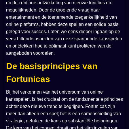
en de continue ontwikkeling van nieuwe functies en
mogelijkheden. Door de groeiende vraag naar
entertainment en de toenemende toegankelijkheid van
online platforms, hebben deze spellen een solide basis
gelegd voor succes. Laten we eens dieper ingaan op de
verschillende aspecten van deze spannende kansspelen
en ontdekken hoe je optimaal kunt profiteren van de
aangeboden voordelen.
De basisprincipes van
Fortunicas
Bij het verkennen van het universum van online
kansspelen, is het cruciaal om de fundamentele principes
achter deze nieuwe trend te begrijpen. Fortunicas zijn
meer dan alleen een spel; het is een samensmelting van
strategie, geluk en de kans op substantiële beloningen.
De kern van het concept draait om het slim inzetten van