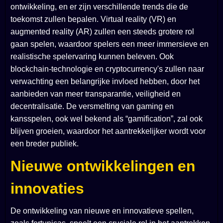
ontwikkeling, en er zijn verschillende trends die de
toekomst zullen bepalen. Virtual reality (VR) en
augmented reality (AR) zullen een steeds grotere rol
gaan spelen, waardoor spelers een meer immersieve en
realistische spelervaring kunnen beleven. Ook
blockchain-technologie en cryptocurrency's zullen naar
verwachting een belangrijke invloed hebben, door het
aanbieden van meer transparantie, veiligheid en
decentralisatie. De versmelting van gaming en
kansspelen, ook wel bekend als “gamification”, zal ook
blijven groeien, waardoor het aantrekkelijker wordt voor
een breder publiek.
Nieuwe ontwikkelingen en
innovaties
De ontwikkeling van nieuwe en innovatieve spellen,