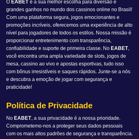
O
EABET
é a sua melhor escolha para diversão e
grandes ganhos no mundo dos cassinos online no Brasil!
Com uma plataforma segura, jogos emocionantes e
promoções incríveis, oferecemos uma experiência de alto
nível para jogadores de todos os estilos. Nossa missão é
proporcionar entretenimento com transparência,
confiabilidade e suporte de primeira classe. No
EABET
,
você encontra uma ampla variedade de slots, jogos de
mesa, cassino ao vivo e apostas esportivas, tudo isso
com bônus irresistíveis e saques rápidos. Junte-se a nós
e descubra a emoção de jogar com segurança e
praticidade!
Política de Privacidade
No
EABET
, a sua privacidade é a nossa prioridade.
Comprometemo-nos a proteger seus dados pessoais
com os mais altos padrões de segurança e transparência.