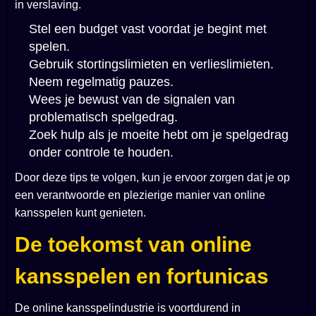
in verslaving.
Stel een budget vast voordat je begint met
spelen.
Gebruik stortingslimieten en verlieslimieten.
Neem regelmatig pauzes.
Wees je bewust van de signalen van
problematisch spelgedrag.
Zoek hulp als je moeite hebt om je spelgedrag
onder controle te houden.
Door deze tips te volgen, kun je ervoor zorgen dat je op
een verantwoorde en plezierige manier van online
kansspelen kunt genieten.
De toekomst van online
kansspelen en fortunicas
De online kansspelindustrie is voortdurend in