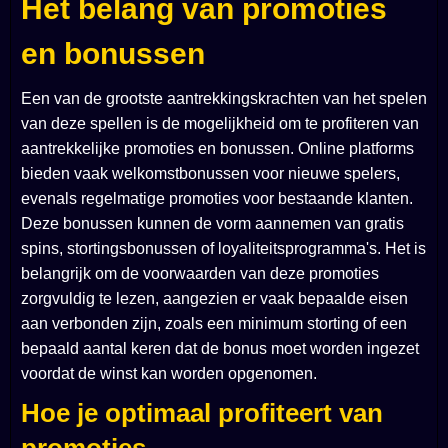
Het belang van promoties
en bonussen
Een van de grootste aantrekkingskrachten van het spelen
van deze spellen is de mogelijkheid om te profiteren van
aantrekkelijke promoties en bonussen. Online platforms
bieden vaak welkomstbonussen voor nieuwe spelers,
evenals regelmatige promoties voor bestaande klanten.
Deze bonussen kunnen de vorm aannemen van gratis
spins, stortingsbonussen of loyaliteitsprogramma's. Het is
belangrijk om de voorwaarden van deze promoties
zorgvuldig te lezen, aangezien er vaak bepaalde eisen
aan verbonden zijn, zoals een minimum storting of een
bepaald aantal keren dat de bonus moet worden ingezet
voordat de winst kan worden opgenomen.
Hoe je optimaal profiteert van