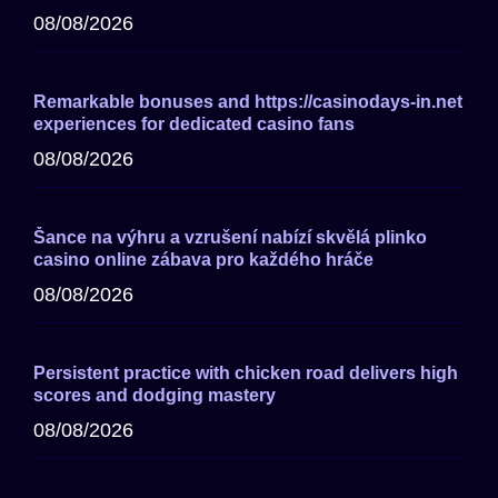
08/08/2026
Remarkable bonuses and https://casinodays-in.net
experiences for dedicated casino fans
08/08/2026
Šance na výhru a vzrušení nabízí skvělá plinko
casino online zábava pro každého hráče
08/08/2026
Persistent practice with chicken road delivers high
scores and dodging mastery
08/08/2026