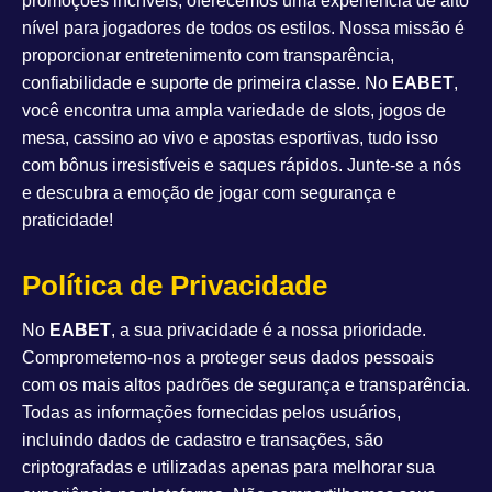
promoções incríveis, oferecemos uma experiência de alto
nível para jogadores de todos os estilos. Nossa missão é
proporcionar entretenimento com transparência,
confiabilidade e suporte de primeira classe. No
EABET
,
você encontra uma ampla variedade de slots, jogos de
mesa, cassino ao vivo e apostas esportivas, tudo isso
com bônus irresistíveis e saques rápidos. Junte-se a nós
e descubra a emoção de jogar com segurança e
praticidade!
Política de Privacidade
No
EABET
, a sua privacidade é a nossa prioridade.
Comprometemo-nos a proteger seus dados pessoais
com os mais altos padrões de segurança e transparência.
Todas as informações fornecidas pelos usuários,
incluindo dados de cadastro e transações, são
criptografadas e utilizadas apenas para melhorar sua