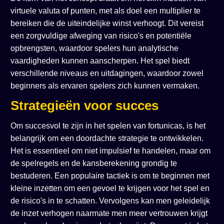
virtuele valuta of punten, met als doel een multiplier te
bereiken die de uiteindelijke winst verhoogt. Dit vereist
een zorgvuldige afweging van risico's en potentiële
opbrengsten, waardoor spelers hun analytische
vaardigheden kunnen aanscherpen. Het spel biedt
verschillende niveaus en uitdagingen, waardoor zowel
beginners als ervaren spelers zich kunnen vermaken.
Strategieën voor succes
Om succesvol te zijn in het spelen van fortunicas, is het
belangrijk om een doordachte strategie te ontwikkelen.
Het is essentieel om niet impulsief te handelen, maar om
de spelregels en de kansberekening grondig te
bestuderen. Een populaire tactiek is om te beginnen met
kleine inzetten om een gevoel te krijgen voor het spel en
de risico's in te schatten. Vervolgens kan men geleidelijk
de inzet verhogen naarmate men meer vertrouwen krijgt