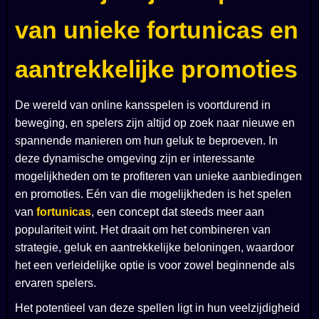
van unieke fortunicas en
aantrekkelijke promoties
De wereld van online kansspelen is voortdurend in
beweging, en spelers zijn altijd op zoek naar nieuwe en
spannende manieren om hun geluk te beproeven. In
deze dynamische omgeving zijn er interessante
mogelijkheden om te profiteren van unieke aanbiedingen
en promoties. Eén van die mogelijkheden is het spelen
van
fortunicas
, een concept dat steeds meer aan
populariteit wint. Het draait om het combineren van
strategie, geluk en aantrekkelijke beloningen, waardoor
het een verleidelijke optie is voor zowel beginnende als
ervaren spelers.
Het potentieel van deze spellen ligt in hun veelzijdigheid