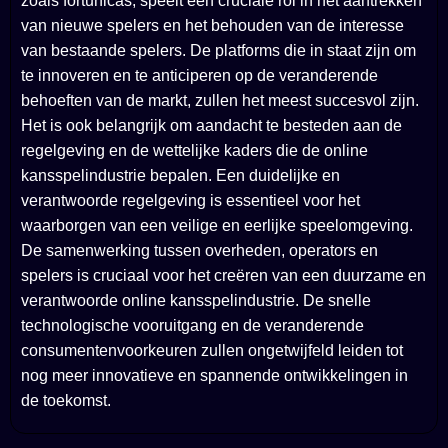
zoals fortunicas, speelt een cruciale rol in het aantrekken
van nieuwe spelers en het behouden van de interesse
van bestaande spelers. De platforms die in staat zijn om
te innoveren en te anticiperen op de veranderende
behoeften van de markt, zullen het meest succesvol zijn.
Het is ook belangrijk om aandacht te besteden aan de
regelgeving en de wettelijke kaders die de online
kansspelindustrie bepalen. Een duidelijke en
verantwoorde regelgeving is essentieel voor het
waarborgen van een veilige en eerlijke speelomgeving.
De samenwerking tussen overheden, operators en
spelers is cruciaal voor het creëren van een duurzame en
verantwoorde online kansspelindustrie. De snelle
technologische vooruitgang en de veranderende
consumentenvoorkeuren zullen ongetwijfeld leiden tot
nog meer innovatieve en spannende ontwikkelingen in
de toekomst.