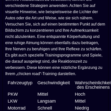
verschiedene Strategien anwenden. Achten Sie auf
visuelle Hinweise, wie beispielsweise die Lichter der
Autos oder die Art und Weise, wie sie sich nähern.
Versuchen Sie, sich auf einen bestimmten Punkt auf dem
Bildschirm zu konzentrieren und Ihre Aufmerksamkeit
nicht abzulenken. Eine entspannte Körperhaltung und
eine ruhige Atmung können ebenfalls dazu beitragen,
Ihre Nerven zu beruhigen und Ihre Reflexe zu schärfen.
Es gibt auch spezielle Trainingsprogramme und Spiele,
die darauf ausgelegt sind, die Reaktionszeit zu
verbessern. Diese können eine nützliche Ergänzung zu
Ihrem „chicken road“-Training darstellen.
Fahrzeugtyp
Geschwindigkeit
Wahrscheinlichkei
des Erscheinens
PKW
Mittel
Hoch
LKW
Langsam
Mittel
Motorrad
Schnell
Niedrig