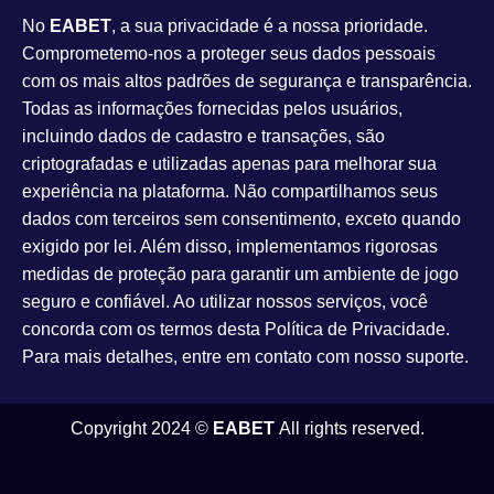
No
EABET
, a sua privacidade é a nossa prioridade.
Comprometemo-nos a proteger seus dados pessoais
com os mais altos padrões de segurança e transparência.
Todas as informações fornecidas pelos usuários,
incluindo dados de cadastro e transações, são
criptografadas e utilizadas apenas para melhorar sua
experiência na plataforma. Não compartilhamos seus
dados com terceiros sem consentimento, exceto quando
exigido por lei. Além disso, implementamos rigorosas
medidas de proteção para garantir um ambiente de jogo
seguro e confiável. Ao utilizar nossos serviços, você
concorda com os termos desta Política de Privacidade.
Para mais detalhes, entre em contato com nosso suporte.
Copyright 2024 ©
EABET
All rights reserved.