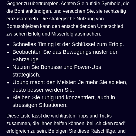
Gegner zu übertrumpfen. Achten Sie auf die Symbole, die
die Boni ankündigen, und versuchen Sie, sie rechtzeitig
einzusammeln. Die strategische Nutzung von
Bonusobjekten kann den entscheidenden Unterschied
zwischen Erfolg und Misserfolg ausmachen.
Schnelles Timing ist der Schlüssel zum Erfolg.
Beobachten Sie das Bewegungsmuster der
Fahrzeuge.
Nutzen Sie Bonusse und Power-Ups
strategisch.
Übung macht den Meister: Je mehr Sie spielen,
desto besser werden Sie.
Bleiben Sie ruhig und konzentriert, auch in
stressigen Situationen.
Diese Liste fasst die wichtigsten Tipps und Tricks
zusammen, die Ihnen helfen können, bei „chicken road“
erfolgreich zu sein. Befolgen Sie diese Ratschläge, und