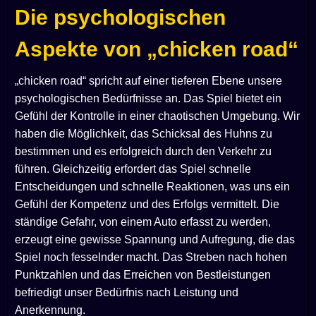
Die psychologischen
Aspekte von „chicken road“
„chicken road“ spricht auf einer tieferen Ebene unsere
psychologischen Bedürfnisse an. Das Spiel bietet ein
Gefühl der Kontrolle in einer chaotischen Umgebung. Wir
haben die Möglichkeit, das Schicksal des Huhns zu
bestimmen und es erfolgreich durch den Verkehr zu
führen. Gleichzeitig erfordert das Spiel schnelle
Entscheidungen und schnelle Reaktionen, was uns ein
Gefühl der Kompetenz und des Erfolgs vermittelt. Die
ständige Gefahr, von einem Auto erfasst zu werden,
erzeugt eine gewisse Spannung und Aufregung, die das
Spiel noch fesselnder macht. Das Streben nach hohen
Punktzahlen und das Erreichen von Bestleistungen
befriedigt unser Bedürfnis nach Leistung und
Anerkennung.