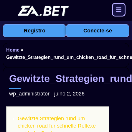
Registro
Conecte-se
Home
»
Gewitzte_Strategien_rund_um_chicken_road_für_schn
Gewitzte_Strategien_ru
wp_administrator
julho 2, 2026
Gewitzte Strategien rund um
chicken road für schnelle Reflexe