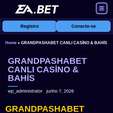
Registro
Conecte-se
Home
»
GRANDPASHABET CANLI CASİNO & BAHİS
GRANDPASHABET
CANLI CASİNO &
BAHİS
wp_administrator
junho 7, 2026
GRANDPASHABET