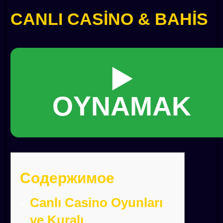
CANLI CASİNO & BAHİS
▶️
OYNAMAK
Содержимое
Canlı Casino Oyunları
ve Kuralı