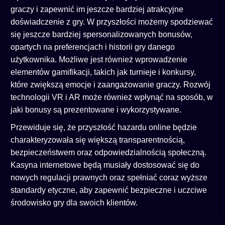
graczy i zapewnić im jeszcze bardziej atrakcyjne
doświadczenie z gry. W przyszłości możemy spodziewać
się jeszcze bardziej spersonalizowanych bonusów,
opartych na preferencjach i historii gry danego
użytkownika. Możliwe jest również wprowadzenie
elementów gamifikacji, takich jak turnieje i konkursy,
które zwiększą emocje i zaangażowanie graczy. Rozwój
technologii VR i AR może również wpłynąć na sposób, w
jaki bonusy są prezentowane i wykorzystywane.
Przewiduje się, że przyszłość hazardu online będzie
charakteryzowała się większą transparentnością,
bezpieczeństwem oraz odpowiedzialnością społeczną.
Kasyna internetowe będą musiały dostosować się do
nowych regulacji prawnych oraz spełniać coraz wyższe
standardy etyczne, aby zapewnić bezpieczne i uczciwe
środowisko gry dla swoich klientów.