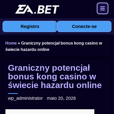
Registro
Conecte-se
Home
»
Graniczny potencjał bonus kong casino w
świecie hazardu online
Graniczny potencjał
bonus kong casino w
świecie hazardu online
wp_administrator
maio 20, 2026