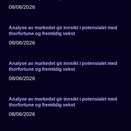
08/06/2026
Analyse av markedet gir innsikt i potensialet med
thorfortune og fremtidig vekst
08/06/2026
Analyse av markedet gir innsikt i potensialet med
thorfortune og fremtidig vekst
08/06/2026
Analyse av markedet gir innsikt i potensialet med
thorfortune og fremtidig vekst
08/06/2026