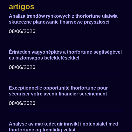
artigos
Analiza trendów rynkowych z thorfortune ułatwia
skuteczne planowanie finansowe przyszłości
08/06/2026
Érintetlen vagyonépítés a thorfortune segítségével
és biztonságos befektetésekkel
08/06/2026
Exceptionnelle opportunité thorfortune pour
sécuriser votre avenir financier sereinement
08/06/2026
Analyse av markedet gir innsikt i potensialet med
thorfortune og fremtidig vekst