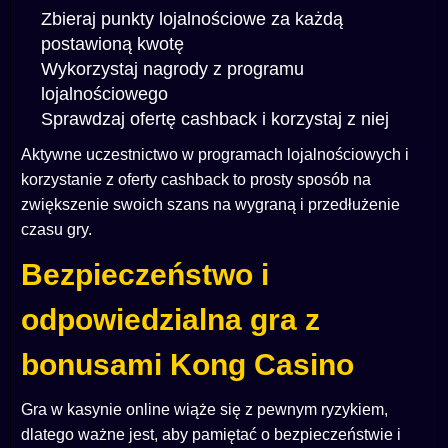
Zbieraj punkty lojalnościowe za każdą
postawioną kwotę
Wykorzystaj nagrody z programu
lojalnościowego
Sprawdzaj ofertę cashback i korzystaj z niej
Aktywne uczestnictwo w programach lojalnościowych i
korzystanie z oferty cashback to prosty sposób na
zwiększenie swoich szans na wygraną i przedłużenie
czasu gry.
Bezpieczeństwo i
odpowiedzialna gra z
bonusami Kong Casino
Gra w kasynie online wiąże się z pewnym ryzykiem,
dlatego ważne jest, aby pamiętać o bezpieczeństwie i