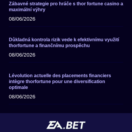
Zábavné strategie pro hráče s thor fortune casino a
maximální výhry
08/06/2026
Důkladná kontrola rizik vede k efektivnímu využití
thorfortune a finančnímu prospěchu
08/06/2026
Lévolution actuelle des placements financiers
intègre thorfortune pour une diversification
optimale
08/06/2026