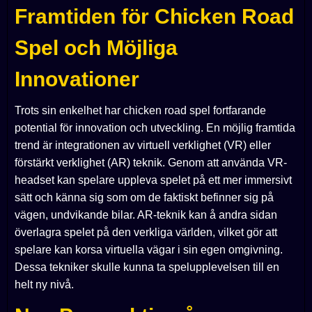
Framtiden för Chicken Road
Spel och Möjliga
Innovationer
Trots sin enkelhet har chicken road spel fortfarande
potential för innovation och utveckling. En möjlig framtida
trend är integrationen av virtuell verklighet (VR) eller
förstärkt verklighet (AR) teknik. Genom att använda VR-
headset kan spelare uppleva spelet på ett mer immersivt
sätt och känna sig som om de faktiskt befinner sig på
vägen, undvikande bilar. AR-teknik kan å andra sidan
överlagra spelet på den verkliga världen, vilket gör att
spelare kan korsa virtuella vägar i sin egen omgivning.
Dessa tekniker skulle kunna ta spelupplevelsen till en
helt ny nivå.