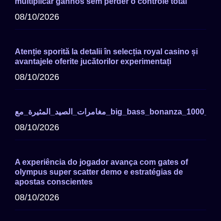
multiplicar ganhos sem perder o controle total
08/10/2026
Atenție sporită la detalii în selecția royal casino și
avantajele oferite jucătorilor experimentați
08/10/2026
08/10/2026
A experiência do jogador avança com gates of
olympus super scatter demo e estratégias de
apostas conscientes
08/10/2026