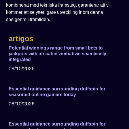
kombinerat med tekniska framsteg, garanterar att vi
kommer att se ytterligare utveckling inom denna
spelgenre i framtiden.
artigos
Potential winnings range from small bets to
jackpots with africabet zimbabwe seamlessly
integrated
08/10/2026
Essential guidance surrounding duffspin for
seasoned online gamers today
08/10/2026
Essential guidance surrounding duffspin for