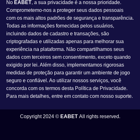
No
EABET
, a sua privacidade é a nossa prioridade.
Comprometemo-nos a proteger seus dados pessoais
com os mais altos padrões de segurança e transparência.
Todas as informações fornecidas pelos usuários,
incluindo dados de cadastro e transações, são
criptografadas e utilizadas apenas para melhorar sua
experiência na plataforma. Não compartilhamos seus
dados com terceiros sem consentimento, exceto quando
exigido por lei. Além disso, implementamos rigorosas
medidas de proteção para garantir um ambiente de jogo
seguro e confiável. Ao utilizar nossos serviços, você
concorda com os termos desta Política de Privacidade.
Para mais detalhes, entre em contato com nosso suporte.
Copyright 2024 ©
EABET
All rights reserved.