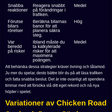
Snabba
Reagera snabbt
Medel
reaktioner
på förändringar i
trafiken.
Förutse
Beräkna bilarnas
Hög
bilars
banor för att
rörelser
planera säkra
steg.
Var
Ibland måste du
Medel
beredd
ta kalkylerade
på risker
risker för att
maximera
poängen.
Att behärska dessa strategier kräver övning och tålamod.
Ju mer du spelar, desto bättre blir du på att läsa trafiken
och fatta snabba beslut. Det är inte ovanligt att spendera
timmar med att försöka slå ditt eget rekord och nå nya
höjder i spelet.
Variationer av Chicken Road