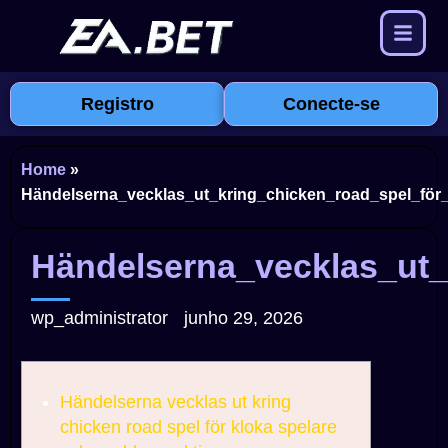
Registro
Conecte-se
Home
»
Händelserna_vecklas_ut_kring_chicken_road_spel_för
Händelserna_vecklas_ut_
wp_administrator
junho 29, 2026
Händelserna vecklas ut kring
chicken road spel för kloka spelare