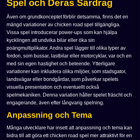
Spel och Deras Särdrag
Även om grundkonceptet förblir detsamma, finns det en
mängd variationer av chicken road spel tillgängliga.
Vissa spel introducerar power-ups som kan hjälpa
kycklingen att undvika bilar eller öka sin
poängmultiplikator. Andra spel lägger till olika typer av
fordon, som bussar, lastbilar eller motorcyklar, var och en
med sin egen hastighet och beteende. Ytterligare
variationer kan inkludera olika miljöer, som stadsgator,
landsvägar eller bondgårdar, som påverkar spelets
visuella presentation och eventuellt också
spelmekaniken. Denna variation håller spelet fräscht och
engagerande, även efter långvarig spelning.
Anpassning och Tema
Många utvecklare har insett att anpassning och tema kan
bidra till att göra ett chicken road spel mer attraktivt för en