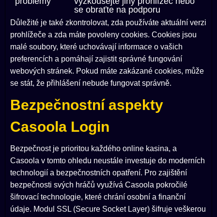
problémy
vyzkoušejte jiný prohlížeč nebo
se obraťte na podporu
Důležité je také zkontrolovat, zda používáte aktuální verzi
prohlížeče a zda máte povoleny cookies. Cookies jsou
malé soubory, které uchovávají informace o vašich
preferencích a pomáhají zajistit správné fungování
webových stránek. Pokud máte zakázané cookies, může
se stát, že přihlášení nebude fungovat správně.
Bezpečnostní aspekty
Casoola Login
Bezpečnost je prioritou každého online kasina, a
Casoola v tomto ohledu neustále investuje do moderních
technologií a bezpečnostních opatření. Pro zajištění
bezpečnosti svých hráčů využívá Casoola pokročilé
šifrovací technologie, které chrání osobní a finanční
údaje. Modul SSL (Secure Socket Layer) šifruje veškerou