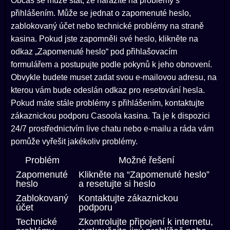
Občas se může stát, že narazíte na problémy s
přihlášením. Může se jednat o zapomenuté heslo,
zablokovaný účet nebo technické problémy na straně
kasina. Pokud jste zapomněli své heslo, klikněte na
odkaz „Zapomenuté heslo“ pod přihlašovacím
formulářem a postupujte podle pokynů k jeho obnovení.
Obvykle budete muset zadat svou e-mailovou adresu, na
kterou vám bude odeslán odkaz pro resetování hesla.
Pokud máte stále problémy s přihlášením, kontaktujte
zákaznickou podporu Casoola kasina. Ta je k dispozici
24/7 prostřednictvím live chatu nebo e-mailu a ráda vám
pomůže vyřešit jakékoliv problémy.
Problém
Možné řešení
Zapomenuté
Klikněte na “Zapomenuté heslo”
heslo
a resetujte si heslo
Zablokovaný
Kontaktujte zákaznickou
účet
podporu
Technické
Zkontrolujte připojení k internetu,