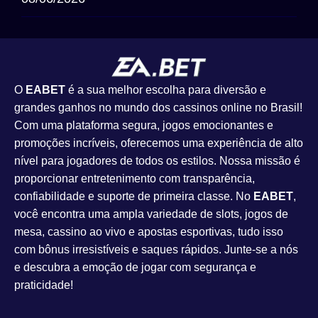
O
EABET
é a sua melhor escolha para diversão e
grandes ganhos no mundo dos cassinos online no Brasil!
Com uma plataforma segura, jogos emocionantes e
promoções incríveis, oferecemos uma experiência de alto
nível para jogadores de todos os estilos. Nossa missão é
proporcionar entretenimento com transparência,
confiabilidade e suporte de primeira classe. No
EABET
,
você encontra uma ampla variedade de slots, jogos de
mesa, cassino ao vivo e apostas esportivas, tudo isso
com bônus irresistíveis e saques rápidos. Junte-se a nós
e descubra a emoção de jogar com segurança e
praticidade!