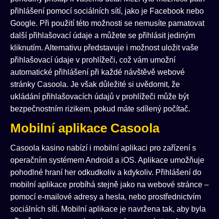
přihlášení pomocí sociálních sítí, jako je Facebook nebo
Google. Při použití této možnosti se nemusíte pamatovat
další přihlašovací údaje a můžete se přihlásit jediným
kliknutím. Alternativu představuje i možnost uložit vaše
přihlašovací údaje v prohlížeči, což vám umožní
automatické přihlášení při každé návštěvě webové
stránky Casoola. Je však důležité si uvědomit, že
ukládání přihlašovacích údajů v prohlížeči může být
bezpečnostním rizikem, pokud máte sdílený počítač.
Mobilní aplikace Casoola
Casoola kasino nabízí i mobilní aplikaci pro zařízení s
operačním systémem Android a iOS. Aplikace umožňuje
pohodlné hraní her odkudkoliv a kdykoliv. Přihlášení do
mobilní aplikace probíhá stejně jako na webové stránce –
pomocí e-mailové adresy a hesla, nebo prostřednictvím
sociálních sítí. Mobilní aplikace je navržena tak, aby byla