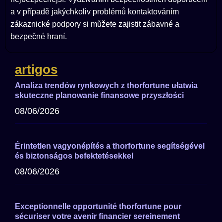
a v případě jakýchkoliv problémů kontaktováním
zákaznické podpory si můžete zajistit zábavné a
bezpečné hraní.
artigos
Analiza trendów rynkowych z thorfortune ułatwia
skuteczne planowanie finansowe przyszłości
08/06/2026
Érintetlen vagyonépítés a thorfortune segítségével
és biztonságos befektetésekkel
08/06/2026
Exceptionnelle opportunité thorfortune pour
sécuriser votre avenir financier sereinement