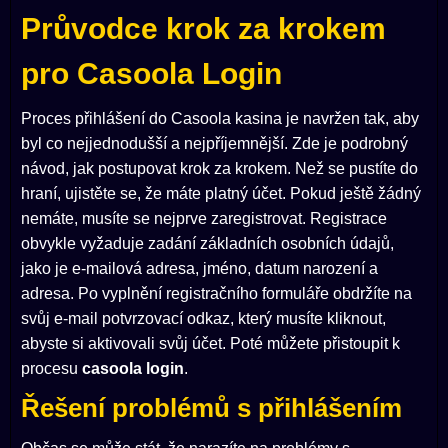
Průvodce krok za krokem
pro Casoola Login
Proces přihlášení do Casoola kasina je navržen tak, aby
byl co nejjednodušší a nejpříjemnější. Zde je podrobný
návod, jak postupovat krok za krokem. Než se pustíte do
hraní, ujistěte se, že máte platný účet. Pokud ještě žádný
nemáte, musíte se nejprve zaregistrovat. Registrace
obvykle vyžaduje zadání základních osobních údajů,
jako je e-mailová adresa, jméno, datum narození a
adresa. Po vyplnění registračního formuláře obdržíte na
svůj e-mail potvrzovací odkaz, který musíte kliknout,
abyste si aktivovali svůj účet. Poté můžete přistoupit k
procesu
casoola login
.
Řešení problémů s přihlášením