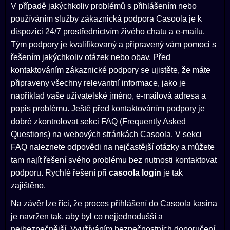
V případě jakýchkoliv problémů s přihlášením nebo
používáním služby zákaznická podpora Casoola je k
dispozici 24/7 prostřednictvím živého chatu a e-mailu.
Tým podpory je kvalifikovaný a připravený vám pomoci s
řešením jakýchkoliv otázek nebo obav. Před
kontaktováním zákaznické podpory se ujistěte, že máte
připraveny všechny relevantní informace, jako je
například vaše uživatelské jméno, e-mailová adresa a
popis problému. Ještě před kontaktováním podpory je
dobré zkontrolovat sekci FAQ (Frequently Asked
Questions) na webových stránkách Casoola. V sekci
FAQ naleznete odpovědi na nejčastější otázky a můžete
tam najít řešení svého problému bez nutnosti kontaktovat
podporu. Rychlé řešení při
casoola login
je tak
zajištěno.
Na závěr lze říci, že proces přihlášení do Casoola kasina
je navržen tak, aby byl co nejjednodušší a
nejbezpečnější. Využíváním bezpečnostních doporučení