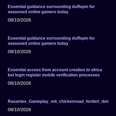
Essential guidance surrounding duffspin for
seasoned online gamers today
08/10/2026
Essential guidance surrounding duffspin for
seasoned online gamers today
08/10/2026
Essential access from account creation to africa
bet login register mobile verification processes
08/10/2026
Rasantes_Gameplay_mit_chickenroad_fordert_deine
08/10/2026