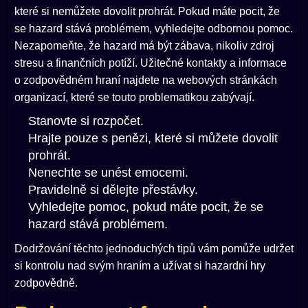
které si nemůžete dovolit prohrát. Pokud máte pocit, že
se hazard stává problémem, vyhledejte odbornou pomoc.
Nezapomeňte, že hazard má být zábava, nikoliv zdroj
stresu a finančních potíží. Užitečné kontakty a informace
o zodpovědném hraní najdete na webových stránkách
organizací, které se touto problematikou zabývají.
Stanovte si rozpočet.
Hrajte pouze s penězi, které si můžete dovolit
prohrát.
Nenechte se unést emocemi.
Pravidelně si dělejte přestávky.
Vyhledejte pomoc, pokud máte pocit, že se
hazard stává problémem.
Dodržování těchto jednoduchých tipů vám pomůže udržet
si kontrolu nad svým hraním a užívat si hazardní hry
zodpovědně.