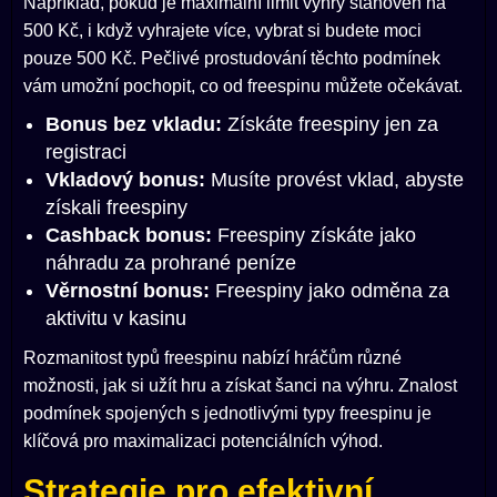
Například, pokud je maximální limit výhry stanoven na
500 Kč, i když vyhrajete více, vybrat si budete moci
pouze 500 Kč. Pečlivé prostudování těchto podmínek
vám umožní pochopit, co od freespinu můžete očekávat.
Bonus bez vkladu:
Získáte freespiny jen za
registraci
Vkladový bonus:
Musíte provést vklad, abyste
získali freespiny
Cashback bonus:
Freespiny získáte jako
náhradu za prohrané peníze
Věrnostní bonus:
Freespiny jako odměna za
aktivitu v kasinu
Rozmanitost typů freespinu nabízí hráčům různé
možnosti, jak si užít hru a získat šanci na výhru. Znalost
podmínek spojených s jednotlivými typy freespinu je
klíčová pro maximalizaci potenciálních výhod.
Strategie pro efektivní