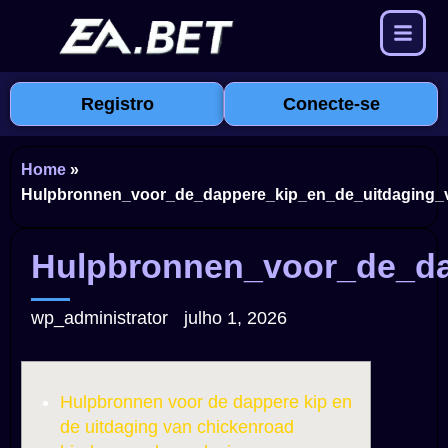
Registro
Conecte-se
Home
»
Hulpbronnen_voor_de_dappere_kip_en_de_uitdaging_
Hulpbronnen_voor_de_da
wp_administrator
julho 1, 2026
Hulpbronnen voor de dappere kip en
de uitdaging van chickenroad