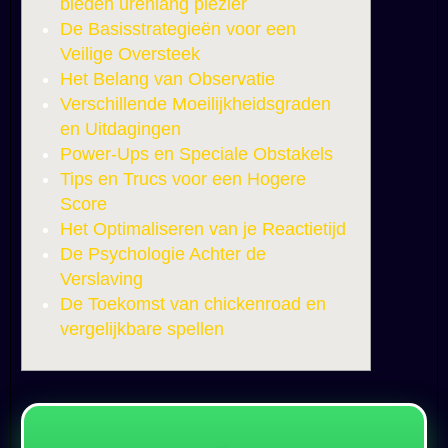
bieden urenlang plezier
De Basisstrategieën voor een
Veilige Oversteek
Het Belang van Observatie
Verschillende Moeilijkheidsgraden
en Uitdagingen
Power-Ups en Speciale Obstakels
Tips en Trucs voor een Hogere
Score
Het Optimaliseren van je Reactietijd
De Psychologie Achter de
Verslaving
De Toekomst van chickenroad en
vergelijkbare spellen