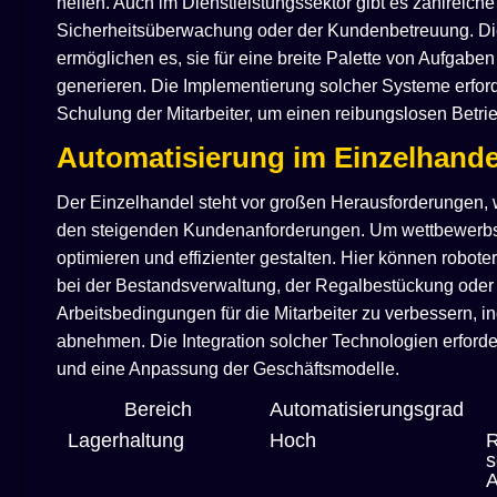
helfen. Auch im Dienstleistungssektor gibt es zahlreich
Sicherheitsüberwachung oder der Kundenbetreuung. Die
ermöglichen es, sie für eine breite Palette von Aufgab
generieren. Die Implementierung solcher Systeme erfor
Schulung der Mitarbeiter, um einen reibungslosen Betri
Automatisierung im Einzelhande
Der Einzelhandel steht vor großen Herausforderungen
den steigenden Kundenanforderungen. Um wettbewerbsf
optimieren und effizienter gestalten. Hier können robot
bei der Bestandsverwaltung, der Regalbestückung oder
Arbeitsbedingungen für die Mitarbeiter zu verbessern, i
abnehmen. Die Integration solcher Technologien erforde
und eine Anpassung der Geschäftsmodelle.
Bereich
Automatisierungsgrad
Lagerhaltung
Hoch
R
s
A