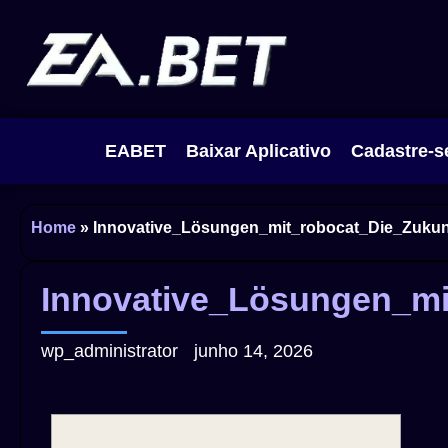
EABET
Baixar Aplicativo
Cadastre-s
Home
»
Innovative_Lösungen_mit_robocat_Die_Zukun
Innovative_Lösungen_mi
wp_administrator
junho 14, 2026