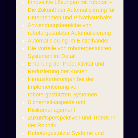
Innovative Lösungen mit robocat –
Die Zukunft der Automatisierung für
Unternehmen und Privathaushalte
Anwendungsbereiche von
robotergestützter Automatisierung
Automatisierung im Einzelhandel
Die Vorteile von robotergestützten
Systemen im Detail
Erhöhung der Produktivität und
Reduzierung der Kosten
Herausforderungen bei der
Implementierung von
robotergestützten Systemen
Sicherheitsaspekte und
Risikomanagement
Zukunftsperspektiven und Trends in
der Robotik
Robotergestützte Systeme und