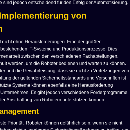
e sind jedoch entscheidend für den Erfolg der Automatisierung.
 Implementierung von
n
t nicht ohne Herausforderungen. Eine der größten
ie bestehenden IT-Systeme und Produktionsprozesse. Dies
ammenarbeit zwischen den verschiedenen Fachabteilungen.
hult werden, um die Roboter bedienen und warten zu können.
oter und die Gewährleistung, dass sie nicht zu Verletzungen von
ltung der geltenden Sicherheitsstandards und Vorschriften ist
estützte Systeme können ebenfalls eine Herausforderung
che Unternehmen. Es gibt jedoch verschiedene Förderprogramme
der Anschaffung von Robotern unterstützen können.
management
te Priorität. Roboter können gefährlich sein, wenn sie nicht