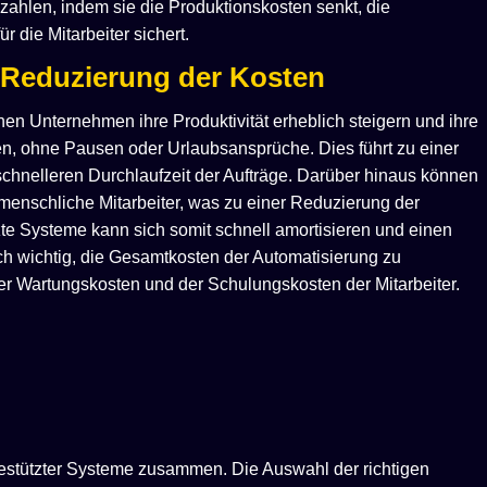
szahlen, indem sie die Produktionskosten senkt, die
 die Mitarbeiter sichert.
 Reduzierung der Kosten
n Unternehmen ihre Produktivität erheblich steigern und ihre
n, ohne Pausen oder Urlaubsansprüche. Dies führt zu einer
chnelleren Durchlaufzeit der Aufträge. Darüber hinaus können
menschliche Mitarbeiter, was zu einer Reduzierung der
tzte Systeme kann sich somit schnell amortisieren und einen
och wichtig, die Gesamtkosten der Automatisierung zu
 der Wartungskosten und der Schulungskosten der Mitarbeiter.
rgestützter Systeme zusammen. Die Auswahl der richtigen