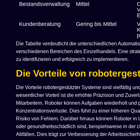
Bestandsverwaltung
Mittel
O
V
E
Kundenberatung
Gering bis Mittel
V
K
p
Die Tabelle verdeutlicht die unterschiedlichen Automat
verschiedenen Bereichen des Einzelhandels. Eine strat
zu identifizieren und erfolgreich zu implementieren.
Die Vorteile von roboterges
Die Vorteile robotergestützter Systeme sind vielfältig un
wesentlicher Vorteil ist die erhöhte Präzision und Zuve
Mitarbeitern. Roboter können Aufgaben wiederholt und
Konzentrationsverluste. Dies führt zu einer höheren Qua
Risiko von Fehlern. Darüber hinaus können Roboter in
oder gesundheitsschädlich sind, beispielsweise in der 
Abfällen. Dies trägt zur Verbesserung der Arbeitssicherh