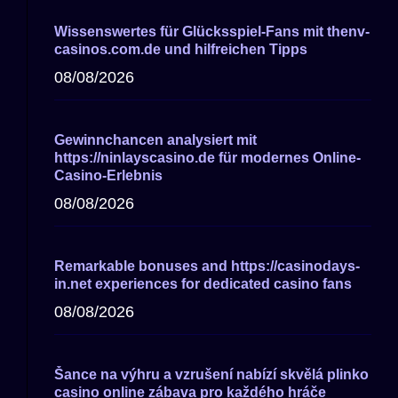
Wissenswertes für Glücksspiel-Fans mit thenv-
casinos.com.de und hilfreichen Tipps
08/08/2026
Gewinnchancen analysiert mit
https://ninlayscasino.de für modernes Online-
Casino-Erlebnis
08/08/2026
Remarkable bonuses and https://casinodays-
in.net experiences for dedicated casino fans
08/08/2026
Šance na výhru a vzrušení nabízí skvělá plinko
casino online zábava pro každého hráče