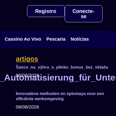
Registro
Conecte-
se
Cassino Ao Vivo
Pescaria
Notícias
artigos
Šance_na_výhru_s_plinko_bonus_bez_vkladu_v_
r_Automatisierung_für_Unt
08/08/2026
Innovatieve methoden en spinmaya voor een
efficiënte werkomgeving
08/08/2026