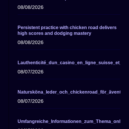
08/08/2026
Persistent practice with chicken road delivers
high scores and dodging mastery
08/08/2026
Lauthenticité_dun_casino_en_ligne_suisse_et_se
08/07/2026
Natursköna_leder_och_chickenroad_för_äventyrlig
08/07/2026
Umfangreiche_Informationen_zum_Thema_online_