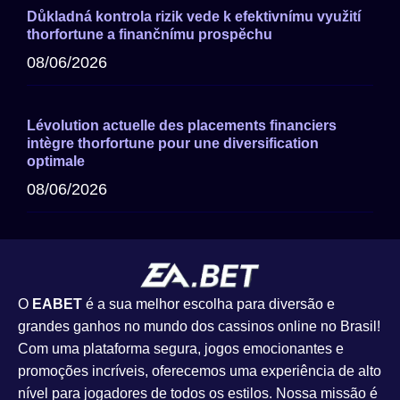
Důkladná kontrola rizik vede k efektivnímu využití
thorfortune a finančnímu prospěchu
08/06/2026
Lévolution actuelle des placements financiers
intègre thorfortune pour une diversification
optimale
08/06/2026
O
EABET
é a sua melhor escolha para diversão e
grandes ganhos no mundo dos cassinos online no Brasil!
Com uma plataforma segura, jogos emocionantes e
promoções incríveis, oferecemos uma experiência de alto
nível para jogadores de todos os estilos. Nossa missão é