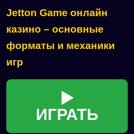
Jetton Game онлайн
казино – основные
форматы и механики
игр
▶️
ИГРАТЬ