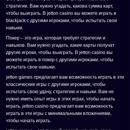
стратегии. Вам нужно угадать, какова сумма карт,
чтобы выиграть. В jetton casino вы можете играть в
blackjack с другими игроками, чтобы испытать свои
навыки.
Покер – это игра, которая требует стратегии и
навыков. Вам нужно угадать, какие карты получат
другие игроки, чтобы выиграть. В jetton casino вы
можете играть в покер с другими игроками, чтобы
испытать свои навыки.
jetton games предлагает вам возможность играть в эти
классические игры с другими игроками, чтобы
испытать свою удачу, стратегию и навыки. Вам не
нужно иметь опыт игры в этих играх, чтобы начать
играть. jetton casino предлагает вам возможность
играть в эти игры с минимальными вложениями,
чтобы начать играть.