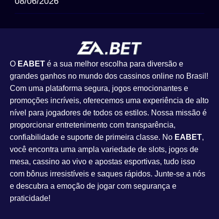
08/06/2026
O
EABET
é a sua melhor escolha para diversão e
grandes ganhos no mundo dos cassinos online no Brasil!
Com uma plataforma segura, jogos emocionantes e
promoções incríveis, oferecemos uma experiência de alto
nível para jogadores de todos os estilos. Nossa missão é
proporcionar entretenimento com transparência,
confiabilidade e suporte de primeira classe. No
EABET
,
você encontra uma ampla variedade de slots, jogos de
mesa, cassino ao vivo e apostas esportivas, tudo isso
com bônus irresistíveis e saques rápidos. Junte-se a nós
e descubra a emoção de jogar com segurança e
praticidade!