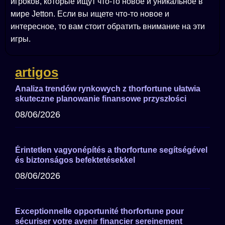
игроков, которые ищут что-то новое и уникальное в
мире Jetton. Если вы ищете что-то новое и
интересное, то вам стоит обратить внимание на эти
игры.
artigos
Analiza trendów rynkowych z thorfortune ułatwia
skuteczne planowanie finansowe przyszłości
08/06/2026
Érintetlen vagyonépítés a thorfortune segítségével
és biztonságos befektetésekkel
08/06/2026
Exceptionnelle opportunité thorfortune pour
sécuriser votre avenir financier sereinement