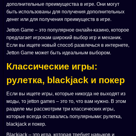
дополнительные преимущества в игре. Они могут
быть использованы для получения дополнительных
денег или для получения преимуществ в игре.
Jetton Game – это популярное онлайн-казино, которое
предлагает игрокам широкий выбор игр и механик.
Если вы ищете новый способ развлечься в интернете,
Jetton Game может быть идеальным выбором.
Классические игры:
рулетка, blackjack и покер
Если вы ищете игры, которые никогда не выходят из
моды, то jetton games – это то, что вам нужно. В этом
разделе мы рассмотрим три классических игры,
которые всегда оставались популярными: рулетка,
blackjack и покер.
Blackjack – это игра, которая требует навыков и