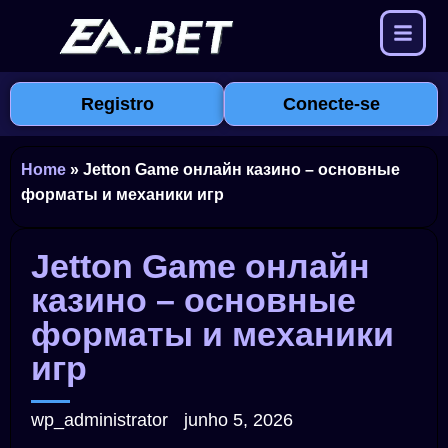
Registro
Conecte-se
Home
»
Jetton Game онлайн казино – основные
форматы и механики игр
Jetton Game онлайн
казино – основные
форматы и механики
игр
wp_administrator
junho 5, 2026