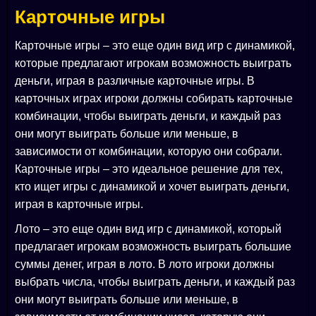
Карточные игры
Карточные игры – это еще один вид игр с динамикой,
которые предлагают игрокам возможность выиграть
деньги, играя в различные карточные игры. В
карточных играх игроки должны собирать карточные
комбинации, чтобы выиграть деньги, и каждый раз
они могут выиграть больше или меньше, в
зависимости от комбинации, которую они собрали.
Карточные игры – это идеальное решение для тех,
кто ищет игры с динамикой и хочет выиграть деньги,
играя в карточные игры.
Лото – это еще один вид игр с динамикой, который
предлагает игрокам возможность выиграть большие
суммы денег, играя в лото. В лото игроки должны
выбрать числа, чтобы выиграть деньги, и каждый раз
они могут выиграть больше или меньше, в