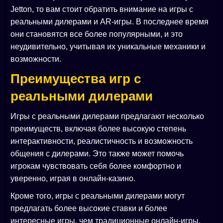
Jetton, то вам стоит обратить внимание на игры с
реальными дилерами и AR-игры. В последнее время
они становятся все более популярными, и это
неудивительно, учитывая их уникальные механики и
возможности.
Преимущества игр с
реальными дилерами
Игры с реальными дилерами предлагают несколько
преимуществ, включая более высокую степень
интерактивности, реалистичность и возможность
общения с дилерами. Это также может помочь
игрокам чувствовать себя более комфортно и
уверенно, играя в онлайн-казино.
Кроме того, игры с реальными дилерами могут
предлагать более высокие ставки и более
интересные игры, чем традиционные онлайн-игры.