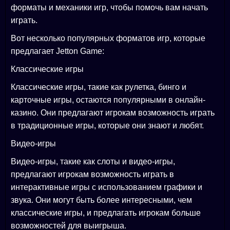
форматы и механики игр, чтобы помочь вам начать
играть.
Вот несколько популярных форматов игр, которые
предлагает Jetton Game:
Классические игры
Классические игры, такие как рулетка, бинго и
карточные игры, остаются популярными в онлайн-
казино. Они предлагают игрокам возможность играть
в традиционные игры, которые они знают и любят.
Видео-игры
Видео-игры, такие как слоты и видео-игры,
предлагают игрокам возможность играть в
интерактивные игры с использованием графики и
звука. Они могут быть более интересными, чем
классические игры, и предлагать игрокам больше
возможностей для выигрыша.