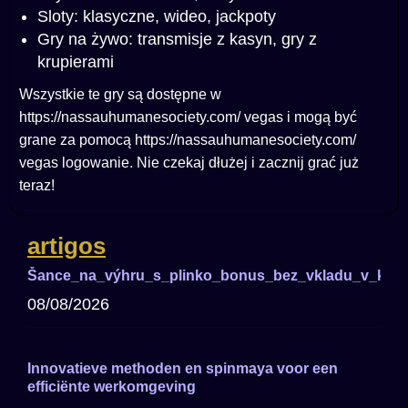
Sloty: klasyczne, wideo, jackpoty
Gry na żywo: transmisje z kasyn, gry z
krupierami
Wszystkie te gry są dostępne w
https://nassauhumanesociety.com/ vegas i mogą być
grane za pomocą https://nassauhumanesociety.com/
vegas logowanie. Nie czekaj dłużej i zacznij grać już
teraz!
artigos
Šance_na_výhru_s_plinko_bonus_bez_vkladu_v_kasi
08/08/2026
Innovatieve methoden en spinmaya voor een
efficiënte werkomgeving