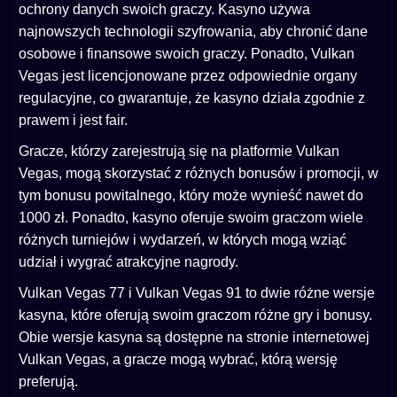
ochrony danych swoich graczy. Kasyno używa
najnowszych technologii szyfrowania, aby chronić dane
osobowe i finansowe swoich graczy. Ponadto, Vulkan
Vegas jest licencjonowane przez odpowiednie organy
regulacyjne, co gwarantuje, że kasyno działa zgodnie z
prawem i jest fair.
Gracze, którzy zarejestrują się na platformie Vulkan
Vegas, mogą skorzystać z różnych bonusów i promocji, w
tym bonusu powitalnego, który może wynieść nawet do
1000 zł. Ponadto, kasyno oferuje swoim graczom wiele
różnych turniejów i wydarzeń, w których mogą wziąć
udział i wygrać atrakcyjne nagrody.
Vulkan Vegas 77 i Vulkan Vegas 91 to dwie różne wersje
kasyna, które oferują swoim graczom różne gry i bonusy.
Obie wersje kasyna są dostępne na stronie internetowej
Vulkan Vegas, a gracze mogą wybrać, którą wersję
preferują.