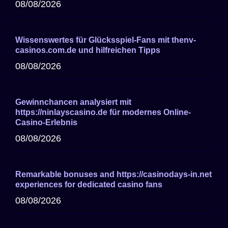
08/08/2026
Wissenswertes für Glücksspiel-Fans mit thenv-
casinos.com.de und hilfreichen Tipps
08/08/2026
Gewinnchancen analysiert mit
https://ninlayscasino.de für modernes Online-
Casino-Erlebnis
08/08/2026
Remarkable bonuses and https://casinodays-in.net
experiences for dedicated casino fans
08/08/2026