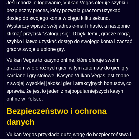
Jeśli chodzi o logowanie, Vulkan Vegas oferuje szybki i
bezpieczny proces, który pozwala graczom uzyskać
dostęp do swojego konta w ciągu kilku sekund.
Wystarczy wpisać swój adres e-mail i hasło, a następnie
kliknąć przycisk “Zaloguj się”. Dzięki temu, gracze mogą
szybko i łatwo uzyskać dostęp do swojego konta i zacząć
grać w swoje ulubione gry.
Vulkan Vegas to kasyno online, które oferuje swoim
graczom wiele różnych gier, w tym automaty do gier, gry
karciane i gry stołowe. Kasyno Vulkan Vegas jest znane
z swojej wysokiej jakości gier i atrakcyjnych bonusów, co
sprawia, że jest to jeden z najpopularniejszych kasyn
online w Polsce.
Bezpieczeństwo i ochrona
danych
Vulkan Vegas przykłada dużą wagę do bezpieczeństwa i