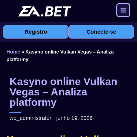
Registro
Conecte-se
Home
»
Kasyno online Vulkan Vegas – Analiza
platformy
Kasyno online Vulkan
Vegas – Analiza
platformy
wp_administrator
junho 19, 2026