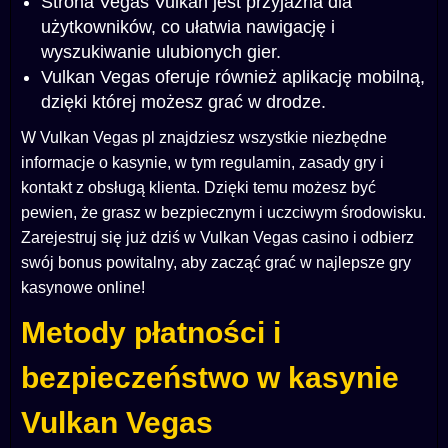
Strona Vegas Vulkan jest przyjazna dla
użytkowników, co ułatwia nawigację i
wyszukiwanie ulubionych gier.
Vulkan Vegas oferuje również aplikację mobilną,
dzięki której możesz grać w drodze.
W Vulkan Vegas pl znajdziesz wszystkie niezbędne
informacje o kasynie, w tym regulamin, zasady gry i
kontakt z obsługą klienta. Dzięki temu możesz być
pewien, że grasz w bezpiecznym i uczciwym środowisku.
Zarejestruj się już dziś w Vulkan Vegas casino i odbierz
swój bonus powitalny, aby zacząć grać w najlepsze gry
kasynowe online!
Metody płatności i
bezpieczeństwo w kasynie
Vulkan Vegas