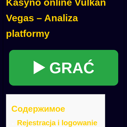
Kasyno online Vulkan
Vegas – Analiza
platformy
▶️ GRAĆ
Содержимое
Rejestracja i logowanie