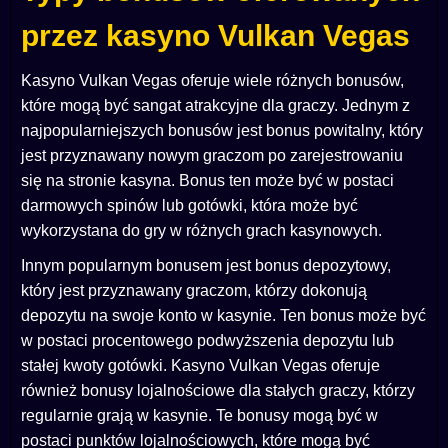
przez kasyno Vulkan Vegas
Kasyno Vulkan Vegas oferuje wiele różnych bonusów,
które mogą być sangat atrakcyjne dla graczy. Jednym z
najpopularniejszych bonusów jest bonus powitalny, który
jest przyznawany nowym graczom po zarejestrowaniu
się na stronie kasyna. Bonus ten może być w postaci
darmowych spinów lub gotówki, która może być
wykorzystana do gry w różnych grach kasynowych.
Innym popularnym bonusem jest bonus depozytowy,
który jest przyznawany graczom, którzy dokonują
depozytu na swoje konto w kasynie. Ten bonus może być
w postaci procentowego podwyższenia depozytu lub
stałej kwoty gotówki. Kasyno Vulkan Vegas oferuje
również bonusy lojalnościowe dla stałych graczy, którzy
regularnie grają w kasynie. Te bonusy mogą być w
postaci punktów lojalnościowych, które mogą być