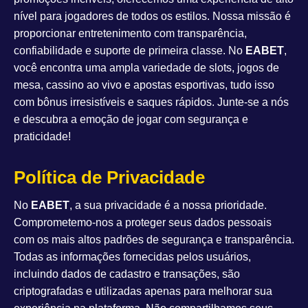
nível para jogadores de todos os estilos. Nossa missão é
proporcionar entretenimento com transparência,
confiabilidade e suporte de primeira classe. No
EABET
,
você encontra uma ampla variedade de slots, jogos de
mesa, cassino ao vivo e apostas esportivas, tudo isso
com bônus irresistíveis e saques rápidos. Junte-se a nós
e descubra a emoção de jogar com segurança e
praticidade!
Política de Privacidade
No
EABET
, a sua privacidade é a nossa prioridade.
Comprometemo-nos a proteger seus dados pessoais
com os mais altos padrões de segurança e transparência.
Todas as informações fornecidas pelos usuários,
incluindo dados de cadastro e transações, são
criptografadas e utilizadas apenas para melhorar sua