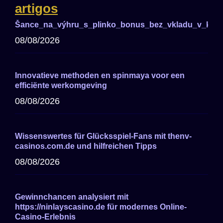
artigos
Šance_na_výhru_s_plinko_bonus_bez_vkladu_v_kasi
08/08/2026
Innovatieve methoden en spinmaya voor een
efficiënte werkomgeving
08/08/2026
Wissenswertes für Glücksspiel-Fans mit thenv-
casinos.com.de und hilfreichen Tipps
08/08/2026
Gewinnchancen analysiert mit
https://ninlayscasino.de für modernes Online-
Casino-Erlebnis