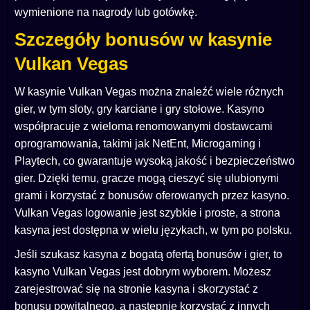
wymienione na nagrody lub gotówkę.
Szczegóły bonusów w kasynie
Vulkan Vegas
W kasynie Vulkan Vegas można znaleźć wiele różnych
gier, w tym sloty, gry karciane i gry stołowe. Kasyno
współpracuje z wieloma renomowanymi dostawcami
oprogramowania, takimi jak NetEnt, Microgaming i
Playtech, co gwarantuje wysoką jakość i bezpieczeństwo
gier. Dzięki temu, gracze mogą cieszyć się ulubionymi
grami i korzystać z bonusów oferowanych przez kasyno.
Vulkan Vegas logowanie jest szybkie i proste, a strona
kasyna jest dostępna w wielu językach, w tym po polsku.
Jeśli szukasz kasyna z bogatą ofertą bonusów i gier, to
kasyno Vulkan Vegas jest dobrym wyborem. Możesz
zarejestrować się na stronie kasyna i skorzystać z
bonusu powitalnego, a następnie korzystać z innych