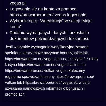
vegas pl
Logowanie się na konto za pomocą
https://browarperun.eu/ vegas logowanie
Wybranie opcji “Weryfikacja” w sekcji “Moje
konto”
Podanie wymaganych danych i przesłanie
dokumentów potwierdzających tożsamość
Jeśli wszystkie wymagania weryfikacyjne zostaną
spełnione, gracz może otrzymać bonusy, takie jak
https://browarperun.eu/ vegas bonus, i korzystać z oferty
kasyna https://browarperun.eu/ vegas casino lub
https://browarperun.eu/ vulkan vegas. Zalecamy
regularne sprawdzanie strony https://browarperun.eu/
vulkan lub https://browarperun.eu/ vegas 91 w celu
uzyskania najnowszych informacji o bonusach i
promocjach.