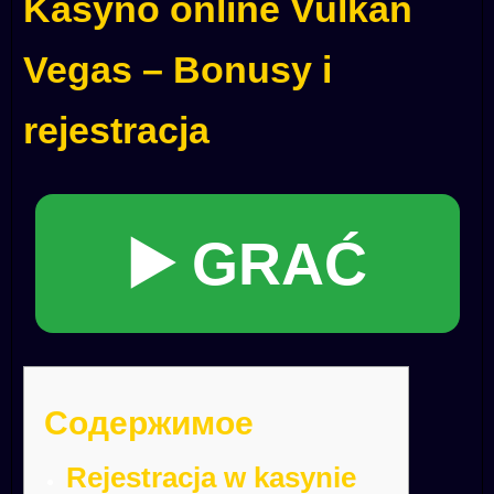
Kasyno online Vulkan
Vegas – Bonusy i
rejestracja
▶️ GRAĆ
Содержимое
Rejestracja w kasynie