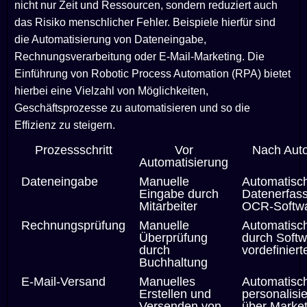
nicht nur Zeit und Ressourcen, sondern reduziert auch
das Risiko menschlicher Fehler. Beispiele hierfür sind
die Automatisierung von Dateneingabe,
Rechnungsverarbeitung oder E-Mail-Marketing. Die
Einführung von Robotic Process Automation (RPA) bietet
hierbei eine Vielzahl von Möglichkeiten,
Geschäftsprozesse zu automatisieren und so die
Effizienz zu steigern.
Prozessschritt
Vor
Nach Auto
Automatisierung
Dateneingabe
Manuelle
Automatisc
Eingabe durch
Datenerfas
Mitarbeiter
OCR-Softw
Rechnungsprüfung
Manuelle
Automatisc
Überprüfung
durch Softw
durch
vordefinier
Buchhaltung
E-Mail-Versand
Manuelles
Automatisc
Erstellen und
personalisie
Versenden von
über Market