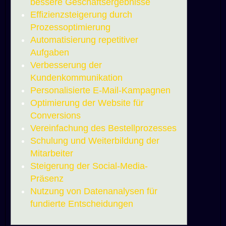
bessere Geschäftsergebnisse
Effizienzsteigerung durch
Prozessoptimierung
Automatisierung repetitiver
Aufgaben
Verbesserung der
Kundenkommunikation
Personalisierte E-Mail-Kampagnen
Optimierung der Website für
Conversions
Vereinfachung des Bestellprozesses
Schulung und Weiterbildung der
Mitarbeiter
Steigerung der Social-Media-
Präsenz
Nutzung von Datenanalysen für
fundierte Entscheidungen