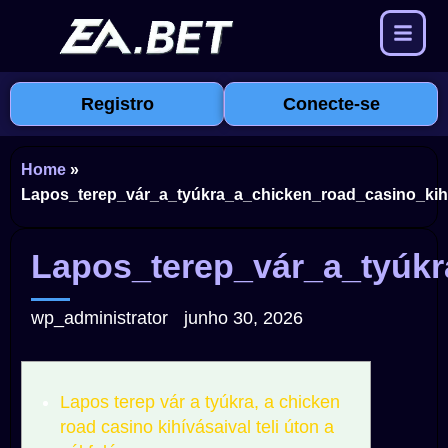
Registro
Conecte-se
Home
»
Lapos_terep_vár_a_tyúkra_a_chicken_road_casino_kihí
Lapos_terep_vár_a_tyúkr
wp_administrator
junho 30, 2026
Lapos terep vár a tyúkra, a chicken
road casino kihívásaival teli úton a