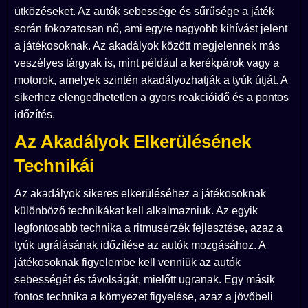
ütközéseket. Az autók sebessége és sűrűsége a játék
során fokozatosan nő, ami egyre nagyobb kihívást jelent
a játékosoknak. Az akadályok között megjelennek más
veszélyes tárgyak is, mint például a kerékpárok vagy a
motorok, amelyek szintén akadályozhatják a tyúk útját. A
sikerhez elengedhetetlen a gyors reakcióidő és a pontos
időzítés.
Az Akadályok Elkerülésének
Technikái
Az akadályok sikeres elkerüléséhez a játékosoknak
különböző technikákat kell alkalmazniuk. Az egyik
legfontosabb technika a ritmusérzék fejlesztése, azaz a
tyúk ugrálásának időzítése az autók mozgásához. A
játékosoknak figyelembe kell venniük az autók
sebességét és távolságát, mielőtt ugranak. Egy másik
fontos technika a környezet figyelése, azaz a jövőbeli