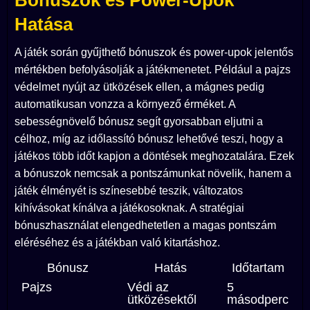
Bónuszok és Power-Upok
Hatása
A játék során gyűjthető bónuszok és power-upok jelentős
mértékben befolyásolják a játékmenetet. Például a pajzs
védelmet nyújt az ütközések ellen, a mágnes pedig
automatikusan vonzza a környező érméket. A
sebességnövelő bónusz segít gyorsabban eljutni a
célhoz, míg az időlassító bónusz lehetővé teszi, hogy a
játékos több időt kapjon a döntések meghozatalára. Ezek
a bónuszok nemcsak a pontszámunkat növelik, hanem a
játék élményét is színesebbé teszik, változatos
kihívásokat kínálva a játékosoknak. A stratégiai
bónuszhasználat elengedhetetlen a magas pontszám
eléréséhez és a játékban való kitartáshoz.
Bónusz
Hatás
Időtartam
Pajzs
Védi az
5
ütközésektől
másodperc