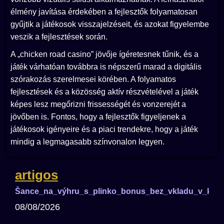
élmény javítása érdekében a fejlesztők folyamatosan
gyűjtik a játékosok visszajelzéseit, és azokat figyelembe
veszik a fejlesztések során.
A „chicken road casino” jövője ígéretesnek tűnik, és a
játék várhatóan továbbra is népszerű marad a digitális
szórakozás szerelmesei körében. A folyamatos
fejlesztések és a közösség aktív részvételével a játék
képes lesz megőrizni frissességét és vonzerejét a
jövőben is. Fontos, hogy a fejlesztők figyeljenek a
játékosok igényeire és a piaci trendekre, hogy a játék
mindig a legmagasabb színvonalon legyen.
artigos
Šance_na_výhru_s_plinko_bonus_bez_vkladu_v_kasi
08/08/2026