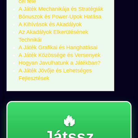
cél felé
A Játék Mechanikája és Stratégiák
Bónuszok és Power-Upok Hatása
A Kihívások és Akadályok
Az Akadályok Elkerülésének
Technikái
A Játék Grafikai és Hanghatásai
A Játék Közössége és Versenyek
Hogyan Javulhatunk a Játékban?
A Játék Jövője és Lehetséges
Fejlesztések
🔥
Játssz