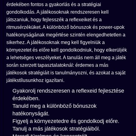
érdekében fontos a gyakorlás és a stratégiai
gondolkodás. A játékosoknak rendszeresen kell
játszaniuk, hogy fejlesszék a reflexeiket és a
ritmusérzéküket. A különböző bónuszok és power-upok
hatékonyságának megértése szintén elengedhetetlen a
sikerhez. A játékosoknak meg kell figyelniük a
környezetet és előre kell gondolkodniuk, hogy elkerüljék
a lehetséges veszélyeket. A tanulás nem áll meg a játék
során szerzett tapasztalatoknál: érdemes a más
játékosok stratégiáit is tanulmányozni, és azokat a saját
játékstílusunkhoz igazítani.
Gyakorolj rendszeresen a reflexeid fejlesztése
érdekében.
Tanuld meg a különböző bónuszok
hatékonyságát.
Figyelj a környezetedre és gondolkodj előre.
Tanulj a más játékosok stratégiáiból.