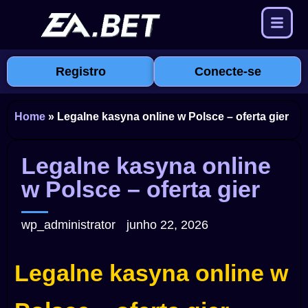
Registro
Conecte-se
Home
»
Legalne kasyna online w Polsce – oferta gier
Legalne kasyna online
w Polsce – oferta gier
wp_administrator
junho 22, 2026
Legalne kasyna online w