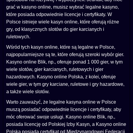
grać w kasyno online, musisz wybrać legalne kasyno,
które posiada odpowiednie licencje i certyfikaty. W
Polsce istnieje wiele kasyn online, które oferują różne
gry, od klasycznych slotów do gier karcianych i
ruletowych.
Wśród tych kasyn online, które są legalne w Polsce,
najpopularniejsze są te, które oferują szeroki wybór gier.
Kasyno online Blik, np., oferuje ponad 1 000 gier, w tym
wiele slotów, gier karcianych, ruletowych i gier
hazardowych. Kasyno online Polska, z kolei, oferuje
wiele gier, w tym gry karciane, ruletowe i gry hazardowe,
a także wiele slotów.
Warto zauważyć, że legalne kasyna online w Polsce
muszą posiadać odpowiednie licencje i certyfikaty, aby
móc oferować swoje usługi. Kasyno online Blik, np.,
posiada licencję od Polskiej Izby Kasyn, a Kasyno online
Polska posiada certyfikat od Międzynarodowej Federacji