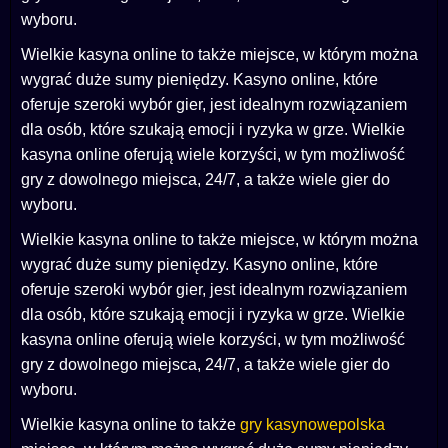
wyboru.
Wielkie kasyna online to także miejsce, w którym można
wygrać duże sumy pieniędzy. Kasyno online, które
oferuje szeroki wybór gier, jest idealnym rozwiązaniem
dla osób, które szukają emocji i ryzyka w grze. Wielkie
kasyna online oferują wiele korzyści, w tym możliwość
gry z dowolnego miejsca, 24/7, a także wiele gier do
wyboru.
Wielkie kasyna online to także miejsce, w którym można
wygrać duże sumy pieniędzy. Kasyno online, które
oferuje szeroki wybór gier, jest idealnym rozwiązaniem
dla osób, które szukają emocji i ryzyka w grze. Wielkie
kasyna online oferują wiele korzyści, w tym możliwość
gry z dowolnego miejsca, 24/7, a także wiele gier do
wyboru.
Wielkie kasyna online to także
gry kasynowepolska