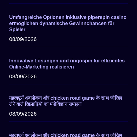
Umfangreiche Optionen inklusive piperspin casino
ermöglichen dynamische Gewinnchancen für
Spieler
08/09/2026
Innovative Lösungen und ringospin für effizientes
Online-Marketing realisieren
08/09/2026
महत्वपूर्ण अवलोकन और chicken road game के साथ जोखिम
लेने वाले खिलाड़ियों का मनोविज्ञान समझना
08/09/2026
महत्वपूर्ण अवलोकन और chicken road game के साथ जोखिम