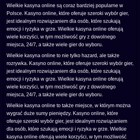
Wielkie kasyna online są coraz bardziej popularne w
Polsce. Kasyno online, które oferuje szeroki wybór gier,
jest idealnym rozwiązaniem dla osób, które szukają
emocji i ryzyka w grze. Wielkie kasyna online oferują
wiele korzyści, w tym możliwość gry z dowolnego
miejsca, 24/7, a także wiele gier do wyboru.
Wielkie kasyna online to nie tylko hazard, ale także
rozrywka. Kasyno online, które oferuje szeroki wybór gier,
jest idealnym rozwiązaniem dla osób, które szukają
emocji i ryzyka w grze. Wielkie kasyna online oferują
wiele korzyści, w tym możliwość gry z dowolnego
miejsca, 24/7, a także wiele gier do wyboru.
Wielkie kasyna online to także miejsce, w którym można
wygrać duże sumy pieniędzy. Kasyno online, które
oferuje szeroki wybór gier, jest idealnym rozwiązaniem
dla osób, które szukają emocji i ryzyka w grze. Wielkie
kasyna online oferują wiele korzyści, w tym możliwość