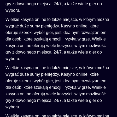
gry z dowolnego miejsca, 24/7, a także wiele gier do
wyboru.
Wielkie kasyna online to także miejsce, w którym można
wygrać duże sumy pieniędzy. Kasyno online, które
oferuje szeroki wybór gier, jest idealnym rozwiązaniem
dla osób, które szukają emocji i ryzyka w grze. Wielkie
kasyna online oferują wiele korzyści, w tym możliwość
gry z dowolnego miejsca, 24/7, a także wiele gier do
wyboru.
Wielkie kasyna online to także miejsce, w którym można
wygrać duże sumy pieniędzy. Kasyno online, które
oferuje szeroki wybór gier, jest idealnym rozwiązaniem
dla osób, które szukają emocji i ryzyka w grze. Wielkie
kasyna online oferują wiele korzyści, w tym możliwość
gry z dowolnego miejsca, 24/7, a także wiele gier do
wyboru.
Wielkie kasyna online to także miejsce, w którym można