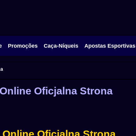
e
Promoções
Caça-Níqueis
Apostas Esportivas
na
nline Oficjalna Strona
Online Oficjalna Strona