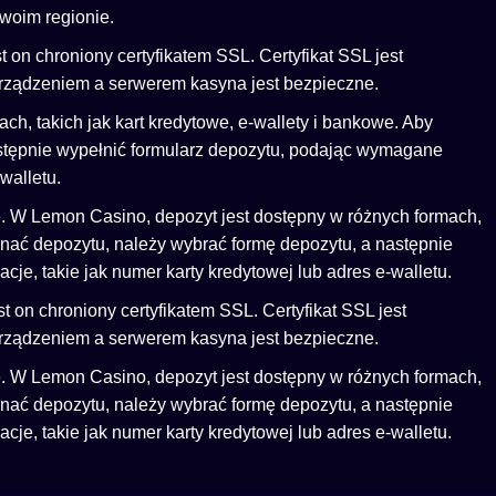
Twoim regionie.
on chroniony certyfikatem SSL. Certyfikat SSL jest
 urządzeniem a serwerem kasyna jest bezpieczne.
h, takich jak kart kredytowe, e-wallety i bankowe. Aby
stępnie wypełnić formularz depozytu, podając wymagane
walletu.
e. W Lemon Casino, depozyt jest dostępny w różnych formach,
konać depozytu, należy wybrać formę depozytu, a następnie
je, takie jak numer karty kredytowej lub adres e-walletu.
 on chroniony certyfikatem SSL. Certyfikat SSL jest
 urządzeniem a serwerem kasyna jest bezpieczne.
e. W Lemon Casino, depozyt jest dostępny w różnych formach,
konać depozytu, należy wybrać formę depozytu, a następnie
je, takie jak numer karty kredytowej lub adres e-walletu.