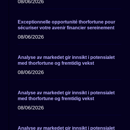
08/06/2026
Exceptionnelle opportunité thorfortune pour
sécuriser votre avenir financier sereinement
08/06/2026
Analyse av markedet gir innsikt i potensialet
med thorfortune og fremtidig vekst
08/06/2026
Analyse av markedet gir innsikt i potensialet
med thorfortune og fremtidig vekst
08/06/2026
Analyse av markedet gir innsikt i potensialet