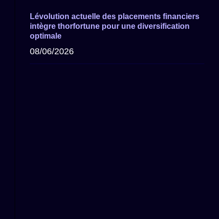
Lévolution actuelle des placements financiers
intègre thorfortune pour une diversification
optimale
08/06/2026