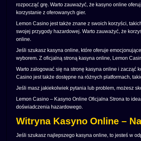
rozpocząć grę. Warto zauważyć, że kasyno online oferuj
korzystanie z oferowanych gier.
Lemon Casino jest także znane z swoich korzyści, taki
swojej przygody hazardowej. Warto zauważyć, że korzyś
online.
Jeśli szukasz kasyna online, które oferuje emocjonuj
wyborem. Z oficjalną stroną kasyna online, Lemon Casi
Warto zalogować się na stronę kasyna online i zacząć 
Casino jest także dostępne na różnych platformach, takic
Jeśli masz jakiekolwiek pytania lub problem, możesz sko
Lemon Casino – Kasyno Online Oficjalna Strona to idea
doświadczenia hazardowego.
Witryna Kasyno Online – Na
Jeśli szukasz najlepszego kasyna online, to jesteś w 