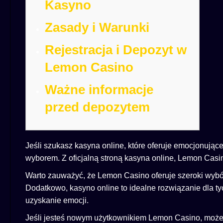
Kasyno
Zasady i Warunki
Rejestracja i Depozyt w
Lemon Casino
Ważne informacje
przed depozytem
Jeśli szukasz kasyna online, które oferuje emocjonuj
wyborem. Z oficjalną stroną kasyna online, Lemon Casi
Warto zauważyć, że Lemon Casino oferuje szeroki wybór gi
Dodatkowo, kasyno online to idealne rozwiązanie dla t
uzyskanie emocji.
Jeśli jesteś nowym użytkownikiem Lemon Casino, może