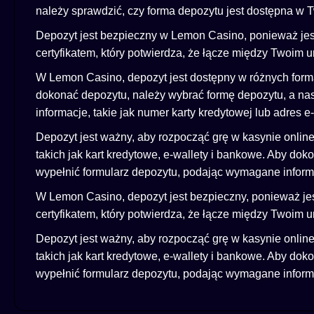
należy sprawdzić, czy forma depozytu jest dostępna w 
Depozyt jest bezpieczny w Lemon Casino, ponieważ jest 
certyfikatem, który potwierdza, że łącze między Twoim
W Lemon Casino, depozyt jest dostępny w różnych formac
dokonać depozytu, należy wybrać formę depozytu, a na
informacje, takie jak numer karty kredytowej lub adres e-
Depozyt jest ważny, aby rozpocząć grę w kasynie onlin
takich jak kart kredytowe, e-wallety i bankowe. Aby do
wypełnić formularz depozytu, podając wymagane informac
W Lemon Casino, depozyt jest bezpieczny, ponieważ jest
certyfikatem, który potwierdza, że łącze między Twoim
Depozyt jest ważny, aby rozpocząć grę w kasynie onlin
takich jak kart kredytowe, e-wallety i bankowe. Aby do
wypełnić formularz depozytu, podając wymagane informac