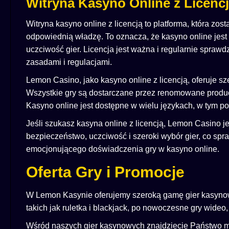
Witryna Kasyno Online z Licencj
Witryna kasyno online z licencją to platforma, która zos
odpowiednią władzę. To oznacza, że kasyno online jes
uczciwość gier. Licencja jest ważna i regularnie sprawd
zasadami i regulacjami.
Lemon Casino, jako kasyno online z licencją, oferuje szer
Wszystkie gry są dostarczane przez renomowane produce
Kasyno online jest dostępne w wielu językach, w tym pols
Jeśli szukasz kasyna online z licencją, Lemon Casino j
bezpieczeństwo, uczciwość i szeroki wybór gier, co spraw
emocjonującego doświadczenia gry w kasyno online.
Oferta Gry i Promocje
W Lemon Kasynie oferujemy szeroką gamę gier kasynowy
takich jak ruletka i blackjack, po nowoczesne gry wideo, t
Wśród naszych gier kasynowych znajdziecie Państwo m.