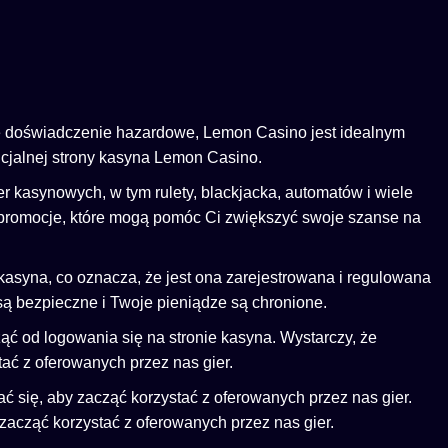
ące doświadczenie hazardowe, Lemon Casino jest idealnym
oficjalnej strony kasyna Lemon Casino.
 kasynowych, w tym rulety, blackjacka, automatów i wiele
i promocje, które mogą pomóc Ci zwiększyć swoje szanse na
kasyna, co oznacza, że jest ona zarejestrowana i regulowana
ą bezpieczne i Twoje pieniądze są chronione.
ć od logowania się na stronie kasyna. Wystarczy, że
ać z oferowanych przez nas gier.
 się, aby zacząć korzystać z oferowanych przez nas gier.
acząć korzystać z oferowanych przez nas gier.