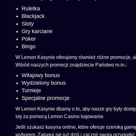
Ruletka
Blackjack
Sloty
Gry karciane
Poker
Bingo
W Lemon Kasynie oferujemy również różne promocje, aby
Wśród naszych promocji znajdziecie Państwo m.in.:
Witajowy bonus
Wydzielony bonus
Turnieje
Specjalne promocje
W Lemon Kasynie dbamy o to, aby nasze gry były dostę
się za pomocą Lemon Casino logowanie.
Jeśli szukasz kasyna online, które oferuje szeroką gamę
wyborem. Zaloguj się już dziś i zacznij swoją przygodę!