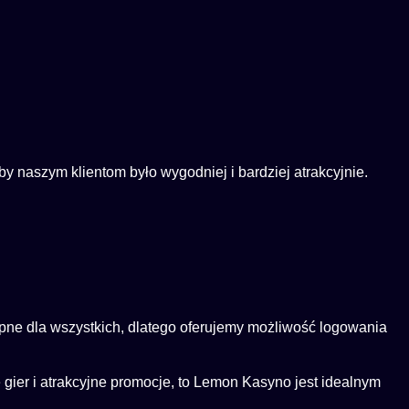
 naszym klientom było wygodniej i bardziej atrakcyjnie.
pne dla wszystkich, dlatego oferujemy możliwość logowania
 gier i atrakcyjne promocje, to Lemon Kasyno jest idealnym