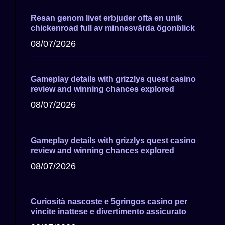
Resan genom livet erbjuder ofta en unik
chickenroad full av minnesvärda ögonblick
08/07/2026
Gameplay details with grizzlys quest casino
review and winning chances explored
08/07/2026
Gameplay details with grizzlys quest casino
review and winning chances explored
08/07/2026
Curiosità nascoste e 5gringos casino per
vincite inattese e divertimento assicurato