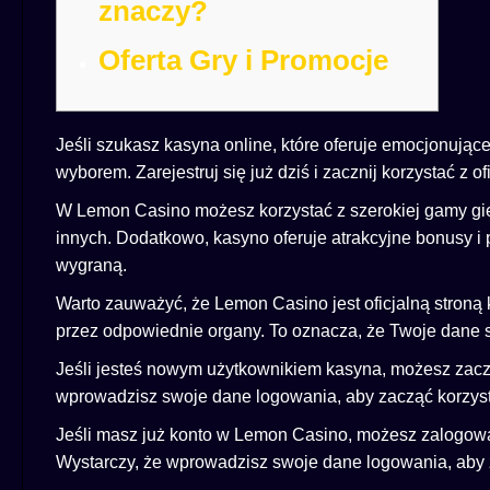
znaczy?
Oferta Gry i Promocje
Jeśli szukasz kasyna online, które oferuje emocjonuj
wyborem. Zarejestruj się już dziś i zacznij korzystać z 
W Lemon Casino możesz korzystać z szerokiej gamy gier
innych. Dodatkowo, kasyno oferuje atrakcyjne bonusy 
wygraną.
Warto zauważyć, że Lemon Casino jest oficjalną stroną 
przez odpowiednie organy. To oznacza, że Twoje dane s
Jeśli jesteś nowym użytkownikiem kasyna, możesz zaczą
wprowadzisz swoje dane logowania, aby zacząć korzyst
Jeśli masz już konto w Lemon Casino, możesz zalogować
Wystarczy, że wprowadzisz swoje dane logowania, aby z