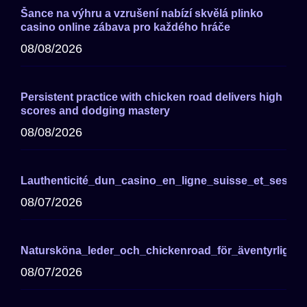
Šance na výhru a vzrušení nabízí skvělá plinko
casino online zábava pro každého hráče
08/08/2026
Persistent practice with chicken road delivers high
scores and dodging mastery
08/08/2026
Lauthenticité_dun_casino_en_ligne_suisse_et_ses_a
08/07/2026
Natursköna_leder_och_chickenroad_för_äventyrliga_cy
08/07/2026