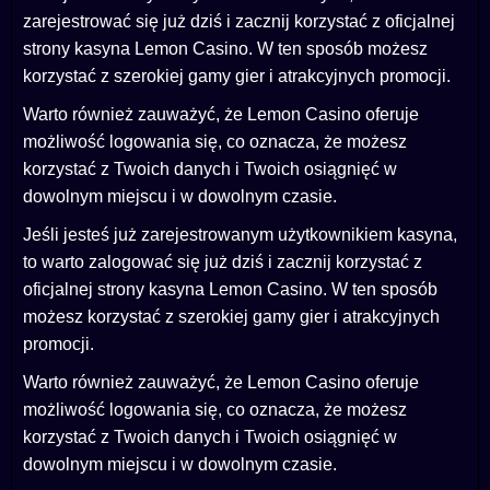
zarejestrować się już dziś i zacznij korzystać z oficjalnej
strony kasyna Lemon Casino. W ten sposób możesz
korzystać z szerokiej gamy gier i atrakcyjnych promocji.
Warto również zauważyć, że Lemon Casino oferuje
możliwość logowania się, co oznacza, że możesz
korzystać z Twoich danych i Twoich osiągnięć w
dowolnym miejscu i w dowolnym czasie.
Jeśli jesteś już zarejestrowanym użytkownikiem kasyna,
to warto zalogować się już dziś i zacznij korzystać z
oficjalnej strony kasyna Lemon Casino. W ten sposób
możesz korzystać z szerokiej gamy gier i atrakcyjnych
promocji.
Warto również zauważyć, że Lemon Casino oferuje
możliwość logowania się, co oznacza, że możesz
korzystać z Twoich danych i Twoich osiągnięć w
dowolnym miejscu i w dowolnym czasie.