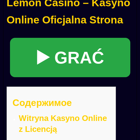
Lemon Casino – Kasyno
Online Oficjalna Strona
▶️ GRAĆ
Содержимое
Witryna Kasyno Online
z Licencją