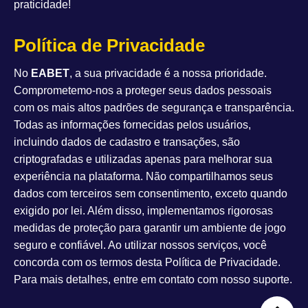
praticidade!
Política de Privacidade
No
EABET
, a sua privacidade é a nossa prioridade.
Comprometemo-nos a proteger seus dados pessoais
com os mais altos padrões de segurança e transparência.
Todas as informações fornecidas pelos usuários,
incluindo dados de cadastro e transações, são
criptografadas e utilizadas apenas para melhorar sua
experiência na plataforma. Não compartilhamos seus
dados com terceiros sem consentimento, exceto quando
exigido por lei. Além disso, implementamos rigorosas
medidas de proteção para garantir um ambiente de jogo
seguro e confiável. Ao utilizar nossos serviços, você
concorda com os termos desta Política de Privacidade.
Para mais detalhes, entre em contato com nosso suporte.