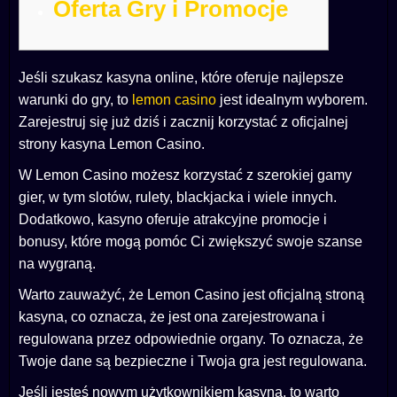
Oferta Gry i Promocje
Jeśli szukasz kasyna online, które oferuje najlepsze
warunki do gry, to
lemon casino
jest idealnym wyborem.
Zarejestruj się już dziś i zacznij korzystać z oficjalnej
strony kasyna Lemon Casino.
W Lemon Casino możesz korzystać z szerokiej gamy
gier, w tym slotów, rulety, blackjacka i wiele innych.
Dodatkowo, kasyno oferuje atrakcyjne promocje i
bonusy, które mogą pomóc Ci zwiększyć swoje szanse
na wygraną.
Warto zauważyć, że Lemon Casino jest oficjalną stroną
kasyna, co oznacza, że jest ona zarejestrowana i
regulowana przez odpowiednie organy. To oznacza, że
Twoje dane są bezpieczne i Twoja gra jest regulowana.
Jeśli jesteś nowym użytkownikiem kasyna, to warto