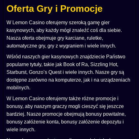
Oferta Gry i Promocje
W Lemon Casino oferujemy szeroką gamę gier
kasynowych, aby każdy mógł znaleźć coś dla siebie.
Nasza oferta obejmuje gry karciane, ruletke,
automatyczne gry, gry z wygraniem i wiele innych.
Wśród naszych gier kasynowych znajdziecie Państwo
popularne tytuły, takie jak Book of Ra, Sizzling Hot,
Starburst, Gonzo’s Quest i wiele innych. Nasze gry są
dostępne zarówno na komputerze, jak i na urządzeniach
mobilnych.
W Lemon Casino oferujemy także różne promocje i
bonusy, aby naszym graczy mogli cieszyć się jeszcze
bardziej. Nasze promocje obejmują bonusy powitalne,
bonusy załóżenie konta, bonusy załóżenie depozytu i
wiele innych.