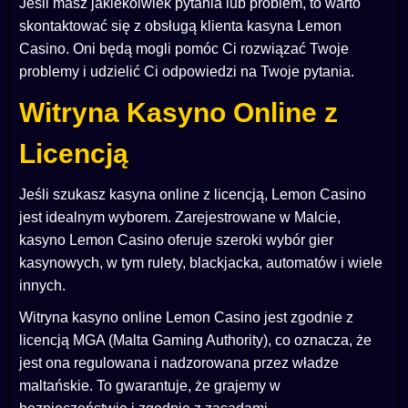
Jeśli masz jakiekolwiek pytania lub problem, to warto
skontaktować się z obsługą klienta kasyna Lemon
Casino. Oni będą mogli pomóc Ci rozwiązać Twoje
problemy i udzielić Ci odpowiedzi na Twoje pytania.
Witryna Kasyno Online z
Licencją
Jeśli szukasz kasyna online z licencją, Lemon Casino
jest idealnym wyborem. Zarejestrowane w Malcie,
kasyno Lemon Casino oferuje szeroki wybór gier
kasynowych, w tym rulety, blackjacka, automatów i wiele
innych.
Witryna kasyno online Lemon Casino jest zgodnie z
licencją MGA (Malta Gaming Authority), co oznacza, że
jest ona regulowana i nadzorowana przez władze
maltańskie. To gwarantuje, że grajemy w