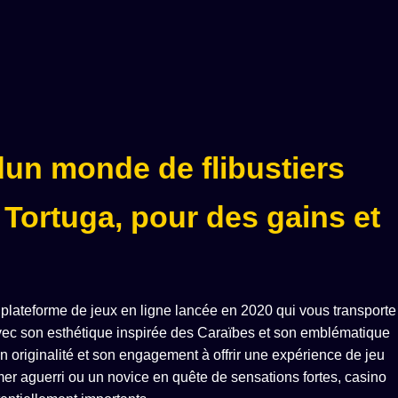
dun monde de flibustiers
Tortuga, pour des gains et
 plateforme de jeux en ligne lancée en 2020 qui vous transporte
Avec son esthétique inspirée des Caraïbes et son emblématique
on originalité et son engagement à offrir une expérience de jeu
er aguerri ou un novice en quête de sensations fortes, casino