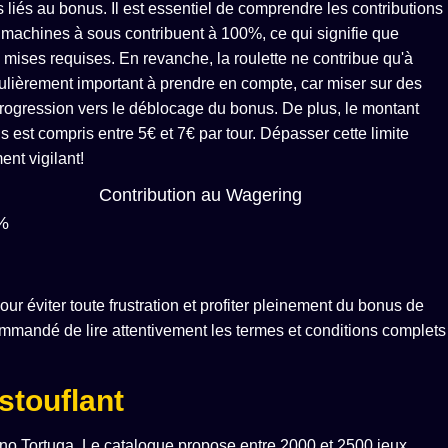
s liés au bonus. Il est essentiel de comprendre les contributions
 machines à sous contribuent à 100%, ce qui signifie que
mises requises. En revanche, la roulette ne contribue qu'à
culièrement important à prendre en compte, car miser sur des
 progression vers le déblocage du bonus. De plus, le montant
 est compris entre 5€ et 7€ par tour. Dépasser cette limite
nt vigilant!
Contribution au Wagering
%
ur éviter toute frustration et profiter pleinement du bonus de
commandé de lire attentivement les termes et conditions complets
stouflant
sino Tortuga. Le catalogue propose entre 2000 et 2500 jeux,