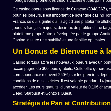
Tortuga vous promet des trésors cachés et des gains pot
Ce casino opère sous licence de Curaçao (8048/JAZ), ce 
pour les joueurs. Il est important de noter que casino To
France, ce qui signifie qu'il s'agit d'une plateforme off
joueurs français majeurs, désireux de profiter d'une large
plateforme propriétaire, développée par le groupe Annit
Casino, assure une stabilité et une fiabilité optimales.
Un Bonus de Bienvenue à l
Casino Tortuga attire les nouveaux joueurs avec un bon
accompagné de 300 tours gratuits. Cette offre généreu
correspondance (souvent 250%) sur les premiers dépôts 
conditions de mise strictes. Il est valable pendant 14 j
accéder. Les tours gratuits, d'une valeur de 0,10€ chacun
Dead, Starburst et Gonzo's Quest.
Stratégie de Pari et Contributio