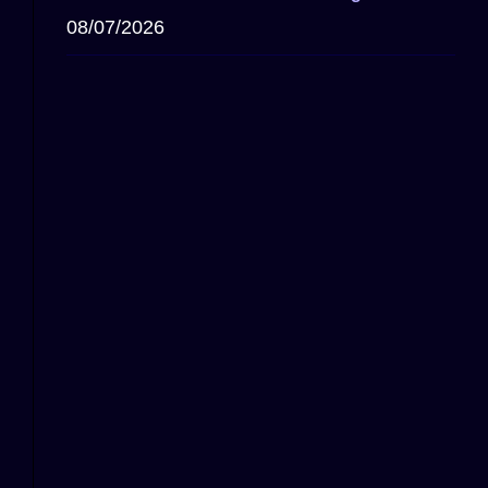
08/07/2026