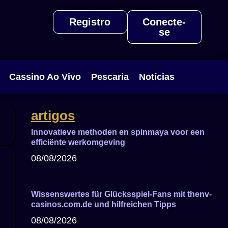
Registro
Conecte-
se
Cassino Ao Vivo
Pescaria
Notícias
artigos
Innovatieve methoden en spinmaya voor een
efficiënte werkomgeving
08/08/2026
Wissenswertes für Glücksspiel-Fans mit thenv-
casinos.com.de und hilfreichen Tipps
08/08/2026