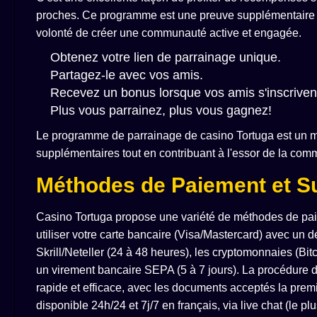
proches. Ce programme est une preuve supplémentaire d
volonté de créer une communauté active et engagée.
Obtenez votre lien de parrainage unique.
Partagez-le avec vos amis.
Recevez un bonus lorsque vos amis s'inscriven
Plus vous parrainez, plus vous gagnez!
Le programme de parrainage de casino Tortuga est un m
supplémentaires tout en contribuant à l'essor de la co
Méthodes de Paiement et Su
Casino Tortuga propose une variété de méthodes de paiem
utiliser votre carte bancaire (Visa/Mastercard) avec un dé
Skrill/Neteller (24 à 48 heures), les cryptomonnaies (Bit
un virement bancaire SEPA (5 à 7 jours). La procédure
rapide et efficace, avec les documents acceptés la premiè
disponible 24h/24 et 7j/7 en français, via live chat (le 