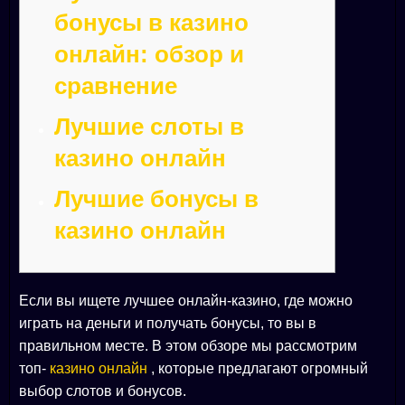
бонусы в казино
онлайн: обзор и
сравнение
Лучшие слоты в
казино онлайн
Лучшие бонусы в
казино онлайн
Если вы ищете лучшее онлайн-казино, где можно
играть на деньги и получать бонусы, то вы в
правильном месте. В этом обзоре мы рассмотрим
топ-
казино онлайн
, которые предлагают огромный
выбор слотов и бонусов.