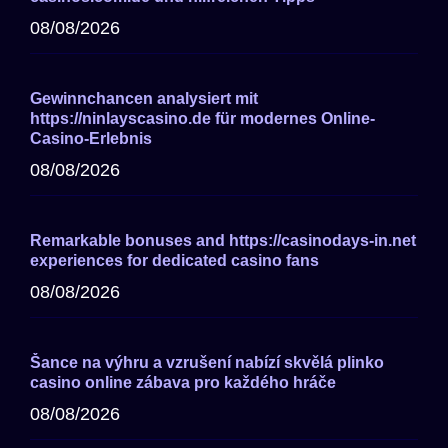
08/08/2026
Gewinnchancen analysiert mit
https://ninlayscasino.de für modernes Online-
Casino-Erlebnis
08/08/2026
Remarkable bonuses and https://casinodays-in.net
experiences for dedicated casino fans
08/08/2026
Šance na výhru a vzrušení nabízí skvělá plinko
casino online zábava pro každého hráče
08/08/2026