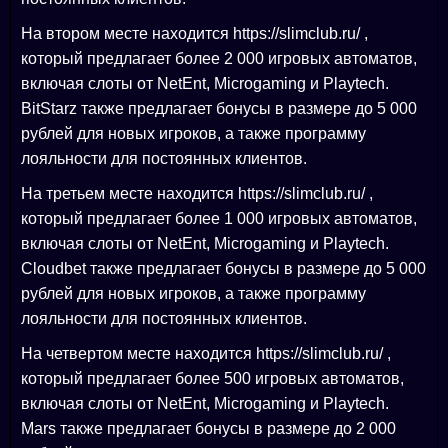
На втором месте находится https://slimclub.ru/ ,
который предлагает более 2 000 игровых автоматов,
включая слоты от NetEnt, Microgaming и Playtech.
BitStarz также предлагает бонусы в размере до 5 000
рублей для новых игроков, а также программу
лояльности для постоянных клиентов.
На третьем месте находится https://slimclub.ru/ ,
который предлагает более 1 000 игровых автоматов,
включая слоты от NetEnt, Microgaming и Playtech.
Cloudbet также предлагает бонусы в размере до 5 000
рублей для новых игроков, а также программу
лояльности для постоянных клиентов.
На четвертом месте находится https://slimclub.ru/ ,
который предлагает более 500 игровых автоматов,
включая слоты от NetEnt, Microgaming и Playtech.
Mars также предлагает бонусы в размере до 2 000