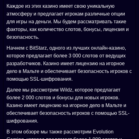
Каждое из этих казино имеет свою уникальную
атмосферу и предлагает игрокам различные опции
для игры на деньги. Мы будем рассматривать такие
факторы, как количество слотов, бонусы, лицензия и
безопасность.
Начнем с BitStarz, одного из лучших онлайн-казино,
которое предлагает более 3 000 слотов от ведущих
разработчиков. Казино имеет лицензию на игорное
дело в Мальте и обеспечивает безопасность игроков с
помощью SSL-шифрования.
Далее мы рассмотрим Wildz, которое предлагает
более 2 000 слотов и бонусы для новых игроков.
Казино имеет лицензию на игорное дело в Мальте и
обеспечивает безопасность игроков с помощью SSL-
шифрования.
В этом обзоре мы также рассмотрим Evolution