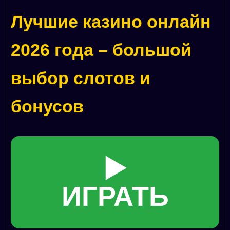
Лучшие казино онлайн
2026 года – большой
выбор слотов и
бонусов
▶️
ИГРАТЬ