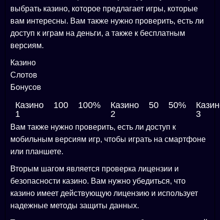
выбрать казино, которое предлагает игры, которые
вам интересны. Вам также нужно проверить, есть ли
доступ к играм на деньги, а также к бесплатным
версиям.
Казино
Слотов
Бонусов
Казино
100
100%
Казино
50
50%
Казин
1
2
3
Вам также нужно проверить, есть ли доступ к
мобильным версиям игр, чтобы играть на смартфоне
или планшете.
Вторым шагом является проверка лицензии и
безопасности казино. Вам нужно убедиться, что
казино имеет действующую лицензию и использует
надежные методы защиты данных.