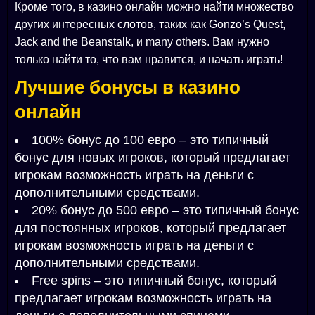
Кроме того, в казино онлайн можно найти множество
других интересных слотов, таких как Gonzo’s Quest,
Jack and the Beanstalk, и many others. Вам нужно
только найти то, что вам нравится, и начать играть!
Лучшие бонусы в казино
онлайн
100% бонус до 100 евро – это типичный
бонус для новых игроков, который предлагает
игрокам возможность играть на деньги с
дополнительными средствами.
20% бонус до 500 евро – это типичный бонус
для постоянных игроков, который предлагает
игрокам возможность играть на деньги с
дополнительными средствами.
Free spins – это типичный бонус, который
предлагает игрокам возможность играть на