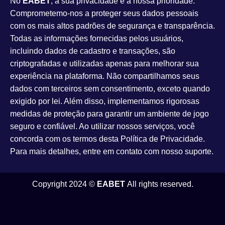
No
EABET
, a sua privacidade é a nossa prioridade.
Comprometemo-nos a proteger seus dados pessoais
com os mais altos padrões de segurança e transparência.
Todas as informações fornecidas pelos usuários,
incluindo dados de cadastro e transações, são
criptografadas e utilizadas apenas para melhorar sua
experiência na plataforma. Não compartilhamos seus
dados com terceiros sem consentimento, exceto quando
exigido por lei. Além disso, implementamos rigorosas
medidas de proteção para garantir um ambiente de jogo
seguro e confiável. Ao utilizar nossos serviços, você
concorda com os termos desta Política de Privacidade.
Para mais detalhes, entre em contato com nosso suporte.
Copyright 2024 ©
EABET
All rights reserved.