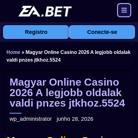
Registro
Conecte-se
Home
»
Magyar Online Casino 2026 A legjobb oldalak
valdi pnzes jtkhoz.5524
Magyar Online Casino
2026 A legjobb oldalak
valdi pnzes jtkhoz.5524
wp_administrator
junho 28, 2026