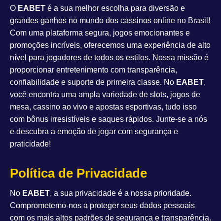
O
EABET
é a sua melhor escolha para diversão e
grandes ganhos no mundo dos cassinos online no Brasil!
Com uma plataforma segura, jogos emocionantes e
promoções incríveis, oferecemos uma experiência de alto
nível para jogadores de todos os estilos. Nossa missão é
proporcionar entretenimento com transparência,
confiabilidade e suporte de primeira classe. No
EABET
,
você encontra uma ampla variedade de slots, jogos de
mesa, cassino ao vivo e apostas esportivas, tudo isso
com bônus irresistíveis e saques rápidos. Junte-se a nós
e descubra a emoção de jogar com segurança e
praticidade!
Política de Privacidade
No
EABET
, a sua privacidade é a nossa prioridade.
Comprometemo-nos a proteger seus dados pessoais
com os mais altos padrões de segurança e transparência.