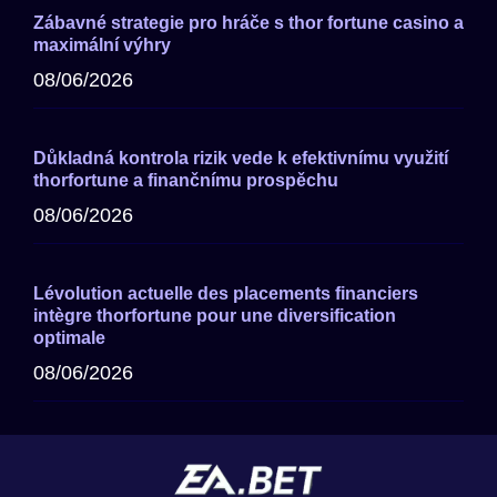
Zábavné strategie pro hráče s thor fortune casino a
maximální výhry
08/06/2026
Důkladná kontrola rizik vede k efektivnímu využití
thorfortune a finančnímu prospěchu
08/06/2026
Lévolution actuelle des placements financiers
intègre thorfortune pour une diversification
optimale
08/06/2026