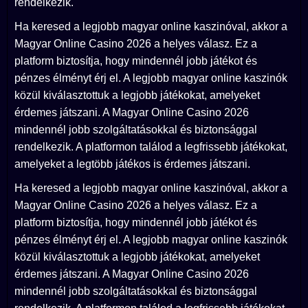
rendelkezik.
Ha keresed a legjobb magyar online kaszinóval, akkor a
Magyar Online Casino 2026 a helyes válasz. Ez a
platform biztosítja, hogy mindennél jobb játékot és
pénzes élményt érj el. A legjobb magyar online kaszinók
közül kiválasztottuk a legjobb játékokat, amelyeket
érdemes játszani. A Magyar Online Casino 2026
mindennél jobb szolgáltatásokkal és biztonsággal
rendelkezik. A platformon találod a legfrissebb játékokat,
amelyeket a legtöbb játékos is érdemes játszani.
Ha keresed a legjobb magyar online kaszinóval, akkor a
Magyar Online Casino 2026 a helyes válasz. Ez a
platform biztosítja, hogy mindennél jobb játékot és
pénzes élményt érj el. A legjobb magyar online kaszinók
közül kiválasztottuk a legjobb játékokat, amelyeket
érdemes játszani. A Magyar Online Casino 2026
mindennél jobb szolgáltatásokkal és biztonsággal