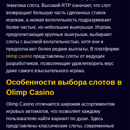
тематика слота. Высокий RTP означает, что слот
возвращает большую часть сделанных ставок
игрокам, а низкая волатильность подразумевает
более частые, но небольшие выигрыши. Игроки,
предпочитающие крупные выигрыши, выбирают
слоты с высокой волатильностью, хотя они и
предполагают более редкие выплаты. В платформе
olimp casino
представлены слоты от ведущих
разработчиков, позволяющие удовлетворить вкус
даже самого взыскательного игрока.
Особенности выбора слотов в
Olimp Casino
Olimp Casino отличается широким ассортиментом
игровых автоматов, что позволяет каждому
пользователю найти вариант по душе. Здесь
представлены классические слоты, современные