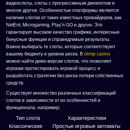
видеослоты, слоты с прогрессивным джекпотом и
многое другое. Особенностью платформы является
наличие слотов от таких известных провайдеров, как
NetEnt, Microgaming, Play’n GO и других. Это
гарантирует высокое качество графики, интересные
бонусные функции и справедливые результаты.
Важно выбирать те слоты, которые соответствуют
вашему бюджету и уровню риска. В
olimp casino
можно найти демо-версии слотов, что позволяет
игрокам протестировать игровой процесс и
разработать стратегию без риска потери собственных
средств.
Существует множество различных классификаций
слотов в зависимости от их особенностей и
функционала, например:
Тип слота
Характеристики
Классические
Простые игровые автоматы