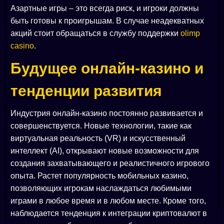
Азартные игры – это всегда риск, и игроки должны
быть готовы к проигрышам. В случае неадекватных
акций стоит обращаться в службу поддержки
olimp
casino
.
Будущее онлайн-казино и
тенденции развития
Индустрия онлайн-казино постоянно развивается и
совершенствуется. Новые технологии, такие как
виртуальная реальность (VR) и искусственный
интеллект (AI), открывают новые возможности для
создания захватывающего и реалистичного игрового
опыта. Растет популярность мобильных казино,
позволяющих игрокам наслаждаться любимыми
играми в любое время и в любом месте. Кроме того,
наблюдается тенденция к интеграции криптовалют в