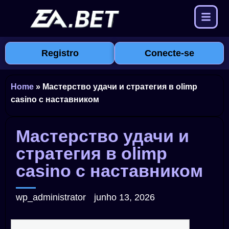
Registro
Conecte-se
Home
»
Мастерство удачи и стратегия в olimp
casino с наставником
Мастерство удачи и
стратегия в olimp
casino с наставником
wp_administrator
junho 13, 2026