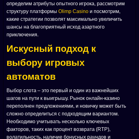
определим атрибуты опытного игрока, рассмотрим
структуру платформы
Olimp Casino
и посмотрим,
какие стратегии позволят максимально увеличить
шансы на благоприятный исход азартного
приключения.
Искусный подход к
выбору игровых
автоматов
Выбор слота – это первый и один из важнейших
шагов на пути к выигрышу. Рынок онлайн-казино
переполнен предложениями, и новичку может быть
сложно определиться с подходящим вариантом.
Необходимо учитывать несколько ключевых
факторов, таких как процент возврата (RTP),
волатильность, наличие бонусных раундов и