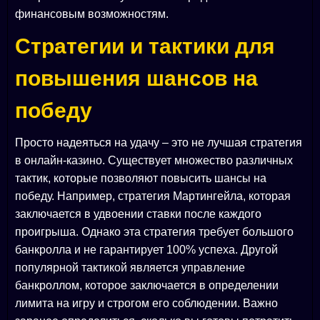
финансовым возможностям.
Стратегии и тактики для
повышения шансов на
победу
Просто надеяться на удачу – это не лучшая стратегия
в онлайн-казино. Существует множество различных
тактик, которые позволяют повысить шансы на
победу. Например, стратегия Мартингейла, которая
заключается в удвоении ставки после каждого
проигрыша. Однако эта стратегия требует большого
банкролла и не гарантирует 100% успеха. Другой
популярной тактикой является управление
банкроллом, которое заключается в определении
лимита на игру и строгом его соблюдении. Важно