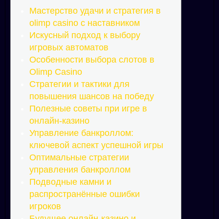
Мастерство удачи и стратегия в
olimp casino с наставником
Искусный подход к выбору
игровых автоматов
Особенности выбора слотов в
Olimp Casino
Стратегии и тактики для
повышения шансов на победу
Полезные советы при игре в
онлайн-казино
Управление банкроллом:
ключевой аспект успешной игры
Оптимальные стратегии
управления банкроллом
Подводные камни и
распространённые ошибки
игроков
Будущее онлайн-казино и