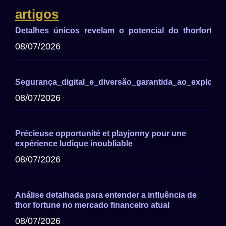
artigos
Detalhes_únicos_revelam_o_potencial_do_thorfortun
08/07/2026
Segurança_digital_e_diversão_garantida_ao_explorar
08/07/2026
Précieuse opportunité et playjonny pour une
expérience ludique inoubliable
08/07/2026
Análise detalhada para entender a influência de
thor fortune no mercado financeiro atual
08/07/2026