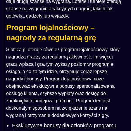
daje drugą szansę na wygraną. Loterie i turnieje oferują
szansę na wygranie atrakcyjnych nagród, takich jak
gotówka, gadżety lub wyjazdy.
Program lojalnościowy –
nagrody za regularną grę
Slottica pl oferuje również program lojalnościowy, który
nagradza graczy za regularną aktywność. Im więcej
gracz wpłaca i gra, tym wyższy poziom w programie
osiąga, a co za tym idzie, otrzymuje coraz lepsze
nagrody i bonusy. Program lojalnościowy może
obejmować ekskluzywne bonusy, spersonalizowaną
obsługę klienta, szybsze wypłaty oraz dostęp do
zamkniętych turniejów i promocji. Program ten jest
doskonałym sposobem na zwiększenie szans na
wygraną i otrzymanie dodatkowych korzyści z gry.
Ekskluzywne bonusy dla członków programu