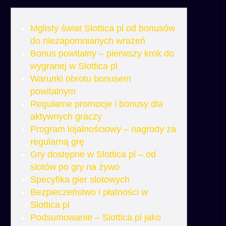
Mglisty świat Slottica pl od bonusów
do niezapomnianych wrażeń
Bonus powitalny – pierwszy krok do
wygranej w Slottica pl
Warunki obrotu bonusem
powitalnym
Regularne promocje i bonusy dla
aktywnych graczy
Program lojalnościowy – nagrody za
regularną grę
Gry dostępne w Slottica pl – od
slotów po gry na żywo
Specyfika gier slotowych
Bezpieczeństwo i płatności w
Slottica pl
Podsumowanie – Slottica pl jako