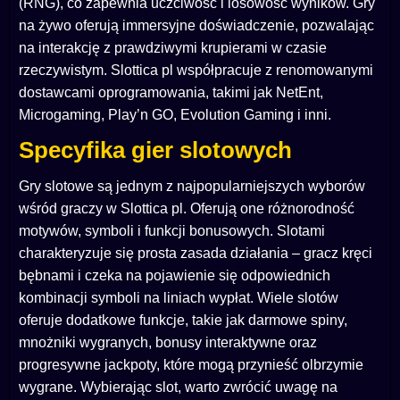
(RNG), co zapewnia uczciwość i losowość wyników. Gry
na żywo oferują immersyjne doświadczenie, pozwalając
na interakcję z prawdziwymi krupierami w czasie
rzeczywistym. Slottica pl współpracuje z renomowanymi
dostawcami oprogramowania, takimi jak NetEnt,
Microgaming, Play’n GO, Evolution Gaming i inni.
Specyfika gier slotowych
Gry slotowe są jednym z najpopularniejszych wyborów
wśród graczy w Slottica pl. Oferują one różnorodność
motywów, symboli i funkcji bonusowych. Slotami
charakteryzuje się prosta zasada działania – gracz kręci
bębnami i czeka na pojawienie się odpowiednich
kombinacji symboli na liniach wypłat. Wiele slotów
oferuje dodatkowe funkcje, takie jak darmowe spiny,
mnożniki wygranych, bonusy interaktywne oraz
progresywne jackpoty, które mogą przynieść olbrzymie
wygrane. Wybierając slot, warto zwrócić uwagę na