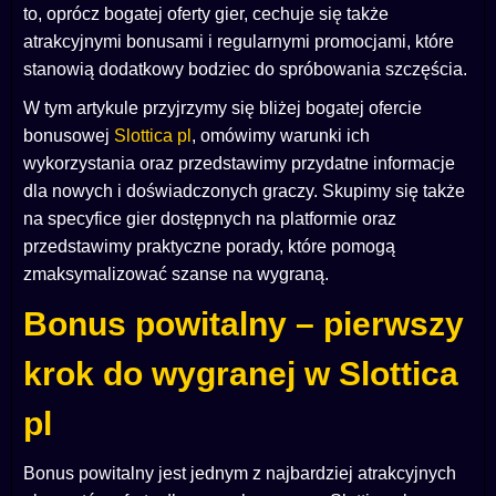
to, oprócz bogatej oferty gier, cechuje się także
atrakcyjnymi bonusami i regularnymi promocjami, które
stanowią dodatkowy bodziec do spróbowania szczęścia.
W tym artykule przyjrzymy się bliżej bogatej ofercie
bonusowej
Slottica pl
, omówimy warunki ich
wykorzystania oraz przedstawimy przydatne informacje
dla nowych i doświadczonych graczy. Skupimy się także
na specyfice gier dostępnych na platformie oraz
przedstawimy praktyczne porady, które pomogą
zmaksymalizować szanse na wygraną.
Bonus powitalny – pierwszy
krok do wygranej w Slottica
pl
Bonus powitalny jest jednym z najbardziej atrakcyjnych