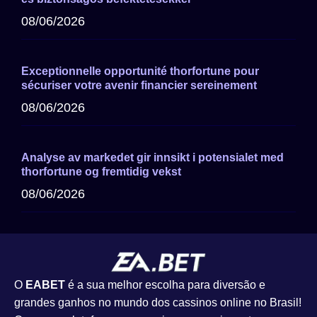
08/06/2026
Exceptionnelle opportunité thorfortune pour
sécuriser votre avenir financier sereinement
08/06/2026
Analyse av markedet gir innsikt i potensialet med
thorfortune og fremtidig vekst
08/06/2026
O
EABET
é a sua melhor escolha para diversão e
grandes ganhos no mundo dos cassinos online no Brasil!