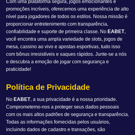
Com uma plataforma segura, jogos emocionantes e
promoções incríveis, oferecemos uma experiência de alto
nível para jogadores de todos os estilos. Nossa missão é
proporcionar entretenimento com transparência,
confiabilidade e suporte de primeira classe. No
EABET
,
você encontra uma ampla variedade de slots, jogos de
mesa, cassino ao vivo e apostas esportivas, tudo isso
com bônus irresistíveis e saques rápidos. Junte-se a nós
e descubra a emoção de jogar com segurança e
praticidade!
Política de Privacidade
No
EABET
, a sua privacidade é a nossa prioridade.
Comprometemo-nos a proteger seus dados pessoais
com os mais altos padrões de segurança e transparência.
Todas as informações fornecidas pelos usuários,
incluindo dados de cadastro e transações, são