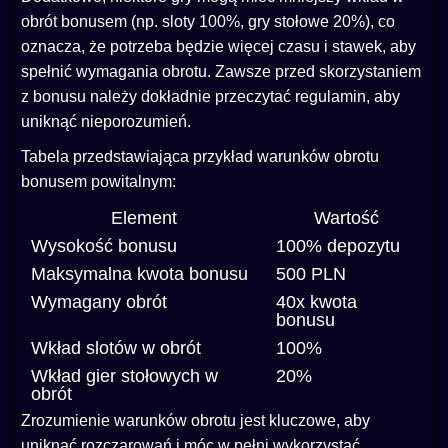
obrót bonusem (np. sloty 100%, gry stołowe 20%), co
oznacza, że potrzeba będzie więcej czasu i stawek, aby
spełnić wymagania obrotu. Zawsze przed skorzystaniem
z bonusu należy dokładnie przeczytać regulamin, aby
uniknąć nieporozumień.
Tabela przedstawiająca przykład warunków obrotu
bonusem powitalnym:
Element
Wartość
Wysokość bonusu
100% depozytu
Maksymalna kwota bonusu
500 PLN
Wymagany obrót
40x kwota
bonusu
Wkład slotów w obrót
100%
Wkład gier stołowych w
20%
obrót
Zrozumienie warunków obrotu jest kluczowe, aby
uniknąć rozczarowań i móc w pełni wykorzystać