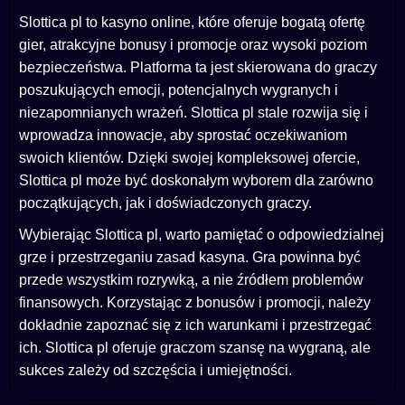
Slottica pl to kasyno online, które oferuje bogatą ofertę
gier, atrakcyjne bonusy i promocje oraz wysoki poziom
bezpieczeństwa. Platforma ta jest skierowana do graczy
poszukujących emocji, potencjalnych wygranych i
niezapomnianych wrażeń. Slottica pl stale rozwija się i
wprowadza innowacje, aby sprostać oczekiwaniom
swoich klientów. Dzięki swojej kompleksowej ofercie,
Slottica pl może być doskonałym wyborem dla zarówno
początkujących, jak i doświadczonych graczy.
Wybierając Slottica pl, warto pamiętać o odpowiedzialnej
grze i przestrzeganiu zasad kasyna. Gra powinna być
przede wszystkim rozrywką, a nie źródłem problemów
finansowych. Korzystając z bonusów i promocji, należy
dokładnie zapoznać się z ich warunkami i przestrzegać
ich. Slottica pl oferuje graczom szansę na wygraną, ale
sukces zależy od szczęścia i umiejętności.