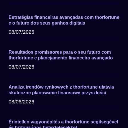
Estratégias financeiras avançadas com thorfortune
e o futuro dos seus ganhos digitais
08/07/2026
Resultados promissores para o seu futuro com
thorfortune e planejamento financeiro avançado
08/07/2026
Analiza trendów rynkowych z thorfortune ułatwia
skuteczne planowanie finansowe przyszłości
08/06/2026
Érintetlen vagyonépítés a thorfortune segítségével
és biztonságos befektetésekkel