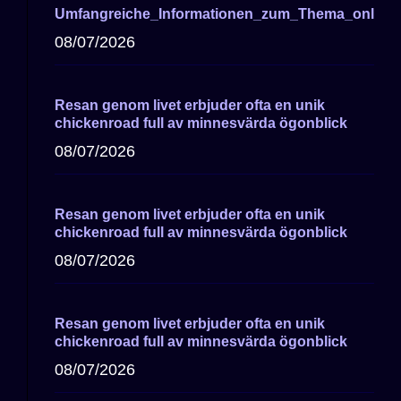
Umfangreiche_Informationen_zum_Thema_online_
08/07/2026
Resan genom livet erbjuder ofta en unik
chickenroad full av minnesvärda ögonblick
08/07/2026
Resan genom livet erbjuder ofta en unik
chickenroad full av minnesvärda ögonblick
08/07/2026
Resan genom livet erbjuder ofta en unik
chickenroad full av minnesvärda ögonblick
08/07/2026