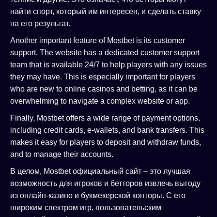
найти спорт, который им интересен, и сделать ставку
на его результат.
Another important feature of Mostbet is its customer
support. The website has a dedicated customer support
team that is available 24/7 to help players with any issues
they may have. This is especially important for players
who are new to online casinos and betting, as it can be
overwhelming to navigate a complex website or app.
Finally, Mostbet offers a wide range of payment options,
including credit cards, e-wallets, and bank transfers. This
makes it easy for players to deposit and withdraw funds,
and to manage their accounts.
В целом, Mostbet официальный сайт – это лучшая
возможность для игроков и бетторов извлечь выгоду
из онлайн-казино и букмекерской конторы. С его
широким спектром игр, пользовательским