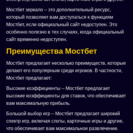
Мостбет зеркало – это дополнительный ресурс,
который позволяет вам доступаться к функциям
Мостбет, если официальный сайт недоступен. Это
особенно полезно в тех случаях, когда официальный
сайт временно недоступен.
Преимущества Мостбет
Мостбет предлагает несколько преимуществ, которые
делают его популярным среди игроков. В частности,
Мостбет предлагает:
Высокие коэффициенты – Мостбет предлагает
высокие коэффициенты для ставок, что обеспечивает
вам максимальную прибыль.
Большой выбор игр – Мостбет предлагает широкий
спектр игр, включая слоты, карточные игры и другие,
что обеспечивает вам максимальное развлечение.