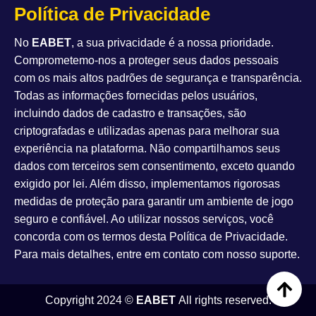
Política de Privacidade
No
EABET
, a sua privacidade é a nossa prioridade.
Comprometemo-nos a proteger seus dados pessoais
com os mais altos padrões de segurança e transparência.
Todas as informações fornecidas pelos usuários,
incluindo dados de cadastro e transações, são
criptografadas e utilizadas apenas para melhorar sua
experiência na plataforma. Não compartilhamos seus
dados com terceiros sem consentimento, exceto quando
exigido por lei. Além disso, implementamos rigorosas
medidas de proteção para garantir um ambiente de jogo
seguro e confiável. Ao utilizar nossos serviços, você
concorda com os termos desta Política de Privacidade.
Para mais detalhes, entre em contato com nosso suporte.
Copyright 2024 ©
EABET
All rights reserved.