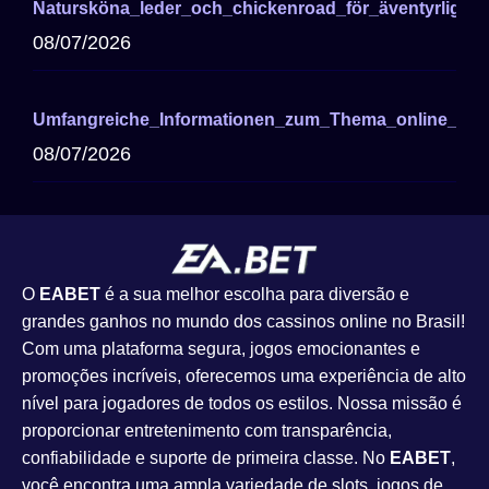
Natursköna_leder_och_chickenroad_för_äventyrliga_cy
08/07/2026
Umfangreiche_Informationen_zum_Thema_online_cas
08/07/2026
O
EABET
é a sua melhor escolha para diversão e
grandes ganhos no mundo dos cassinos online no Brasil!
Com uma plataforma segura, jogos emocionantes e
promoções incríveis, oferecemos uma experiência de alto
nível para jogadores de todos os estilos. Nossa missão é
proporcionar entretenimento com transparência,
confiabilidade e suporte de primeira classe. No
EABET
,
você encontra uma ampla variedade de slots, jogos de