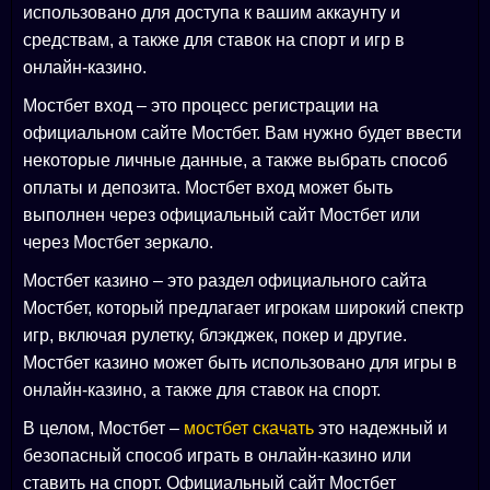
использовано для доступа к вашим аккаунту и
средствам, а также для ставок на спорт и игр в
онлайн-казино.
Мостбет вход – это процесс регистрации на
официальном сайте Мостбет. Вам нужно будет ввести
некоторые личные данные, а также выбрать способ
оплаты и депозита. Мостбет вход может быть
выполнен через официальный сайт Мостбет или
через Мостбет зеркало.
Мостбет казино – это раздел официального сайта
Мостбет, который предлагает игрокам широкий спектр
игр, включая рулетку, блэкджек, покер и другие.
Мостбет казино может быть использовано для игры в
онлайн-казино, а также для ставок на спорт.
В целом, Мостбет –
мостбет скачать
это надежный и
безопасный способ играть в онлайн-казино или
ставить на спорт. Официальный сайт Мостбет