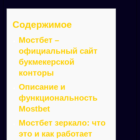
Содержимое
Мостбет –
официальный сайт
букмекерской
конторы
Описание и
функциональность
Mostbet
Мостбет зеркало: что
это и как работает