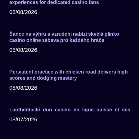
experiences for dedicated casino fans
08/08/2026
Šance na výhru a vzrušení nabízí skvělá plinko
casino online zábava pro každého hráče
08/08/2026
Persistent practice with chicken road delivers high
scores and dodging mastery
08/08/2026
Lauthenticité_dun_casino_en_ligne_suisse_et_ses_a
08/07/2026