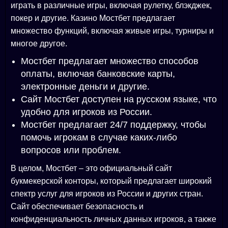
играть в различные игры, включая рулетку, блэкджек,
покер и другие. Казино Мостбет предлагает
множество функций, включая живые игры, турниры и
многое другое.
Мостбет предлагает множество способов
оплаты, включая банковские карты,
электронные деньги и другие.
Сайт Мостбет доступен на русском языке, что
удобно для игроков из России.
Мостбет предлагает 24/7 поддержку, чтобы
помочь игрокам в случае каких-либо
вопросов или проблем.
В целом, Мостбет – это официальный сайт
букмекерской конторы, который предлагает широкий
спектр услуг для игроков из России и других стран.
Сайт обеспечивает безопасность и
конфиденциальность личных данных игроков, а также