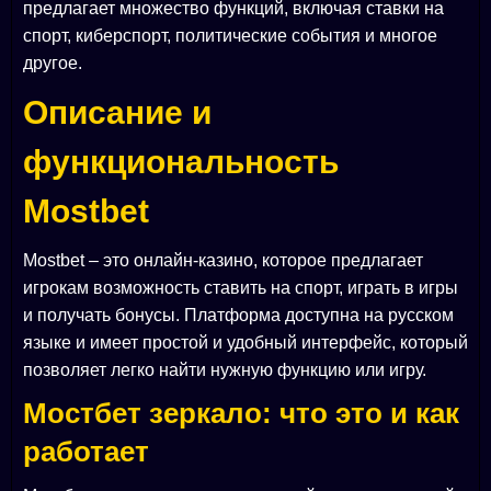
предлагает множество функций, включая ставки на
спорт, киберспорт, политические события и многое
другое.
Описание и
функциональность
Mostbet
Mostbet – это онлайн-казино, которое предлагает
игрокам возможность ставить на спорт, играть в игры
и получать бонусы. Платформа доступна на русском
языке и имеет простой и удобный интерфейс, который
позволяет легко найти нужную функцию или игру.
Мостбет зеркало: что это и как
работает