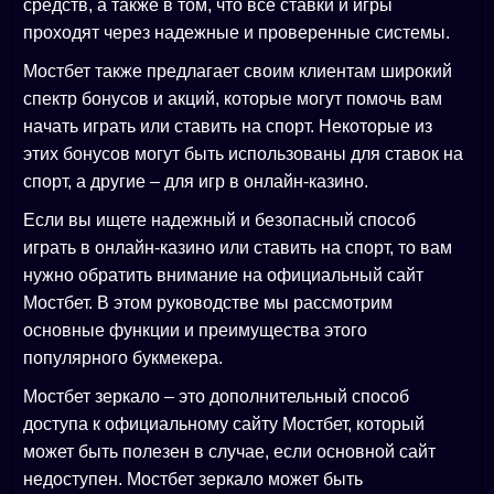
средств, а также в том, что все ставки и игры
проходят через надежные и проверенные системы.
Мостбет также предлагает своим клиентам широкий
спектр бонусов и акций, которые могут помочь вам
начать играть или ставить на спорт. Некоторые из
этих бонусов могут быть использованы для ставок на
спорт, а другие – для игр в онлайн-казино.
Если вы ищете надежный и безопасный способ
играть в онлайн-казино или ставить на спорт, то вам
нужно обратить внимание на официальный сайт
Мостбет. В этом руководстве мы рассмотрим
основные функции и преимущества этого
популярного букмекера.
Мостбет зеркало – это дополнительный способ
доступа к официальному сайту Мостбет, который
может быть полезен в случае, если основной сайт
недоступен. Мостбет зеркало может быть