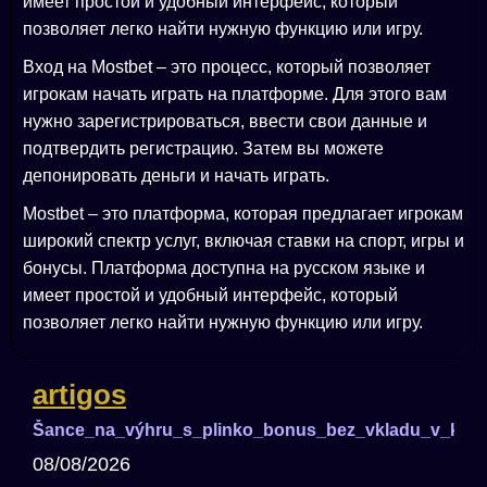
имеет простой и удобный интерфейс, который
позволяет легко найти нужную функцию или игру.
Вход на Mostbet – это процесс, который позволяет
игрокам начать играть на платформе. Для этого вам
нужно зарегистрироваться, ввести свои данные и
подтвердить регистрацию. Затем вы можете
депонировать деньги и начать играть.
Mostbet – это платформа, которая предлагает игрокам
широкий спектр услуг, включая ставки на спорт, игры и
бонусы. Платформа доступна на русском языке и
имеет простой и удобный интерфейс, который
позволяет легко найти нужную функцию или игру.
artigos
Šance_na_výhru_s_plinko_bonus_bez_vkladu_v_kasi
08/08/2026