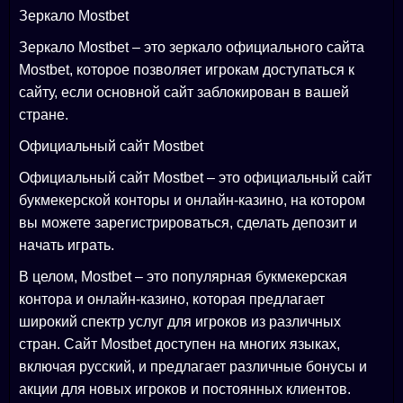
Зеркало Mostbet
Зеркало Mostbet – это зеркало официального сайта
Mostbet, которое позволяет игрокам доступаться к
сайту, если основной сайт заблокирован в вашей
стране.
Официальный сайт Mostbet
Официальный сайт Mostbet – это официальный сайт
букмекерской конторы и онлайн-казино, на котором
вы можете зарегистрироваться, сделать депозит и
начать играть.
В целом, Mostbet – это популярная букмекерская
контора и онлайн-казино, которая предлагает
широкий спектр услуг для игроков из различных
стран. Сайт Mostbet доступен на многих языках,
включая русский, и предлагает различные бонусы и
акции для новых игроков и постоянных клиентов.