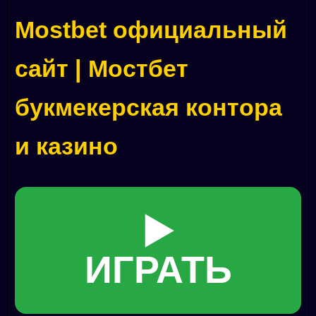
Mostbet официальный
сайт | Мостбет
букмекерская контора
и казино
▶️
ИГРАТЬ