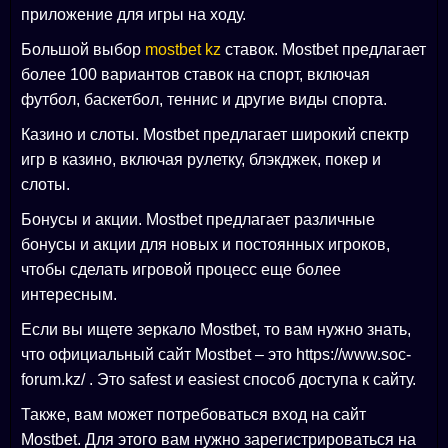
приложение для игры на ходу.
Большой выбор
mostbet kz
ставок. Mostbet предлагает
более 100 вариантов ставок на спорт, включая
футбол, баскетбол, теннис и другие виды спорта.
Казино и слоты. Mostbet предлагает широкий спектр
игр в казино, включая рулетку, блэкджек, покер и
слоты.
Бонусы и акции. Mostbet предлагает различные
бонусы и акции для новых и постоянных игроков,
чтобы сделать игровой процесс еще более
интересным.
Если вы ищете зеркало Mostbet, то вам нужно знать,
что официальный сайт Mostbet – это https://www.soc-
forum.kz/ . Это safest и easiest способ доступа к сайту.
Также, вам может потребоваться вход на сайт
Mostbet. Для этого вам нужно зарегистрироваться на