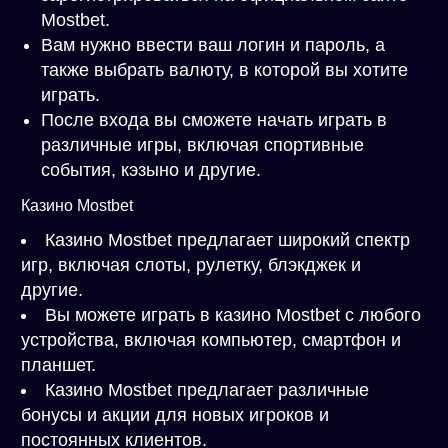
Mostbet.
Вам нужно ввести ваш логин и пароль, а
также выбрать валюту, в которой вы хотите
играть.
После входа вы сможете начать играть в
различные игры, включая спортивные
события, кэзыно и другие.
Казино Mostbet
Казино Mostbet предлагает широкий спектр
игр, включая слоты, рулетку, блэкджек и
другие.
Вы можете играть в казино Mostbet с любого
устройства, включая компьютер, смартфон и
планшет.
Казино Mostbet предлагает различные
бонусы и акции для новых игроков и
постоянных клиентов.