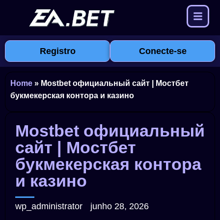
Registro
Conecte-se
Home
»
Mostbet официальный сайт | Мостбет
букмекерская контора и казино
Mostbet официальный
сайт | Мостбет
букмекерская контора
и казино
wp_administrator
junho 28, 2026