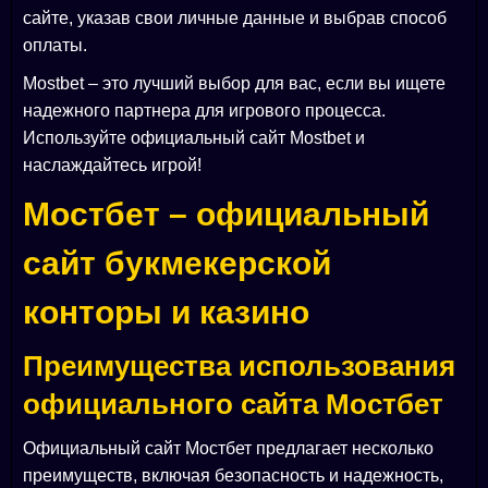
сайте, указав свои личные данные и выбрав способ
оплаты.
Mostbet – это лучший выбор для вас, если вы ищете
надежного партнера для игрового процесса.
Используйте официальный сайт Mostbet и
наслаждайтесь игрой!
Мостбет – официальный
сайт букмекерской
конторы и казино
Преимущества использования
официального сайта Мостбет
Официальный сайт Мостбет предлагает несколько
преимуществ, включая безопасность и надежность,