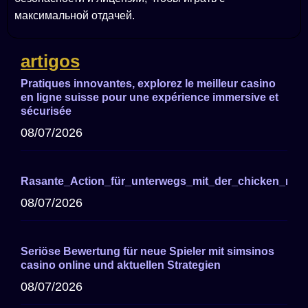
максимальной отдачей.
artigos
Pratiques innovantes, explorez le meilleur casino
en ligne suisse pour une expérience immersive et
sécurisée
08/07/2026
Rasante_Action_für_unterwegs_mit_der_chicken_roa
08/07/2026
Seriöse Bewertung für neue Spieler mit simsinos
casino online und aktuellen Strategien
08/07/2026