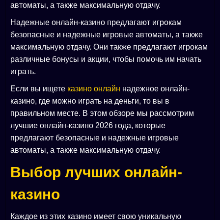
автоматы, а также максимальную отдачу.
Надежные онлайн-казино предлагают игрокам
безопасные и надежные игровые автоматы, а также
максимальную отдачу. Они также предлагают игрокам
различные бонусы и акции, чтобы помочь им начать
играть.
Если вы ищете
казино онлайн
надежное онлайн-
казино, где можно играть на деньги, то вы в
правильном месте. В этом обзоре мы рассмотрим
лучшие онлайн-казино 2026 года, которые
предлагают безопасные и надежные игровые
автоматы, а также максимальную отдачу.
Выбор лучших онлайн-
казино
Каждое из этих казино имеет свою уникальную