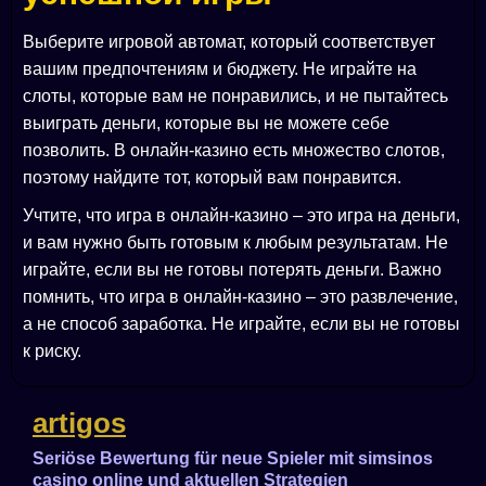
Выберите игровой автомат, который соответствует
вашим предпочтениям и бюджету. Не играйте на
слоты, которые вам не понравились, и не пытайтесь
выиграть деньги, которые вы не можете себе
позволить. В онлайн-казино есть множество слотов,
поэтому найдите тот, который вам понравится.
Учтите, что игра в онлайн-казино – это игра на деньги,
и вам нужно быть готовым к любым результатам. Не
играйте, если вы не готовы потерять деньги. Важно
помнить, что игра в онлайн-казино – это развлечение,
а не способ заработка. Не играйте, если вы не готовы
к риску.
artigos
Seriöse Bewertung für neue Spieler mit simsinos
casino online und aktuellen Strategien