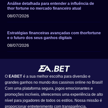
Análise detalhada para entender a influência de
thor fortune no mercado financeiro atual
08/07/2026
Estratégias financeiras avançadas com thorfortune
e o futuro dos seus ganhos digitais
08/07/2026
O
EABET
é a sua melhor escolha para diversão e
grandes ganhos no mundo dos cassinos online no Brasil!
Com uma plataforma segura, jogos emocionantes e
promoções incríveis, oferecemos uma experiência de alto
nível para jogadores de todos os estilos. Nossa missão é
proporcionar entretenimento com transparência,