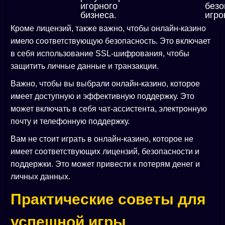
игорного
безо
бизнеса.
игро
Кроме лицензий, также важно, чтобы онлайн-казино
имело соответствующую безопасность. Это включает
в себя использование SSL-шифрования, чтобы
защитить личные данные и транзакции.
Важно, чтобы вы выбрали онлайн-казино, которое
имеет доступную и эффективную поддержку. Это
может включать в себя чат-ассистента, электронную
почту и телефонную поддержку.
Вам не стоит играть в онлайн-казино, которое не
имеет соответствующих лицензий, безопасности и
поддержки. Это может привести к потерям денег и
личных данных.
Практические советы для
успешной игры