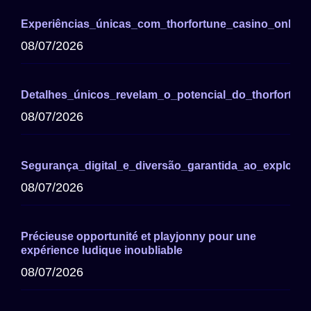
Experiências_únicas_com_thorfortune_casino_onlin
08/07/2026
Detalhes_únicos_revelam_o_potencial_do_thorfortun
08/07/2026
Segurança_digital_e_diversão_garantida_ao_explorar
08/07/2026
Précieuse opportunité et playjonny pour une
expérience ludique inoubliable
08/07/2026