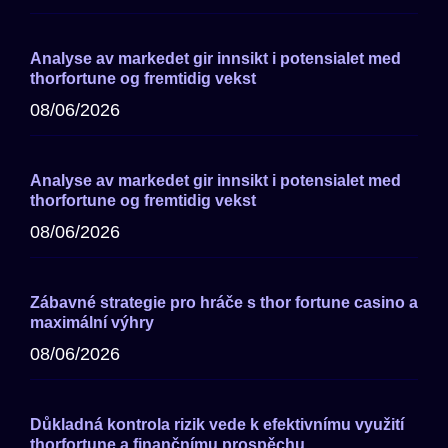
Analyse av markedet gir innsikt i potensialet med
thorfortune og fremtidig vekst
08/06/2026
Analyse av markedet gir innsikt i potensialet med
thorfortune og fremtidig vekst
08/06/2026
Zábavné strategie pro hráče s thor fortune casino a
maximální výhry
08/06/2026
Důkladná kontrola rizik vede k efektivnímu využití
thorfortune a finančnímu prospěchu