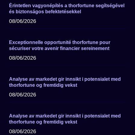
Érintetlen vagyonépítés a thorfortune segítségével
és biztonságos befektetésekkel
08/06/2026
Exceptionnelle opportunité thorfortune pour
sécuriser votre avenir financier sereinement
08/06/2026
Analyse av markedet gir innsikt i potensialet med
thorfortune og fremtidig vekst
08/06/2026
Analyse av markedet gir innsikt i potensialet med
thorfortune og fremtidig vekst
08/06/2026