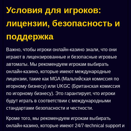
Условия для игроков:
лицензии, безопасность и
поддержка
Важно, чтобы игроки онлайн-казино знали, что они
играют в лицензированные и безопасные игровые
автоматы. Мы рекомендуем игрокам выбирать
онлайн-казино, которые имеют международные
лицензии, такие как MGA (Мальтийская комиссия по
игорному бизнесу) или UKGC (Британская комиссия
по игорному бизнесу). Это гарантирует, что игроки
будут играть в соответствии с международными
стандартами безопасности и честности.
Кроме того, мы рекомендуем игрокам выбирать
онлайн-казино, которые имеют 24/7-technical support и