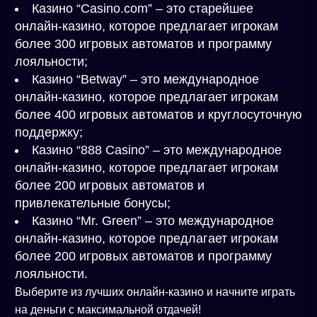
Казино “Casino.com” – это старейшее
онлайн-казино, которое предлагает игрокам
более 300 игровых автоматов и программу
лояльности;
Казино “Betway” – это международное
онлайн-казино, которое предлагает игрокам
более 400 игровых автоматов и круглосуточную
поддержку;
Казино “888 Casino” – это международное
онлайн-казино, которое предлагает игрокам
более 200 игровых автоматов и
привлекательные бонусы;
Казино “Mr. Green” – это международное
онлайн-казино, которое предлагает игрокам
более 200 игровых автоматов и программу
лояльности.
Выберите из лучших онлайн-казино и начните играть
на деньги с максимальной отдачей!