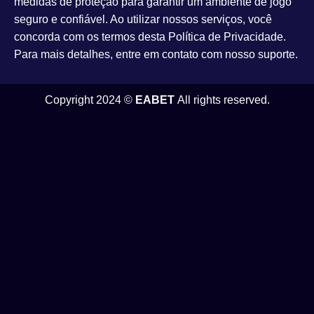
medidas de proteção para garantir um ambiente de jogo
seguro e confiável. Ao utilizar nossos serviços, você
concorda com os termos desta Política de Privacidade.
Para mais detalhes, entre em contato com nosso suporte.
Copyright 2024 ©
EABET
All rights reserved.