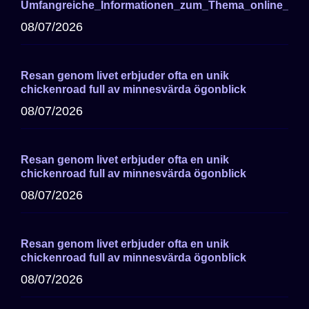
Umfangreiche_Informationen_zum_Thema_online_cas
08/07/2026
Resan genom livet erbjuder ofta en unik
chickenroad full av minnesvärda ögonblick
08/07/2026
Resan genom livet erbjuder ofta en unik
chickenroad full av minnesvärda ögonblick
08/07/2026
Resan genom livet erbjuder ofta en unik
chickenroad full av minnesvärda ögonblick
08/07/2026