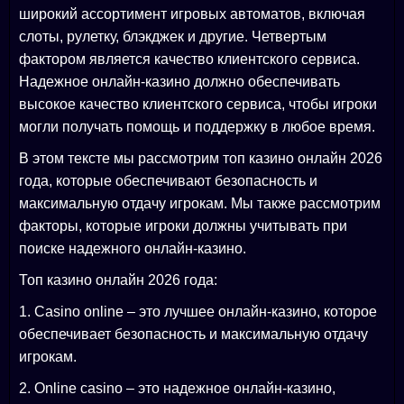
широкий ассортимент игровых автоматов, включая
слоты, рулетку, блэкджек и другие. Четвертым
фактором является качество клиентского сервиса.
Надежное онлайн-казино должно обеспечивать
высокое качество клиентского сервиса, чтобы игроки
могли получать помощь и поддержку в любое время.
В этом тексте мы рассмотрим топ казино онлайн 2026
года, которые обеспечивают безопасность и
максимальную отдачу игрокам. Мы также рассмотрим
факторы, которые игроки должны учитывать при
поиске надежного онлайн-казино.
Топ казино онлайн 2026 года:
1. Casino online – это лучшее онлайн-казино, которое
обеспечивает безопасность и максимальную отдачу
игрокам.
2. Online casino – это надежное онлайн-казино,