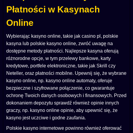
Płatności w Kasynach
Online
Wybierając kasyno online, takie jak casino pl, polskie
kasyna lub polskie kasyno online, zwróć uwagę na
dostępne metody płatności. Najlepsze kasyna oferują
różnorodne opcje, w tym przelewy bankowe, karty
kredytowe, portfele elektroniczne, takie jak Skrill czy
Neteller, oraz płatności mobilne. Upewnij się, że wybrane
kasyno online, np. kasyno online automaty, oferuje
bezpieczne i szyfrowane połączenie, co gwarantuje
ochronę Twoich danych osobowych i finansowych. Przed
dokonaniem depozytu sprawdź również opinie innych
graczy, np. kasyno online opinie, aby upewnić się, że
kasyno jest uczciwe i godne zaufania.
Polskie kasyno internetowe powinno również oferować