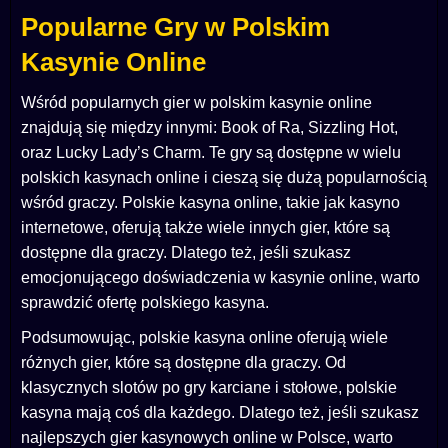
Popularne Gry w Polskim
Kasynie Online
Wśród popularnych gier w polskim kasynie online
znajdują się między innymi: Book of Ra, Sizzling Hot,
oraz Lucky Lady’s Charm. Te gry są dostępne w wielu
polskich kasynach online i cieszą się dużą popularnością
wśród graczy. Polskie kasyna online, takie jak kasyno
internetowe, oferują także wiele innych gier, które są
dostępne dla graczy. Dlatego też, jeśli szukasz
emocjonującego doświadczenia w kasynie online, warto
sprawdzić ofertę polskiego kasyna.
Podsumowując, polskie kasyna online oferują wiele
różnych gier, które są dostępne dla graczy. Od
klasycznych slotów po gry karciane i stołowe, polskie
kasyna mają coś dla każdego. Dlatego też, jeśli szukasz
najlepszych gier kasynowych online w Polsce, warto