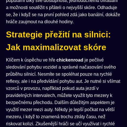
populární díky své dostupnosti, jednoduchému ovládání
a možnosti soutěžit s přáteli o nejvyšší skóre. Odhaduje
se, že i když se na první pohled zdá jako banální, dokáže
hráče zaujmout na dlouhé hodiny.
Strategie přežití na silnici:
Jak maximalizovat skóre
Klíčem k úspěchu ve hře
chickenroad
je pečlivé
sledování pohybu vozidel a správné načasování svého
průběhu silnicí. Nesmíte se spoléhat pouze na rychlé
reflexy, ale i na předvídání pohybu aut. Je nutné si všímat
vzorců v provozu, například pokud auta jezdí v
pravidelných intervalech, můžete využít tyto mezery k
bezpečnému přechodu. Dalším důležitým aspektem je
využití mezer mezi auty. Někdy je lepší počkat na větší
mezeru, i když to znamená trochu ztráty času, než
riskovat kolizi. Zkušenější hráči se učí využívat i rychlé