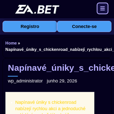
Registro
Conecte-se
Home
»
Napínavé_úniky_s_chickenroad_nabízejí_rychlou_akc
Napínavé_úniky_s_chicke
wp_administrator
junho 29, 2026
Napínavé úniky s chickenroad
nabízejí rychlou akci a jednoduché