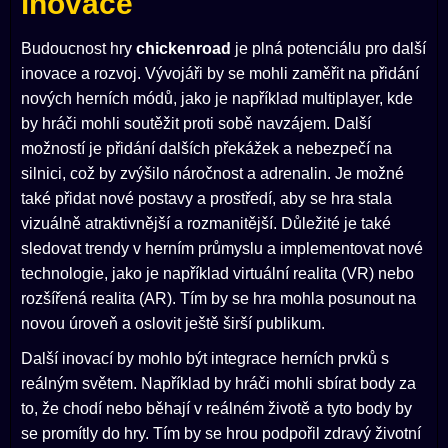
inovace
Budoucnost hry
chickenroad
je plná potenciálu pro další
inovace a rozvoj. Vývojáři by se mohli zaměřit na přidání
nových herních módů, jako je například multiplayer, kde
by hráči mohli soutěžit proti sobě navzájem. Další
možností je přidání dalších překážek a nebezpečí na
silnici, což by zvýšilo náročnost a adrenalin. Je možné
také přidat nové postavy a prostředí, aby se hra stala
vizuálně atraktivnější a rozmanitější. Důležité je také
sledovat trendy v herním průmyslu a implementovat nové
technologie, jako je například virtuální realita (VR) nebo
rozšířená realita (AR). Tím by se hra mohla posunout na
novou úroveň a oslovit ještě širší publikum.
Další inovací by mohlo být integrace herních prvků s
reálným světem. Například by hráči mohli sbírat body za
to, že chodí nebo běhají v reálném životě a tyto body by
se promítly do hry. Tím by se hrou podpořil zdravý životní