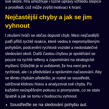
své skóre. Hra umožňuje i různé úpravy vzhledu slepice
a prostředí, což může zvýšit motivaci k hraní.
Nejčastější chyby a jak se jim
vyhnout
I zkušení hráči se občas dopustí chyb. Mezi nejčastější
patří příliš rychlé reakce, které vedou k nepromyšleným
pohybům, podcenění rychlosti vozidel a nedostatečné
sledování okolí. Další častou chybou je spoléhání se
pouze na rychlé reflexy a zapomínání na strategické
myšlení. Důležité je si uvědomit, že hra není jen o
rychlosti, ale i o předvídání a správném načasování. Aby
se těmto chybám předešlo, je nutné se soustředit,
udržovat klidnou hlavu a analyzovat své chyby. Po
každém neúspěšném pokusu si promyslete, co se stalo
špatně a jak se tomu v budoucnu vyhnout.
Soustřeďte se na sledování pohybu aut.