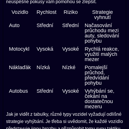
neúspěšné pokusy vám pomohou se zlepšit.
Vozidlo
Rychlost
Riziko
Strategie
vyhnutí
Auto
Střední
Střední
Načasování
průchodu mezi
auty, sledování
pohybu
Motocykl
Vysoká
Vysoké
Rychlá reakce,
využití malých
mezer
Náklaďák
Nízká
Nízké
Pomalejší
průchod,
předvídání
pohybu
Autobus
Střední
Vysoké
Vyhýbání se,
čekání na
dostatečnou
mezeru
Jak je vidět z tabulky, různé typy vozidel vyžadují odlišné
strategie vyhýbání. Je třeba si uvědomit, že každé vozidlo
představuje jinou hrozbu a přizpůsobit tomu svou taktiku.