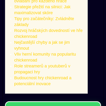
ovládání pro každého hráče
Strategie přežití na silnici: Jak
maximalizovat skóre
Tipy pro začátečníky: Zvládněte
základy
Rozvoj hráčských dovedností ve hře
chickenroad
Nejčastější chyby a jak se jim
vyhnout
Vliv herní komunity na popularitu
chickenroad
Role streamerů a youtuberů v
propagaci hry
Budoucnost hry chickenroad a
potenciální inovace