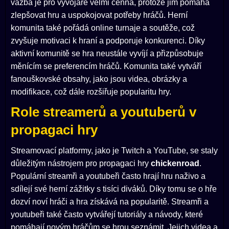
vazba je pro vývojáře velmi cenná, protože jim pomáhá
zlepšovat hru a uspokojovat potřeby hráčů. Herní
komunita také pořádá online turnaje a soutěže, což
zvyšuje motivaci k hraní a podporuje konkurenci. Díky
aktivní komunitě se hra neustále vyvíjí a přizpůsobuje
měnícím se preferencím hráčů. Komunita také vytváří
fanouškovské obsahy, jako jsou videa, obrázky a
modifikace, což dále rozšiřuje popularitu hry.
Role streamerů a youtuberů v
propagaci hry
Streamovací platformy, jako je Twitch a YouTube, se staly
důležitým nástrojem pro propagaci hry
chickenroad
.
Populární streamři a youtubeři často hrají hru naživo a
sdílejí své herní zážitky s tisíci diváků. Díky tomu se o hře
dozví noví hráči a hra získává na popularitě. Streamři a
youtubeři také často vytvářejí tutoriály a návody, které
pomáhají novým hráčům se hrou seznámit. Jejich videa a