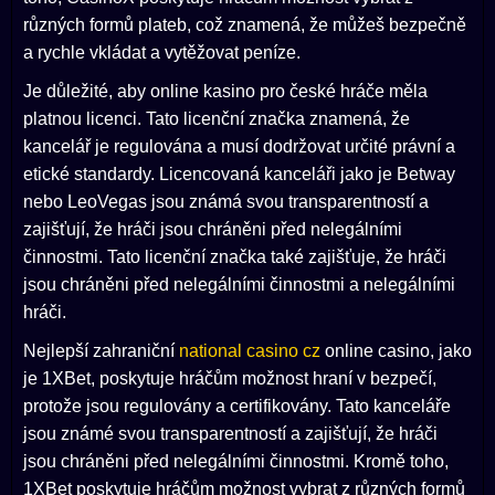
různých formů plateb, což znamená, že můžeš bezpečně
a rychle vkládat a vytěžovat peníze.
Je důležité, aby online kasino pro české hráče měla
platnou licenci. Tato licenční značka znamená, že
kancelář je regulována a musí dodržovat určité právní a
etické standardy. Licencovaná kanceláři jako je Betway
nebo LeoVegas jsou známá svou transparentností a
zajišťují, že hráči jsou chráněni před nelegálními
činnostmi. Tato licenční značka také zajišťuje, že hráči
jsou chráněni před nelegálními činnostmi a nelegálními
hráči.
Nejlepší zahraniční
national casino cz
online casino, jako
je 1XBet, poskytuje hráčům možnost hraní v bezpečí,
protože jsou regulovány a certifikovány. Tato kanceláře
jsou známé svou transparentností a zajišťují, že hráči
jsou chráněni před nelegálními činnostmi. Kromě toho,
1XBet poskytuje hráčům možnost vybrat z různých formů