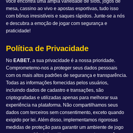
você encontra uma ampla variedade de slots, jogos de
mesa, cassino ao vivo e apostas esportivas, tudo isso
com bônus irresistíveis e saques rápidos. Junte-se a nós
e descubra a emoção de jogar com segurança e
praticidade!
Política de Privacidade
No
EABET
, a sua privacidade é a nossa prioridade.
Comprometemo-nos a proteger seus dados pessoais
com os mais altos padrões de segurança e transparência.
Todas as informações fornecidas pelos usuários,
incluindo dados de cadastro e transações, são
criptografadas e utilizadas apenas para melhorar sua
experiência na plataforma. Não compartilhamos seus
dados com terceiros sem consentimento, exceto quando
exigido por lei. Além disso, implementamos rigorosas
medidas de proteção para garantir um ambiente de jogo