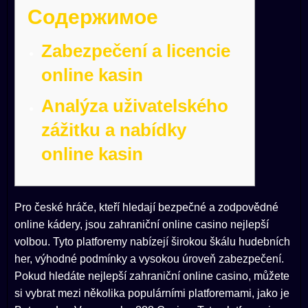
Содержимое
Zabezpečení a licencie
online kasin
Analýza uživatelského
zážitku a nabídky
online kasin
Pro české hráče, kteří hledají bezpečné a zodpovědné
online kádery, jsou zahraniční online casino nejlepší
volbou. Tyto platforemy nabízejí širokou škálu hudebních
her, výhodné podmínky a vysokou úroveň zabezpečení.
Pokud hledáte nejlepší zahraniční online casino, můžete
si vybrat mezi několika populárními platforemami, jako je