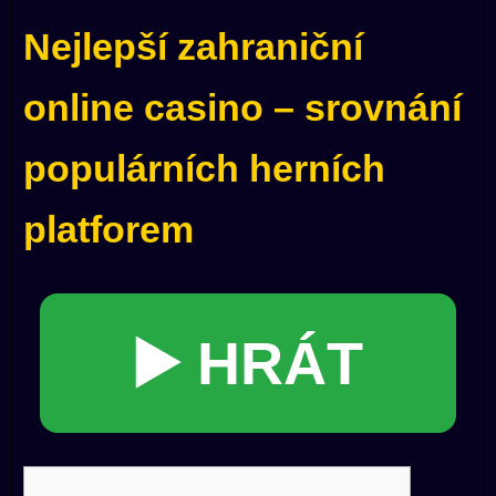
Nejlepší zahraniční
online casino – srovnání
populárních herních
platforem
▶️ HRÁT