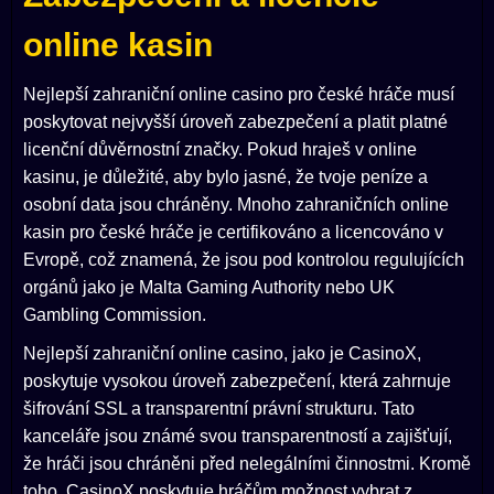
online kasin
Nejlepší zahraniční online casino pro české hráče musí
poskytovat nejvyšší úroveň zabezpečení a platit platné
licenční důvěrnostní značky. Pokud hraješ v online
kasinu, je důležité, aby bylo jasné, že tvoje peníze a
osobní data jsou chráněny. Mnoho zahraničních online
kasin pro české hráče je certifikováno a licencováno v
Evropě, což znamená, že jsou pod kontrolou regulujících
orgánů jako je Malta Gaming Authority nebo UK
Gambling Commission.
Nejlepší zahraniční online casino, jako je CasinoX,
poskytuje vysokou úroveň zabezpečení, která zahrnuje
šifrování SSL a transparentní právní strukturu. Tato
kanceláře jsou známé svou transparentností a zajišťují,
že hráči jsou chráněni před nelegálními činnostmi. Kromě
toho, CasinoX poskytuje hráčům možnost vybrat z