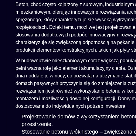
Beton, choć często kojarzony z surowym, industrialnym
mieszkaniowym, oferując innowacyjne rozwiązania archi
sprężonego, który charakteryzuje się wysoką wytrzymało
rozpiętościach. Dzięki temu, możliwe jest projektowani
stosowania dodatkowych podpór. Innowacyjnym rozwiąza
charakteryzuje się zwiększoną odpornością na pękanie 
produkcji elementów konstrukcyjnych, takich jak płyty s
W budownictwie mieszkaniowym coraz większą popularn
pełni ważną rolę jako element akumulacyjny ciepła. Dzi
dnia i oddaje je w nocy, co pozwala na utrzymanie sta
domach pasywnych przyczynia się do zmniejszenia zużyc
rozwiązaniem jest również wykorzystanie betonu w kons
montażem i możliwością dowolnej konfiguracji. Domy m
dostosowane do indywidualnych potrzeb inwestora.
Projektowanie domów z wykorzystaniem betonu 
przestrzenie.
Stosowanie betonu włóknistego – zwiększona o