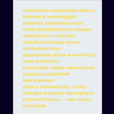
Nowoczesne zastosowania betonu i
betonred w innowacyjnych
projektach architektonicznych
Beton architektoniczny a estetyka
współczesnych budynków
Techniki formowania betonu
architektonicznego
Zastosowanie betonu w elementach
małej architektury
Innowacyjne metody wykorzystania
betonu w budownictwie
mieszkaniowym
Beton a zrównoważony rozwój –
ekologiczne aspekty wykorzystania
Przyszłość betonu – nowe trendy i
technologie