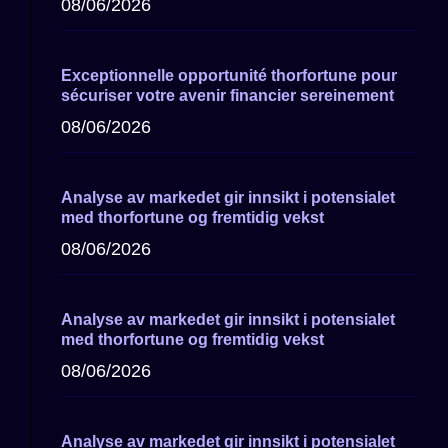
08/06/2026
Exceptionnelle opportunité thorfortune pour
sécuriser votre avenir financier sereinement
08/06/2026
Analyse av markedet gir innsikt i potensialet
med thorfortune og fremtidig vekst
08/06/2026
Analyse av markedet gir innsikt i potensialet
med thorfortune og fremtidig vekst
08/06/2026
Analyse av markedet gir innsikt i potensialet