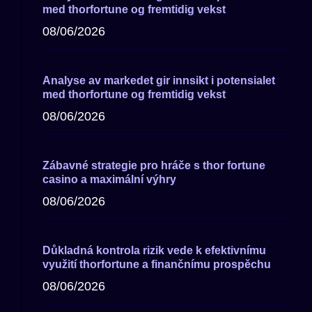
med thorfortune og fremtidig vekst
08/06/2026
Analyse av markedet gir innsikt i potensialet
med thorfortune og fremtidig vekst
08/06/2026
Zábavné strategie pro hráče s thor fortune
casino a maximální výhry
08/06/2026
Důkladná kontrola rizik vede k efektivnímu
využití thorfortune a finančnímu prospěchu
08/06/2026