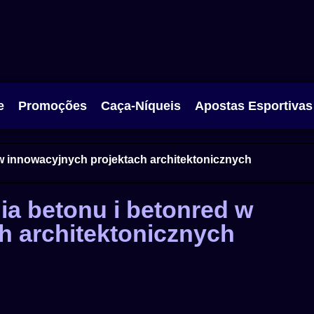
e
Promoções
Caça-Níqueis
Apostas Esportivas
 innowacyjnych projektach architektonicznych
a betonu i betonred w
h architektonicznych