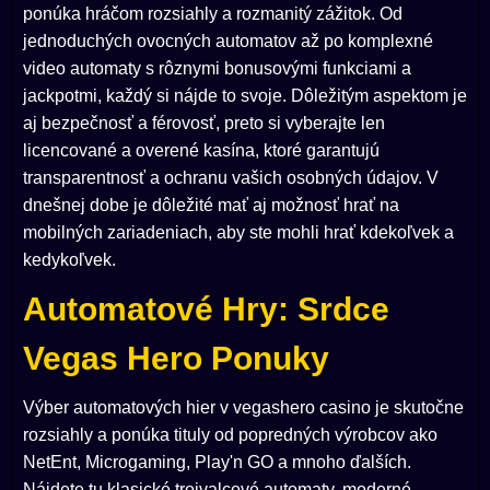
ponúka hráčom rozsiahly a rozmanitý zážitok. Od
jednoduchých ovocných automatov až po komplexné
video automaty s rôznymi bonusovými funkciami a
jackpotmi, každý si nájde to svoje. Dôležitým aspektom je
aj bezpečnosť a férovosť, preto si vyberajte len
licencované a overené kasína, ktoré garantujú
transparentnosť a ochranu vašich osobných údajov. V
dnešnej dobe je dôležité mať aj možnosť hrať na
mobilných zariadeniach, aby ste mohli hrať kdekoľvek a
kedykoľvek.
Automatové Hry: Srdce
Vegas Hero Ponuky
Výber automatových hier v
vegashero casino
je skutočne
rozsiahly a ponúka tituly od popredných výrobcov ako
NetEnt, Microgaming, Play'n GO a mnoho ďalších.
Nájdete tu klasické trojvalcové automaty, moderné