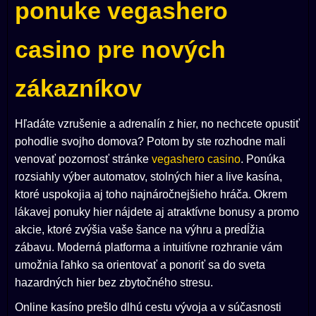
ponuke vegashero
casino pre nových
zákazníkov
Hľadáte vzrušenie a adrenalín z hier, no nechcete opustiť
pohodlie svojho domova? Potom by ste rozhodne mali
venovať pozornosť stránke
vegashero casino
. Ponúka
rozsiahly výber automatov, stolných hier a live kasína,
ktoré uspokojia aj toho najnáročnejšieho hráča. Okrem
lákavej ponuky hier nájdete aj atraktívne bonusy a promo
akcie, ktoré zvýšia vaše šance na výhru a predĺžia
zábavu. Moderná platforma a intuitívne rozhranie vám
umožnia ľahko sa orientovať a ponoriť sa do sveta
hazardných hier bez zbytočného stresu.
Online kasíno prešlo dlhú cestu vývoja a v súčasnosti