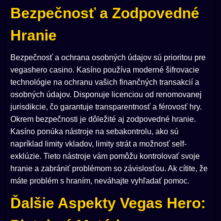
Bezpečnosť a Zodpovedné
Hranie
Bezpečnosť a ochrana osobných údajov sú prioritou pre
vegashero casino
. Kasíno používa moderné šifrovacie
technológie na ochranu vašich finančných transakcií a
osobných údajov. Disponuje licenciou od renomovanej
jurisdikcie, čo garantuje transparentnosť a férovosť hry.
Okrem bezpečnosti je dôležité aj zodpovedné hranie.
Kasíno ponúka nástroje na sebakontrolu, ako sú
napríklad limity vkladov, limity strát a možnosť self-
exklúzie. Tieto nástroje vám pomôžu kontrolovať svoje
hranie a zabrániť problémom so závislosťou. Ak cítite, že
máte problém s hraním, neváhajte vyhľadať pomoc.
Ďalšie Aspekty Vegas Hero: