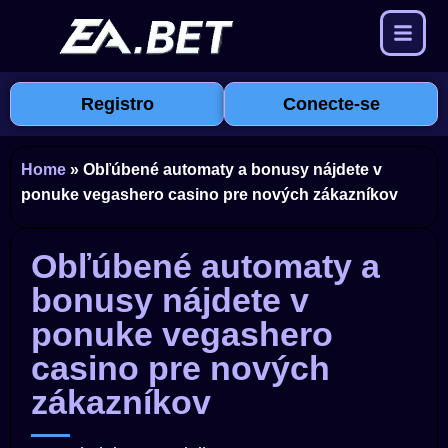
Registro
Conecte-se
Home
»
Obľúbené automaty a bonusy nájdete v
ponuke vegashero casino pre nových zákazníkov
Obľúbené automaty a
bonusy nájdete v
ponuke vegashero
casino pre nových
zákazníkov