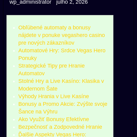
wp_administrator
julho 2, 2026
Obľúbené automaty a bonusy
nájdete v ponuke vegashero casino
pre nových zákazníkov
Automatové Hry: Srdce Vegas Hero
Ponuky
Strategické Tipy pre Hranie
Automatov
Stolné Hry a Live Kasíno: Klasika v
Modernom Šate
Výhody Hrania v Live Kasíne
Bonusy a Promo Akcie: Zvýšte svoje
Šance na Výhru
Ako Využiť Bonusy Efektívne
Bezpečnosť a Zodpovedné Hranie
Ďalšie Aspekty Vegas Hero: