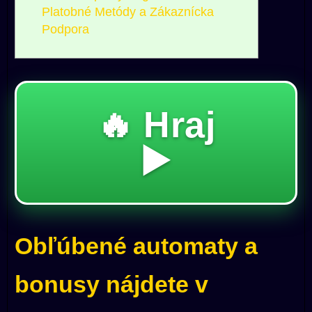
Platobné Metódy a Zákaznícka
Podpora
🔥 Hraj
▶️
Obľúbené automaty a
bonusy nájdete v