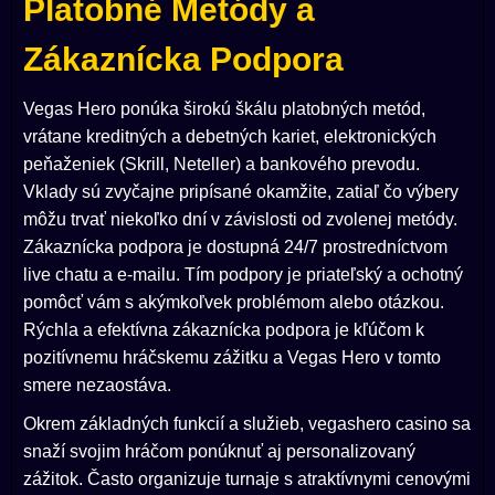
Platobné Metódy a
Zákaznícka Podpora
Vegas Hero ponúka širokú škálu platobných metód,
vrátane kreditných a debetných kariet, elektronických
peňaženiek (Skrill, Neteller) a bankového prevodu.
Vklady sú zvyčajne pripísané okamžite, zatiaľ čo výbery
môžu trvať niekoľko dní v závislosti od zvolenej metódy.
Zákaznícka podpora je dostupná 24/7 prostredníctvom
live chatu a e-mailu. Tím podpory je priateľský a ochotný
pomôcť vám s akýmkoľvek problémom alebo otázkou.
Rýchla a efektívna zákaznícka podpora je kľúčom k
pozitívnemu hráčskemu zážitku a Vegas Hero v tomto
smere nezaostáva.
Okrem základných funkcií a služieb,
vegashero casino
sa
snaží svojim hráčom ponúknuť aj personalizovaný
zážitok. Často organizuje turnaje s atraktívnymi cenovými