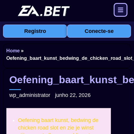
Registro
Conecte-se
Home
»
Oefening_baart_kunst_bedwing_de_chicken_road_slot_e
Oefening_baart_kunst_be
wp_administrator
junho 22, 2026
Oefening baart kunst, bedwing de
chicken road slot en zie je winst