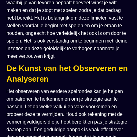
waarbij je van tevoren bepaalt hoeveel winst je wilt
maken en dat je stopt met spelen zodra je dat bedrag
hebt bereikt. Het is belangrijk om deze limieten vast te
stellen voordat je begint met spelen en om je eraan te
houden, ongeacht hoe verleidelijk het ook is om door te
spelen. Het is ook verstandig om te beginnen met kleine
inzetten en deze geleidelijk te verhogen naarmate je
meer vertrouwen krijgt.
De Kunst van het Observeren en
Analyseren
Het observeren van eerdere spelrondes kan je helpen
om patronen te herkennen en om je strategie aan te
passen. Let op welke valkuilen vaak voorkomen en
probeer deze te vermijden. Houd ook rekening met de
vermenigvuldigers die je hebt bereikt en pas je strategie
daarop aan. Een geduldige aanpak is vaak effectiever