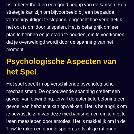
risicobereidheid en een goed begrip van de kansen. Een
strategie kan zijn om bijvoorbeeld bij een bepaalde
vermenigvuldiger te stoppen, ongeacht hoe verleidelijk
het ook is om door te spelen. Het is belangrijk om een
plan te hebben en je eraan te houden, om te voorkomen
dat je overweldigd wordt door de spanning van het
moment.
Psychologische Aspecten van
het Spel
Het spel speelt in op verschillende psychologische
mechanismen. De opbouwende spanning creëert een
gevoel van opwinding, terwijl de potentiële beloning een
gevoel van hebzucht kan opwekken. Het is belangrijk om
je bewust te zijn van deze mechanismen en om je niet te
laten meeslepen door emoties. Het is makkelijk om in de
'flow' te raken en door te spelen, zelfs als je rationeel