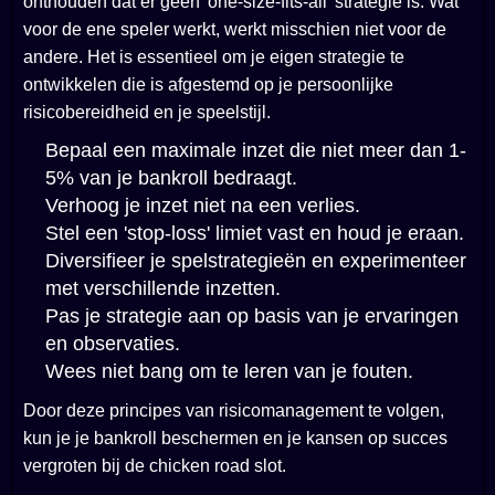
onthouden dat er geen 'one-size-fits-all' strategie is. Wat
voor de ene speler werkt, werkt misschien niet voor de
andere. Het is essentieel om je eigen strategie te
ontwikkelen die is afgestemd op je persoonlijke
risicobereidheid en je speelstijl.
Bepaal een maximale inzet die niet meer dan 1-
5% van je bankroll bedraagt.
Verhoog je inzet niet na een verlies.
Stel een 'stop-loss' limiet vast en houd je eraan.
Diversifieer je spelstrategieën en experimenteer
met verschillende inzetten.
Pas je strategie aan op basis van je ervaringen
en observaties.
Wees niet bang om te leren van je fouten.
Door deze principes van risicomanagement te volgen,
kun je je bankroll beschermen en je kansen op succes
vergroten bij de
chicken road slot
.