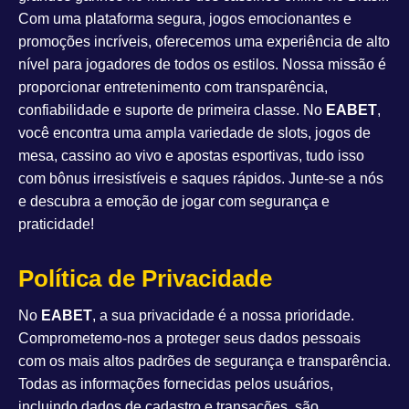
Com uma plataforma segura, jogos emocionantes e
promoções incríveis, oferecemos uma experiência de alto
nível para jogadores de todos os estilos. Nossa missão é
proporcionar entretenimento com transparência,
confiabilidade e suporte de primeira classe. No
EABET
,
você encontra uma ampla variedade de slots, jogos de
mesa, cassino ao vivo e apostas esportivas, tudo isso
com bônus irresistíveis e saques rápidos. Junte-se a nós
e descubra a emoção de jogar com segurança e
praticidade!
Política de Privacidade
No
EABET
, a sua privacidade é a nossa prioridade.
Comprometemo-nos a proteger seus dados pessoais
com os mais altos padrões de segurança e transparência.
Todas as informações fornecidas pelos usuários,
incluindo dados de cadastro e transações, são