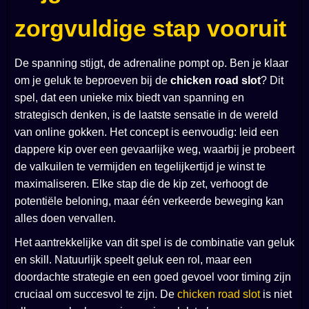
zorgvuldige stap vooruit
De spanning stijgt, de adrenaline pompt op. Ben je klaar
om je geluk te beproeven bij de
chicken road slot
? Dit
spel, dat een unieke mix biedt van spanning en
strategisch denken, is de laatste sensatie in de wereld
van online gokken. Het concept is eenvoudig: leid een
dappere kip over een gevaarlijke weg, waarbij je probeert
de valkuilen te vermijden en tegelijkertijd je winst te
maximaliseren. Elke stap die de kip zet, verhoogt de
potentiële beloning, maar één verkeerde beweging kan
alles doen vervallen.
Het aantrekkelijke van dit spel is de combinatie van geluk
en skill. Natuurlijk speelt geluk een rol, maar een
doordachte strategie en een goed gevoel voor timing zijn
cruciaal om succesvol te zijn. De
chicken road slot
is niet