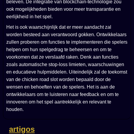
beleven. De integratie van blockchain-technologie zou
ook mogelijkheden bieden voor meer transparantie en
eerlijkheid in het spel.
Het is ook waarschijnlijk dat er meer aandacht zal
worden besteed aan verantwoord gokken. Ontwikkelaars
zullen proberen om functies te implementeren die spelers
helpen om hun spelgedrag te beheersen en om te
voorkomen dat ze verslaafd raken. Denk aan functies
zoals automatische stop-loss limieten, waarschuwingen
en educatieve hulpmiddelen. Uiteindelijk zal de toekomst
van de
chicken road slot
worden bepaald door de
wensen en behoeften van de spelers. Het is aan de
ontwikkelaars om te luisteren naar feedback en om te
innoveren om het spel aantrekkelijk en relevant te
houden.
artigos