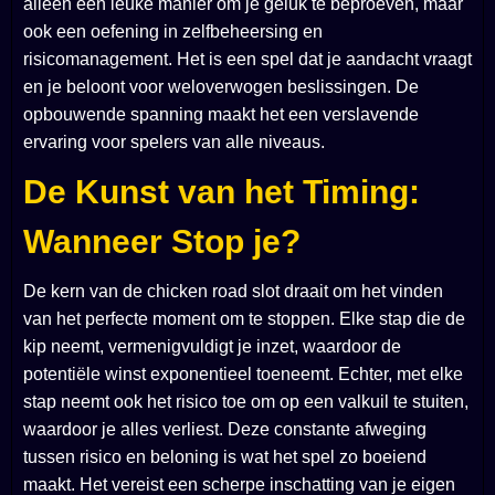
alleen een leuke manier om je geluk te beproeven, maar
ook een oefening in zelfbeheersing en
risicomanagement. Het is een spel dat je aandacht vraagt
en je beloont voor weloverwogen beslissingen. De
opbouwende spanning maakt het een verslavende
ervaring voor spelers van alle niveaus.
De Kunst van het Timing:
Wanneer Stop je?
De kern van de
chicken road slot
draait om het vinden
van het perfecte moment om te stoppen. Elke stap die de
kip neemt, vermenigvuldigt je inzet, waardoor de
potentiële winst exponentieel toeneemt. Echter, met elke
stap neemt ook het risico toe om op een valkuil te stuiten,
waardoor je alles verliest. Deze constante afweging
tussen risico en beloning is wat het spel zo boeiend
maakt. Het vereist een scherpe inschatting van je eigen