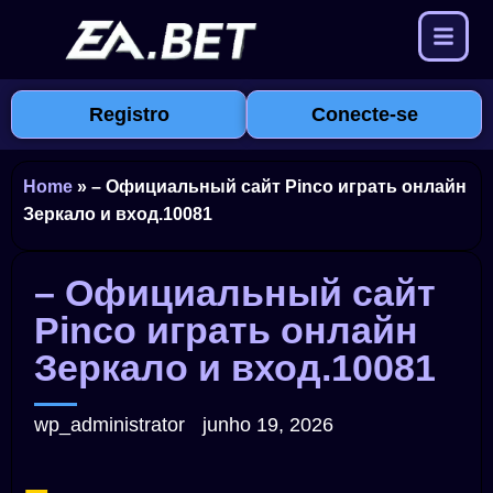
Registro
Conecte-se
Home
»
– Официальный сайт Pinco играть онлайн
Зеркало и вход.10081
– Официальный сайт
Pinco играть онлайн
Зеркало и вход.10081
wp_administrator
junho 19, 2026