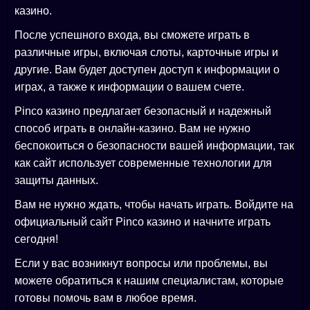
казино.
После успешного входа, вы сможете играть в
различные игры, включая слоты, карточные игры и
другие. Вам будет доступен доступ к информации о
играх, а также к информации о вашем счете.
Pinco казино предлагает безопасный и надежный
способ играть в онлайн-казино. Вам не нужно
беспокоиться о безопасности вашей информации, так
как сайт использует современные технологии для
защиты данных.
Вам не нужно ждать, чтобы начать играть. Войдите на
официальный сайт Pinco казино и начните играть
сегодня!
Если у вас возникнут вопросы или проблемы, вы
можете обратиться к нашим специалистам, которые
готовы помочь вам в любое время.