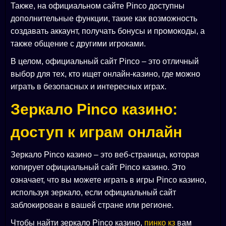
Также, на официальном сайте Pinco доступны
дополнительные функции, такие как возможность
создавать аккаунт, получать бонусы и промокоды, а
также общение с другими игроками.
В целом, официальный сайт Pinco – это отличный
выбор для тех, кто ищет онлайн-казино, где можно
играть в безопасных и интересных играх.
Зеркало Pinco казино:
доступ к играм онлайн
Зеркало Pinco казино – это веб-страница, которая
копирует официальный сайт Pinco казино. Это
означает, что вы можете играть в игры Pinco казино,
используя зеркало, если официальный сайт
заблокирован в вашей стране или регионе.
Чтобы найти зеркало Pinco казино,
пинко кз
вам