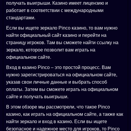
получать выигрыши. Казино имеет лицензию и
работает в соответствии с международными
стандартами.
Если вы ищете зеркало Pinco казино, то вам нужно
найти официальный сайт казино и перейти на
страницу игроков. Там вы сможете найти ссылку на
зеркало, которое позволит вам играть на
официальном сайте.
Вход в казино Pinco – это простой процесс. Вам
нужно зарегистрироваться на официальном сайте,
указав свои личные данные и выбрать способ
оплаты. Затем вы сможете играть на официальном
сайте и получать выигрыши.
В этом обзоре мы рассмотрели, что такое Pinco
казино, как играть на официальном сайте, а также как
найти зеркало и вход в казино. Если вы ищете
безопасное и надежное место для игроков, то Pinco