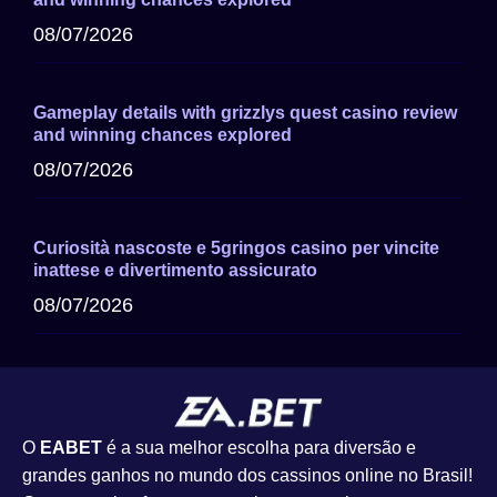
08/07/2026
Gameplay details with grizzlys quest casino review
and winning chances explored
08/07/2026
Curiosità nascoste e 5gringos casino per vincite
inattese e divertimento assicurato
08/07/2026
O
EABET
é a sua melhor escolha para diversão e
grandes ganhos no mundo dos cassinos online no Brasil!