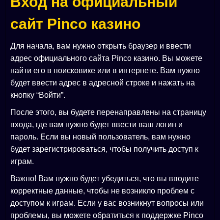
Вход на официальный
сайт Pinco казино
Для начала, вам нужно открыть браузер и ввести
адрес официального сайта Pinco казино. Вы можете
найти его в поисковике или в интернете. Вам нужно
будет ввести адрес в адресной строке и нажать на
кнопку “Войти”.
После этого, вы будете перенаправлены на страницу
входа, где вам нужно будет ввести ваш логин и
пароль. Если вы новый пользователь, вам нужно
будет зарегистрироваться, чтобы получить доступ к
играм.
Важно! Вам нужно будет убедиться, что вы вводите
корректные данные, чтобы не возникло проблем с
доступом к играм. Если у вас возникнут вопросы или
проблемы, вы можете обратиться к поддержке Pinco