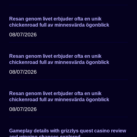
Resan genom livet erbjuder ofta en unik
chickenroad full av minnesvärda ögonblick
08/07/2026
Resan genom livet erbjuder ofta en unik
chickenroad full av minnesvärda ögonblick
08/07/2026
Resan genom livet erbjuder ofta en unik
chickenroad full av minnesvärda ögonblick
08/07/2026
Gameplay details with grizzlys quest casino review
and winning chances explored