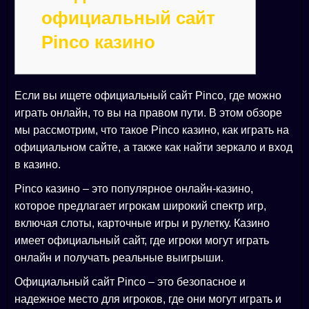
официальный сайт
Pinco казино
Если вы ищете официальный сайт Pinco, где можно
играть онлайн, то вы на правом пути. В этом обзоре
мы рассмотрим, что такое Pinco казино, как играть на
официальном сайте, а также как найти зеркало и вход
в казино.
Pinco казино – это популярное онлайн-казино,
которое предлагает игрокам широкий спектр игр,
включая слоты, карточные игры и рулетку. Казино
имеет официальный сайт, где игроки могут играть
онлайн и получать реальные выигрыши.
Официальный сайт Pinco – это безопасное и
надежное место для игроков, где они могут играть и