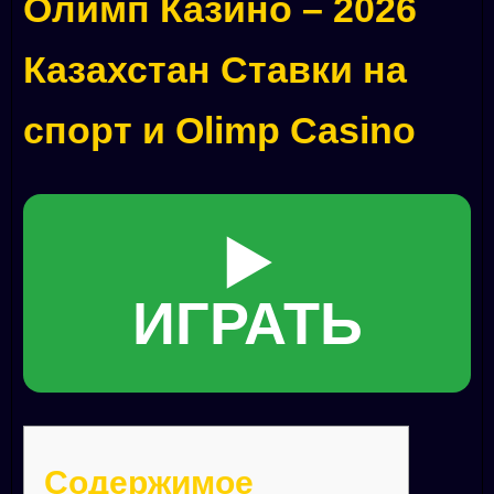
Олимп Казино – 2026
Казахстан Ставки на
спорт и Olimp Casino
▶️
ИГРАТЬ
Содержимое