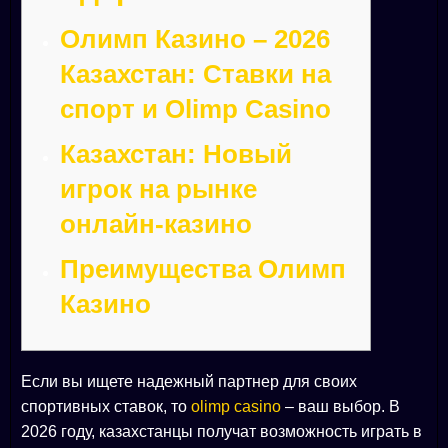
Олимп Казино – 2026
Казахстан: Ставки на
спорт и Olimp Casino
Казахстан: Новый
игрок на рынке
онлайн-казино
Преимущества Олимп
Казино
Если вы ищете надежный партнер для своих
спортивных ставок, то
olimp casino
– ваш выбор. В
2026 году, казахстанцы получат возможность играть в