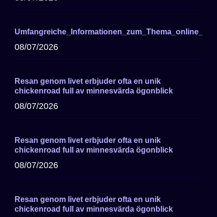
Umfangreiche_Informationen_zum_Thema_online_cas
08/07/2026
Resan genom livet erbjuder ofta en unik
chickenroad full av minnesvärda ögonblick
08/07/2026
Resan genom livet erbjuder ofta en unik
chickenroad full av minnesvärda ögonblick
08/07/2026
Resan genom livet erbjuder ofta en unik
chickenroad full av minnesvärda ögonblick