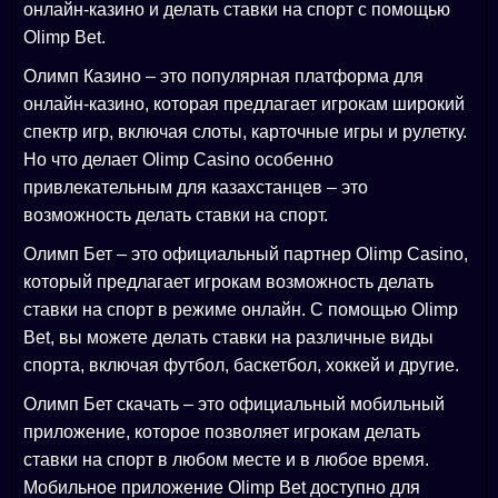
онлайн-казино и делать ставки на спорт с помощью
Olimp Bet.
Олимп Казино – это популярная платформа для
онлайн-казино, которая предлагает игрокам широкий
спектр игр, включая слоты, карточные игры и рулетку.
Но что делает Olimp Casino особенно
привлекательным для казахстанцев – это
возможность делать ставки на спорт.
Олимп Бет – это официальный партнер Olimp Casino,
который предлагает игрокам возможность делать
ставки на спорт в режиме онлайн. С помощью Olimp
Bet, вы можете делать ставки на различные виды
спорта, включая футбол, баскетбол, хоккей и другие.
Олимп Бет скачать – это официальный мобильный
приложение, которое позволяет игрокам делать
ставки на спорт в любом месте и в любое время.
Мобильное приложение Olimp Bet доступно для