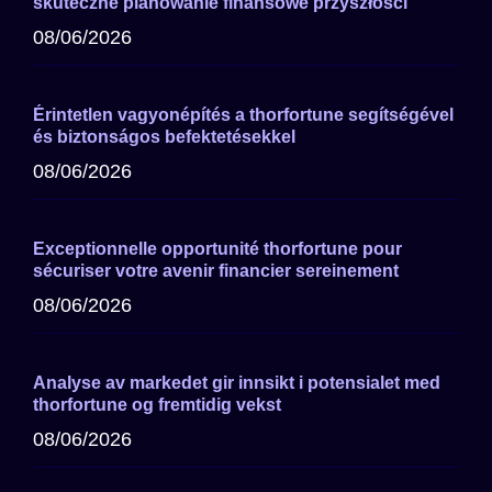
skuteczne planowanie finansowe przyszłości
08/06/2026
Érintetlen vagyonépítés a thorfortune segítségével
és biztonságos befektetésekkel
08/06/2026
Exceptionnelle opportunité thorfortune pour
sécuriser votre avenir financier sereinement
08/06/2026
Analyse av markedet gir innsikt i potensialet med
thorfortune og fremtidig vekst
08/06/2026