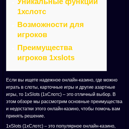
Уникальные функции
1хслотс
Возможности для
игроков
Преимущества
игроков 1xslots
Если вы ищете надежное онлайн-казино, где можно
играть в слоты, карточные игры и другие азартные
игры, то 1xSlots (1хСлотс) – это отличный выбор. В
этом обзоре мы рассмотрим основные преимущества
и недостатки этого онлайн-казино, чтобы помочь вам
принять решение.
1xSlots (1хСлотс) – это популярное онлайн-казино,