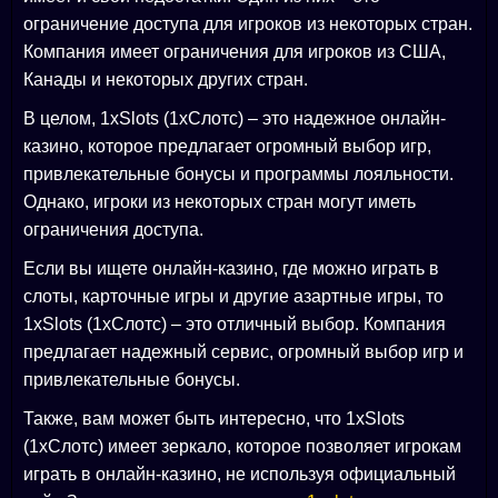
ограничение доступа для игроков из некоторых стран.
Компания имеет ограничения для игроков из США,
Канады и некоторых других стран.
В целом, 1xSlots (1хСлотс) – это надежное онлайн-
казино, которое предлагает огромный выбор игр,
привлекательные бонусы и программы лояльности.
Однако, игроки из некоторых стран могут иметь
ограничения доступа.
Если вы ищете онлайн-казино, где можно играть в
слоты, карточные игры и другие азартные игры, то
1xSlots (1хСлотс) – это отличный выбор. Компания
предлагает надежный сервис, огромный выбор игр и
привлекательные бонусы.
Также, вам может быть интересно, что 1xSlots
(1хСлотс) имеет зеркало, которое позволяет игрокам
играть в онлайн-казино, не используя официальный