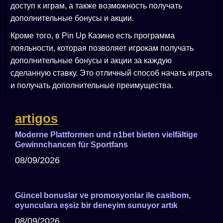
доступ к играм, а также возможность получать
дополнительные бонусы и акции.
Кроме того, в Pin Up Казино есть программа
лояльности, которая позволяет игрокам получать
дополнительные бонусы и акции за каждую
сделанную ставку. Это отличный способ начать играть
и получать дополнительные преимущества.
artigos
Moderne Plattformen und n1bet bieten vielfältige
Gewinnchancen für Sportfans
08/09/2026
Güncel bonuslar ve promosyonlar ile casibom,
oyunculara eşsiz bir deneyim sunuyor artık
08/09/2026