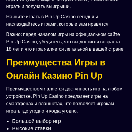
играть и получать выигрыши.
Начните играть в Pin Up Casino сегодня и
наслаждайтесь играми, которые вам нравятся!
Важно: перед началом игры на официальном сайте
Pin Up Casino, убедитесь, что вы достигли возраста
18 лет и что игра является легальной в вашей стране.
Преимущества Игры в
Онлайн Казино Pin Up
Преимуществом является доступность игр на любом
устройстве. Pin Up Casino предлагает игры на
смартфонах и планшетах, что позволяет игрокам
играть где угодно и когда угодно.
Большой выбор игр
Высокие ставки