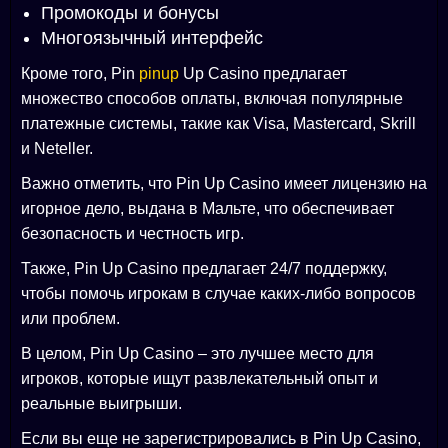
Промокоды и бонусы
Многоязычный интерфейс
Кроме того, Pin
pinup
Up Casino предлагает
множество способов оплаты, включая популярные
платежные системы, такие как Visa, Mastercard, Skrill
и Neteller.
Важно отметить, что Pin Up Casino имеет лицензию на
игорное дело, выдана в Мальте, что обеспечивает
безопасность и честность игр.
Также, Pin Up Casino предлагает 24/7 поддержку,
чтобы помочь игрокам в случае каких-либо вопросов
или проблем.
В целом, Pin Up Casino – это лучшее место для
игроков, которые ищут развлекательный опыт и
реальные выигрыши.
Если вы еще не зарегистрировались в Pin Up Casino,