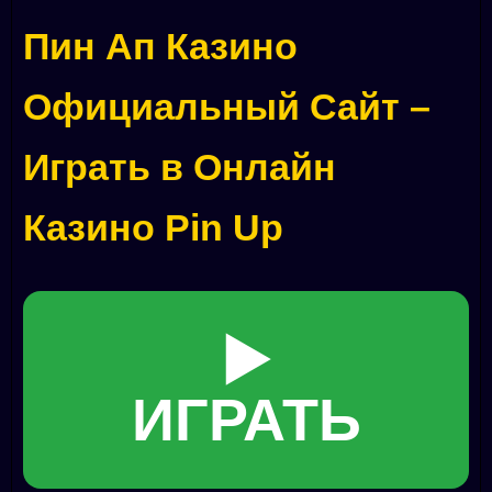
Пин Ап Казино
Официальный Сайт –
Играть в Онлайн
Казино Pin Up
▶️
ИГРАТЬ