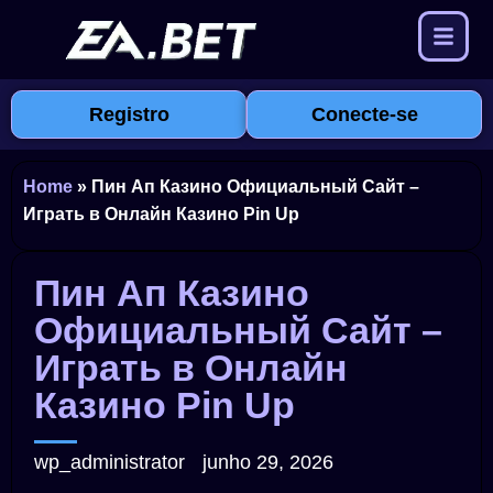
Registro
Conecte-se
Home
»
Пин Ап Казино Официальный Сайт –
Играть в Онлайн Казино Pin Up
Пин Ап Казино
Официальный Сайт –
Играть в Онлайн
Казино Pin Up
wp_administrator
junho 29, 2026