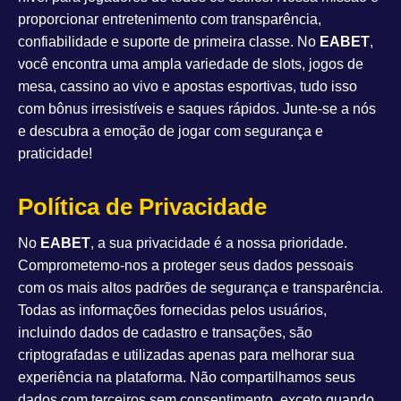
proporcionar entretenimento com transparência,
confiabilidade e suporte de primeira classe. No
EABET
,
você encontra uma ampla variedade de slots, jogos de
mesa, cassino ao vivo e apostas esportivas, tudo isso
com bônus irresistíveis e saques rápidos. Junte-se a nós
e descubra a emoção de jogar com segurança e
praticidade!
Política de Privacidade
No
EABET
, a sua privacidade é a nossa prioridade.
Comprometemo-nos a proteger seus dados pessoais
com os mais altos padrões de segurança e transparência.
Todas as informações fornecidas pelos usuários,
incluindo dados de cadastro e transações, são
criptografadas e utilizadas apenas para melhorar sua
experiência na plataforma. Não compartilhamos seus
dados com terceiros sem consentimento, exceto quando