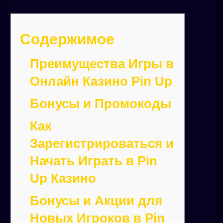
Содержимое
Преимущества Игры в
Онлайн Казино Pin Up
Бонусы и Промокоды
Как
Зарегистрироваться и
Начать Играть в Pin
Up Казино
Бонусы и Акции для
Новых Игроков в Pin