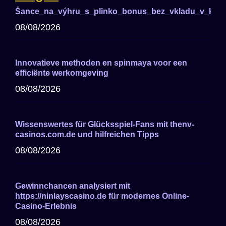
Šance_na_výhru_s_plinko_bonus_bez_vkladu_v_kasi
08/08/2026
Innovatieve methoden en spinmaya voor een
efficiënte werkomgeving
08/08/2026
Wissenswertes für Glücksspiel-Fans mit thenv-
casinos.com.de und hilfreichen Tipps
08/08/2026
Gewinnchancen analysiert mit
https://ninlayscasino.de für modernes Online-
Casino-Erlebnis
08/08/2026