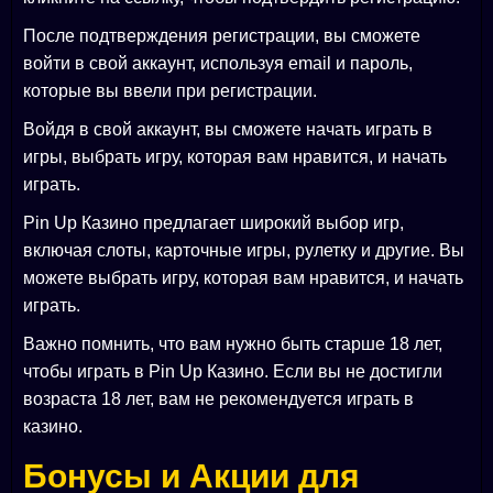
После подтверждения регистрации, вы сможете
войти в свой аккаунт, используя email и пароль,
которые вы ввели при регистрации.
Войдя в свой аккаунт, вы сможете начать играть в
игры, выбрать игру, которая вам нравится, и начать
играть.
Pin Up Казино предлагает широкий выбор игр,
включая слоты, карточные игры, рулетку и другие. Вы
можете выбрать игру, которая вам нравится, и начать
играть.
Важно помнить, что вам нужно быть старше 18 лет,
чтобы играть в Pin Up Казино. Если вы не достигли
возраста 18 лет, вам не рекомендуется играть в
казино.
Бонусы и Акции для