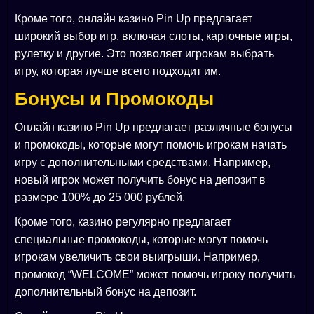
Кроме того, онлайн казино Pin Up предлагает
широкий выбор игр, включая слоты, карточные игры,
рулетку и другие. Это позволяет игрокам выбрать
игру, которая лучше всего подходит им.
Бонусы и Промокоды
Онлайн казино Pin Up предлагает различные бонусы
и промокоды, которые могут помочь игрокам начать
игру с дополнительными средствами. Например,
новый игрок может получить бонус на депозит в
размере 100% до 25 000 рублей.
Кроме того, казино регулярно предлагает
специальные промокоды, которые могут помочь
игрокам увеличить свои выигрыши. Например,
промокод “WELCOME” может помочь игроку получить
дополнительный бонус на депозит.