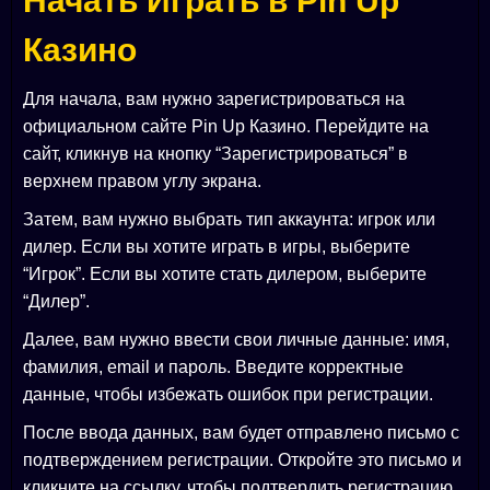
Начать Играть в Pin Up
Казино
Для начала, вам нужно зарегистрироваться на
официальном сайте Pin Up Казино. Перейдите на
сайт, кликнув на кнопку “Зарегистрироваться” в
верхнем правом углу экрана.
Затем, вам нужно выбрать тип аккаунта: игрок или
дилер. Если вы хотите играть в игры, выберите
“Игрок”. Если вы хотите стать дилером, выберите
“Дилер”.
Далее, вам нужно ввести свои личные данные: имя,
фамилия, email и пароль. Введите корректные
данные, чтобы избежать ошибок при регистрации.
После ввода данных, вам будет отправлено письмо с
подтверждением регистрации. Откройте это письмо и
кликните на ссылку, чтобы подтвердить регистрацию.