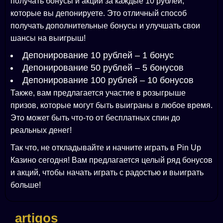
получать бонусы и акции за каждые 10 рублей,
которые вы депонируете. Это отличный способ
получать дополнительные бонусы и улучшать свои
шансы на выигрыш!
Депонирование 10 рублей – 1 бонус
Депонирование 50 рублей – 5 бонусов
Депонирование 100 рублей – 10 бонусов
Также, вам предлагается участие в розыгрыше
призов, которые могут быть выиграны в любое время.
Это может быть что-то от бесплатных спин до
реальных денег!
Так что, не откладывайте и начните играть в Pin Up
Казино сегодня! Вам предлагается целый ряд бонусов
и акций, чтобы начать играть с радостью и выиграть
больше!
artigos