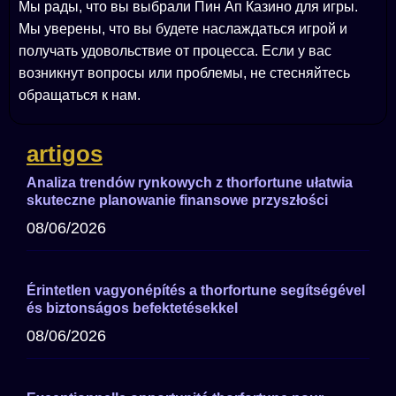
Мы рады, что вы выбрали Пин Ап Казино для игры.
Мы уверены, что вы будете наслаждаться игрой и
получать удовольствие от процесса. Если у вас
возникнут вопросы или проблемы, не стесняйтесь
обращаться к нам.
artigos
Analiza trendów rynkowych z thorfortune ułatwia
skuteczne planowanie finansowe przyszłości
08/06/2026
Érintetlen vagyonépítés a thorfortune segítségével
és biztonságos befektetésekkel
08/06/2026