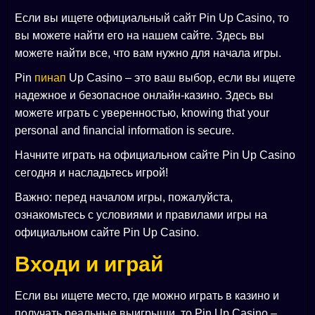
Если вы ищете официальный сайт Pin Up Casino, то
вы можете найти его на нашем сайте. Здесь вы
можете найти все, что вам нужно для начала игры.
Pin
пинап
Up Casino – это ваш выбор, если вы ищете
надежное и безопасное онлайн-казино. Здесь вы
можете играть с уверенностью, knowing that your
personal and financial information is secure.
Начните играть на официальном сайте Pin Up Casino
сегодня и насладьтесь игрой!
Важно: перед началом игры, пожалуйста,
ознакомьтесь с условиями и правилами игры на
официальном сайте Pin Up Casino.
Входи и играй
Если вы ищете место, где можно играть в казино и
получать реальные выигрыши, то Pin Up Casino –