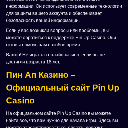
информации. Он использует современные технологии
для защиты вашего аккаунта и обеспечивает
безопасность вашей информации.
Если у вас возникли вопросы или проблемы, вы
можете обратиться к поддержке Pin Up Casino. Они
готовы помочь вам в любое время.
Важно! Не играть в онлайн-казино, если вы не
достигли возраста 18 лет.
Пин Ап Казино –
Официальный сайт Pin Up
Casino
На официальном сайте Pin Up Casino вы можете
найти все, что вам нужно для начала игры. Здесь вы
можете зарегистрироваться, сделать депозит,