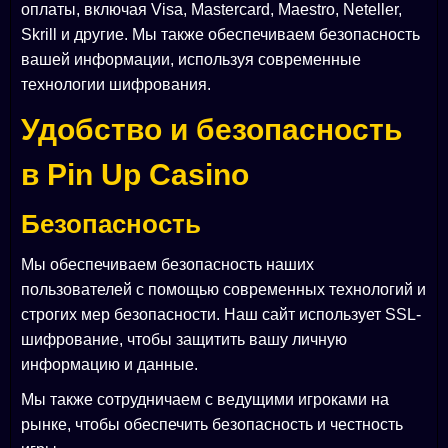
оплаты, включая Visa, Mastercard, Maestro, Neteller,
Skrill и другие. Мы также обеспечиваем безопасность
вашей информации, используя современные
технологии шифрования.
Удобство и безопасность
в Pin Up Casino
Безопасность
Мы обеспечиваем безопасность наших
пользователей с помощью современных технологий и
строгих мер безопасности. Наш сайт использует SSL-
шифрование, чтобы защитить вашу личную
информацию и данные.
Мы также сотрудничаем с ведущими игроками на
рынке, чтобы обеспечить безопасность и честность