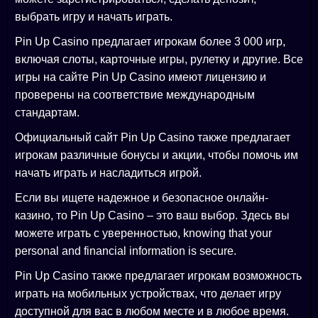
выбрать игру и начать играть.
Pin Up Casino предлагает игрокам более 3 000 игр,
включая слоты, карточные игры, рулетку и другие. Все
игры на сайте Pin Up Casino имеют лицензию и
проверены на соответствие международным
стандартам.
Официальный сайт Pin Up Casino также предлагает
игрокам различные бонусы и акции, чтобы помочь им
начать играть и насладиться игрой.
Если вы ищете надежное и безопасное онлайн-
казино, то Pin Up Casino – это ваш выбор. Здесь вы
можете играть с уверенностью, knowing that your
personal and financial information is secure.
Pin Up Casino также предлагает игрокам возможность
играть на мобильных устройствах, что делает игру
доступной для вас в любом месте и в любое время.