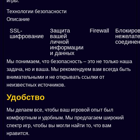
игры.
Технологии безопасности
Описание
SSL-
Защита
Firewall
Блокиро
шифрование
вашей
нежелат
личной
соедине
информации
и данных
Мы понимаем, что безопасность – это не только наша
задача, но и ваша. Мы рекомендуем вам всегда быть
внимательными и не открывать ссылки от
неизвестных источников.
Удобство
Мы делаем все, чтобы ваш игровой опыт был
комфортным и удобным. Мы предлагаем широкий
спектр игр, чтобы вы могли найти то, что вам
нравится.