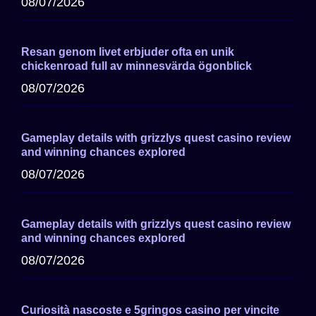
08/07/2026
Resan genom livet erbjuder ofta en unik
chickenroad full av minnesvärda ögonblick
08/07/2026
Gameplay details with grizzlys quest casino review
and winning chances explored
08/07/2026
Gameplay details with grizzlys quest casino review
and winning chances explored
08/07/2026
Curiosità nascoste e 5gringos casino per vincite