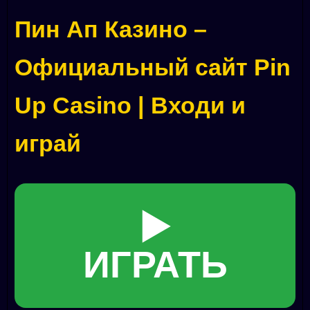
Пин Ап Казино –
Официальный сайт Pin
Up Casino | Входи и
играй
▶️
ИГРАТЬ