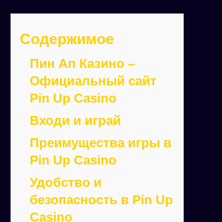
Содержимое
Пин Ап Казино –
Официальный сайт
Pin Up Casino
Входи и играй
Преимущества игры в
Pin Up Casino
Удобство и
безопасность в Pin Up
Casino