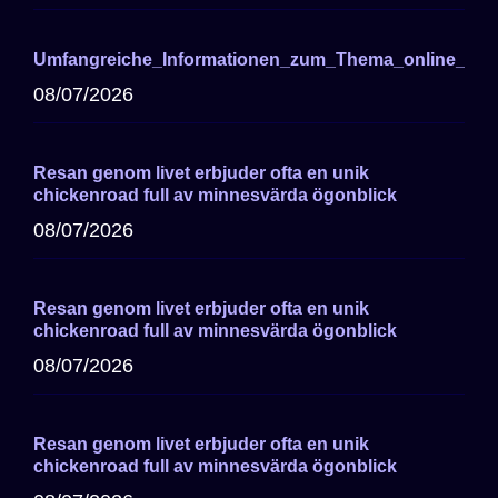
Umfangreiche_Informationen_zum_Thema_online_cas
08/07/2026
Resan genom livet erbjuder ofta en unik
chickenroad full av minnesvärda ögonblick
08/07/2026
Resan genom livet erbjuder ofta en unik
chickenroad full av minnesvärda ögonblick
08/07/2026
Resan genom livet erbjuder ofta en unik
chickenroad full av minnesvärda ögonblick