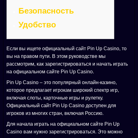
Безопасность
Удобство
Если вы ищете официальный сайт Pin Up Casino, то
вы на правом пути. В этом руководстве мы
рассмотрим, как зарегистрироваться и начать играть
на официальном сайте Pin Up Casino.
Pin Up Casino – это популярный онлайн-казино,
которое предлагает игрокам широкий спектр игр,
включая слоты, карточные игры и рулетку.
Официальный сайт Pin Up Casino доступен для
игроков из многих стран, включая Россию.
Для начала играть на официальном сайте Pin Up
Casino вам нужно зарегистрироваться. Это можно