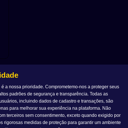
cidade
de é a nossa prioridade. Comprometemo-nos a proteger seus
ltos padrões de segurança e transparência. Todas as
usuários, incluindo dados de cadastro e transações, são
penas para melhorar sua experiência na plataforma. Não
m terceiros sem consentimento, exceto quando exigido por
os rigorosas medidas de proteção para garantir um ambiente