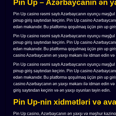
Pin Up – Azərbaycanın ən y
Pin Up casino rəsmi saytı Azərbaycanın oyunçu məşğul
pinup giriş saytından keçirin. Pin Up casino Azərbaycan
edən məkanıdır. Bu platforma qoşulmaq üçün pin up giriş 
Pin Up casino rəsmi saytı Azərbaycanın oyunçu məşğul
pinup giriş saytından keçirin. Pin Up casino Azərbaycan
edən məkanıdır. Bu platforma qoşulmaq üçün pin up giriş 
casino Azərbaycanın ən yaxşı məkanı ilə idman edin və 
Pin Up casino rəsmi saytı Azərbaycanın oyunçu məşğul
pinup giriş saytından keçirin. Pin Up casino Azərbaycan
edən məkanıdır. Bu platforma qoşulmaq üçün pin up giriş 
casino Azərbaycanın ən yaxşı məkanı ilə idman edin və
giriş saytından keçirin və ən yaxşı oyunları təyin edin.
Pin Up-nin xidmətləri və ava
Pin Up casino, Azərbaycanın ən yaxşı və məşhur kazino 