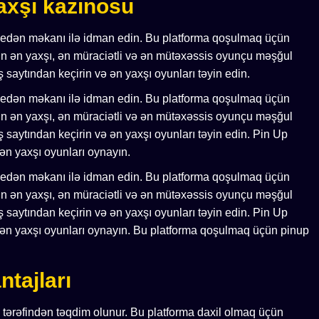
axşı kazinosu
 edən məkanı ilə idman edin. Bu platforma qoşulmaq üçün
ın ən yaxşı, ən müraciətli və ən mütəxəssis oyunçu məşğul
saytından keçirin və ən yaxşı oyunları təyin edin.
 edən məkanı ilə idman edin. Bu platforma qoşulmaq üçün
ın ən yaxşı, ən müraciətli və ən mütəxəssis oyunçu məşğul
saytından keçirin və ən yaxşı oyunları təyin edin. Pin Up
ən yaxşı oyunları oynayın.
 edən məkanı ilə idman edin. Bu platforma qoşulmaq üçün
ın ən yaxşı, ən müraciətli və ən mütəxəssis oyunçu məşğul
saytından keçirin və ən yaxşı oyunları təyin edin. Pin Up
 ən yaxşı oyunları oynayın. Bu platforma qoşulmaq üçün pinup
ntajları
tərəfindən təqdim olunur. Bu platforma daxil olmaq üçün