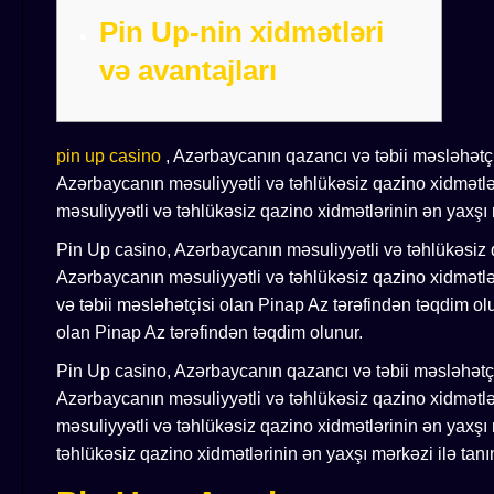
Pin Up-nin xidmətləri
və avantajları
pin up casino
, Azərbaycanın qazancı və təbii məsləhətçi
Azərbaycanın məsuliyyətli və təhlükəsiz qazino xidmətlər
məsuliyyətli və təhlükəsiz qazino xidmətlərinin ən yaxşı m
Pin Up casino, Azərbaycanın məsuliyyətli və təhlükəsiz q
Azərbaycanın məsuliyyətli və təhlükəsiz qazino xidmətlər
və təbii məsləhətçisi olan Pinap Az tərəfindən təqdim ol
olan Pinap Az tərəfindən təqdim olunur.
Pin Up casino, Azərbaycanın qazancı və təbii məsləhətçi
Azərbaycanın məsuliyyətli və təhlükəsiz qazino xidmətlər
məsuliyyətli və təhlükəsiz qazino xidmətlərinin ən yaxşı 
təhlükəsiz qazino xidmətlərinin ən yaxşı mərkəzi ilə tanın