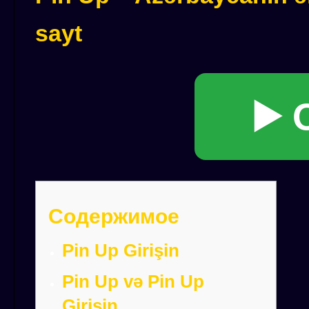
sayt
▶️
Содержимое
Pin Up Girişin
Pin Up və Pin Up
Girişin