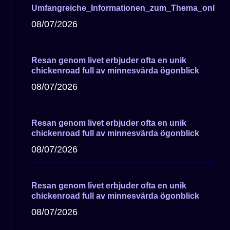
Umfangreiche_Informationen_zum_Thema_online_
08/07/2026
Resan genom livet erbjuder ofta en unik
chickenroad full av minnesvärda ögonblick
08/07/2026
Resan genom livet erbjuder ofta en unik
chickenroad full av minnesvärda ögonblick
08/07/2026
Resan genom livet erbjuder ofta en unik
chickenroad full av minnesvärda ögonblick
08/07/2026