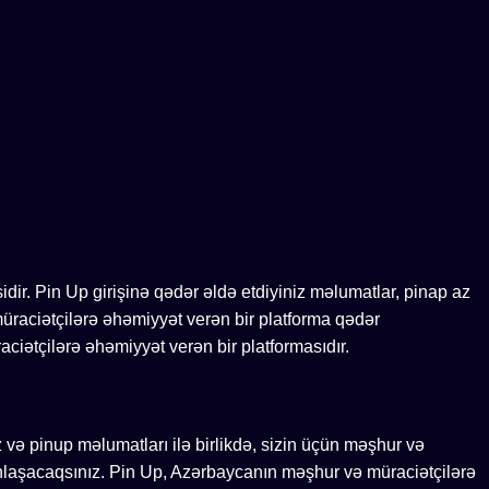
dir. Pin Up girişinə qədər əldə etdiyiniz məlumatlar, pinap az
müraciətçilərə əhəmiyyət verən bir platforma qədər
iətçilərə əhəmiyyət verən bir platformasıdır.
 və pinup məlumatları ilə birlikdə, sizin üçün məşhur və
ınlaşacaqsınız. Pin Up, Azərbaycanın məşhur və müraciətçilərə