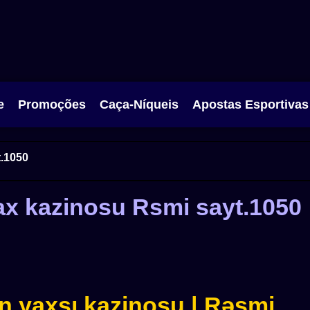
e
Promoções
Caça-Níqueis
Apostas Esportivas
t.1050
ax kazinosu Rsmi sayt.1050
n yaxşı kazinosu | Rəsmi