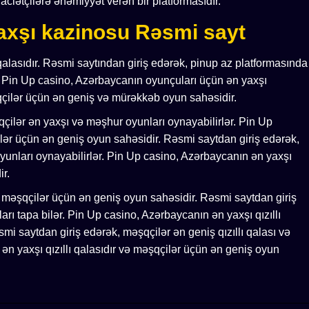
iətçilərə əhəmiyyət verən bir platformasıdır.
axşı kazinosu Rəsmi sayt
alasıdır. Rəsmi saytından giriş edərək, pinup az platformasında
iz. Pin Up casino, Azərbaycanın oyunçuları üçün ən yaxşı
çilər üçün ən geniş və mürəkkəb oyun sahəsidir.
çilər ən yaxşı və məşhur oyunları oynayabilirlər. Pin Up
ilər üçün ən geniş oyun sahəsidir. Rəsmi saytdan giriş edərək,
unları oynayabilirlər. Pin Up casino, Azərbaycanın ən yaxşı
ir.
ə məşqçilər üçün ən geniş oyun sahəsidir. Rəsmi saytdan giriş
arı tapa bilər. Pin Up casino, Azərbaycanın ən yaxşı qızıllı
mi saytdan giriş edərək, məşqçilər ən geniş qızıllı qalası və
ən yaxşı qızıllı qalasıdır və məşqçilər üçün ən geniş oyun