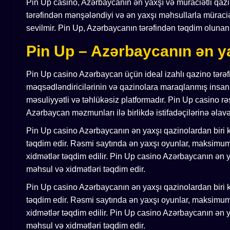
Pin Up casino, Azərbaycanın ən yaxşı və müraciətli qazi
tərəfindən mənşələndiyi və ən yaxşı məhsullarla müraciə
sevilmir. Pin Up, Azərbaycanın tərəfindən təqdim olunan 
Pin Up – Azərbaycanın ən y
Pin Up casino Azərbaycan üçün ideal izahlı qazino tərə
məqsədləndiricilərinin və qazinolara maraqlanmış insanla
məsuliyyətli və təhlükəsiz platformadır. Pin Up casino r
Azərbaycan məzmunları ilə birlikdə istifadəçilərinə əlav
Pin Up casino Azərbaycanın ən yaxşı qazinolardan biri ki
təqdim edir. Rəsmi saytında ən yaxşı oyunlar, maksimum
xidmətlər təqdim edilir. Pin Up casino Azərbaycanın ən ya
məhsul və xidmətləri təqdim edir.
Pin Up casino Azərbaycanın ən yaxşı qazinolardan biri ki
təqdim edir. Rəsmi saytında ən yaxşı oyunlar, maksimum
xidmətlər təqdim edilir. Pin Up casino Azərbaycanın ən ya
məhsul və xidmətləri təqdim edir.