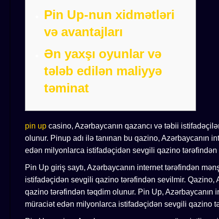
Pin Up-nun xidmətləri
və avantajları
Ən yaxşı oyunlar və
tələb edilən maliyyə
təminat
pin up
casino, Azərbaycanın qazancı və təbii istifadəçilə
olunur. Pinup adı ilə tanınan bu qazino, Azərbaycanın i
edən milyonlarca istifadəçidən sevgili qazino tərəfindən 
Pin Up giriş saytı, Azərbaycanın internet tərəfindən mə
istifadəçidən sevgili qazino tərəfindən sevilmir. Qazino
qazino tərəfindən təqdim olunur. Pin Up, Azərbaycanın i
müraciət edən milyonlarca istifadəçidən sevgili qazino tə