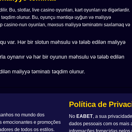
. Bu, slotlar, live casino oyunları, kart oyunları və digərlərdir.
ı təqdim olunur. Bu, oyunçu məntiqə uyğun və maliyyə
 Up casino-nun oyunları, məxsus maliyyə təminatını saxlamaq və
loqu var. Hər bir slotun məhsulu və tələb edilən maliyyə
arla oynanır və hər bir oyunun məhsulu və tələb edilən
dilən maliyyə təminatı təqdim olunur.
Política de Priva
 ganhos no mundo dos
No
EABET
, a sua privacida
gos emocionantes e promoções
dados pessoais com os mais a
adores de todos os estilos.
informações fornecidas pelos 