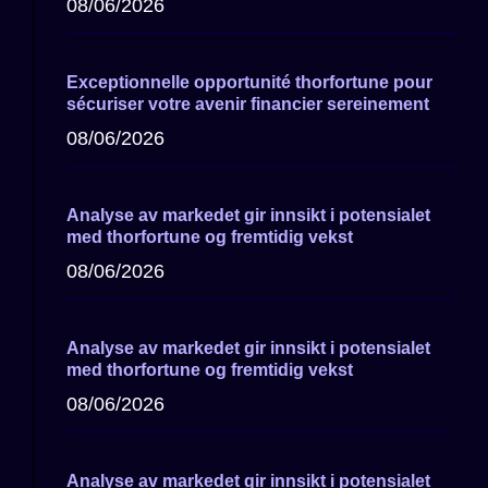
08/06/2026
Exceptionnelle opportunité thorfortune pour
sécuriser votre avenir financier sereinement
08/06/2026
Analyse av markedet gir innsikt i potensialet
med thorfortune og fremtidig vekst
08/06/2026
Analyse av markedet gir innsikt i potensialet
med thorfortune og fremtidig vekst
08/06/2026
Analyse av markedet gir innsikt i potensialet